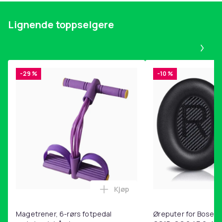
Lignende toppselgere
Pa
-29 %
-10 %
Kjøp
Legg Magetrener, 6-rørs fotp
Magetrener, 6-rørs fotpedal
Øreputer for Bose QC