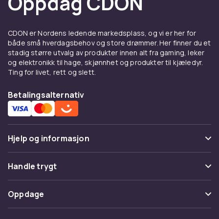
Oppdag CDON
CDON er Nordens ledende markedsplass, og vi er her for
både små hverdagsbehov og store drømmer. Her finner du et
stadig større utvalg av produkter innen alt fra gaming, leker
og elektronikk til hage, skjønnhet og produkter til kjæledyr.
Ting for livet, rett og slett.
Betalingsalternativ
Hjelp og informasjon
Vanlige spørsmål
Handle trygt
Spor pakke
Betaling
Oppdage
Angre & returner her
Levering
Kategorier