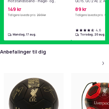
motstandsbånd - mage- og
QC15, QC 2 AE 2, AE 
kjernetrening, yoga og
SoundTrue, SoundLin
149 kr
89 kr
hjemmegymnastikk Purple
Tidligere laveste pris:
209 kr
Tidligere laveste pris:
99 
4,6
mandag, 17 aug.
torsdag, 20 aug.
Anbefalinger til dig