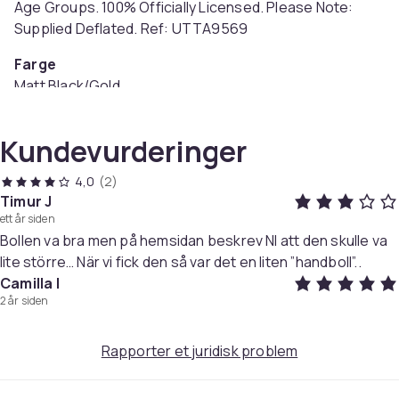
Age Groups. 100% Officially Licensed. Please Note:
Supplied Deflated. Ref: UTTA9569
Farge
Matt Black/Gold
Størrelse
1 (EU)
Kundevurderinger
Artikkel nr.
a2cc1d7d-147b-4d8c-8bd2-483e958f0b1e
4,0
(2)
Timur J
Produktsikkerhetsinformasjon
ett år siden
Bollen va bra men på hemsidan beskrev NI att den skulle va
lite större… När vi fick den så var det en liten ”handboll”..
Camilla I
2 år siden
Rapporter et juridisk problem