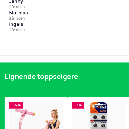
Størrelse: 2 m
Jenny
Antall: 2 stk.
2 år siden
Mathias
Kompatibilitet: Playstation 5-handkontroller
2 år siden
Produsent: Tredjepartsprodusent
Ingela
2 år siden
Farge
Vekt, gram
Artikkel nr.
Produktsikkerhetsinformasjon
Lignende toppselgere
-16 %
-7 %