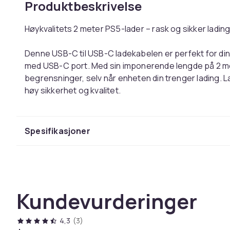
Produktbeskrivelse
Høykvalitets 2 meter PS5-lader – rask og sikker lading 
Denne USB-C til USB-C ladekabelen er perfekt for din
med USB-C port. Med sin imponerende lengde på 2 meter
begrensninger, selv når enheten din trenger lading.
høy sikkerhet og kvalitet.
Kabelen støtter hurtiglading opp til 2A, noe som bety
effektivt. Den er kompatibel med flere forskjellige e
Spesifikasjoner
Realme. Enten du bruker den til spillkonsoller eller a
pålitelig følgesvenn. Opplev forskjellen med en robus
enhetene dine klare til bruk!
Kundevurderinger
Lader PS5-kontrollere raskt
Imponerende lengde for fleksibilitet
Materiale: Plast, CE-merket
4,3
(3)