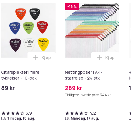
-16 %
Kjøp
Kjøp
apter - MagSafe Gen 3 - 96W i handlekurven
 øreputer til Sony WH-CH710N Black i handlekurven
Legg Gitarsplekter i flere tykkelser - 10-p
Legg Netting
Gitarsplekter i flere
Nettingposer i A4-
R
tykkelser - 10-pak
størrelse - 24 stk.
1
89 kr
289 kr
Tidligere laveste pris:
344 kr
3,9
4,2
tirsdag, 18 aug.
mandag, 17 aug.