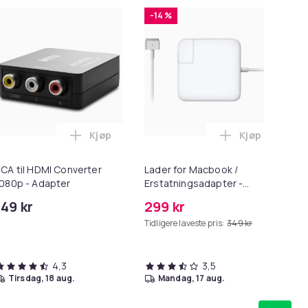
-14 %
-
Kjøp
Kjøp
ak i handlekurven
poser i A4-størrelse - 24 stk. i handlekurven
Legg RCA til HDMI Converter 1080p - Adapte
Legg Lader fo
CA til HDMI Converter
Lader for Macbook /
iP
080p - Adapter
Erstatningsadapter -
PD
MagSafe Gen 2 - 45W
+ 
149 kr
299 kr
10
Tidligere laveste pris:
349 kr
Tid
4,3
3,5
tirsdag, 18 aug.
mandag, 17 aug.