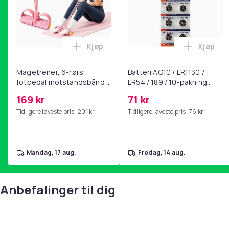
Kjøp
Kjøp
Legg Magetrener, 6-rørs fotpedal mot
Legg Bat
Magetrener, 6-rørs
Batteri AG10 / LR1130 /
fotpedal motstandsbånd -
LR54 / 189 / 10-pakning
mage- og kjernetrening,
PKcell
169 kr
71 kr
yoga og
Tidligere laveste pris:
201 kr
Tidligere laveste pris:
76 kr
hjemmegymnastikk Pink
mandag, 17 aug.
fredag, 14 aug.
Anbefalinger til dig