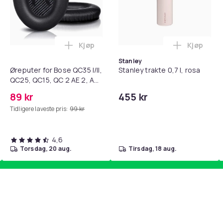
Kjøp
Kjøp
standsbånd - mage- og kjernetrening, yoga og hjemmegymnast
teri AG10 / LR1130 / LR54 / 189 / 10-pakning PKcell i handlekur
Legg Øreputer for Bose QC35 I/II, QC25, 
Legg Stanl
Stanley
Øreputer for Bose QC35 I/II,
Stanley trakte 0,7 l, rosa
QC25, QC15, QC 2 AE 2, AE
2i, AE 2w, SoundTrue,
89 kr
455 kr
SoundLink Black
Tidligere laveste pris:
99 kr
4,6
torsdag, 20 aug.
tirsdag, 18 aug.