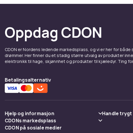
Oppdag CDON
CDON er Nordens ledende markedsplass, og vi er her for både
drømmer. Her finner du et stadig større utvalg av produkter inne
elektronikk til hage, skjønnhet og produkter til kjæledyr. Ting for 
Betalingsalternativ
Hjelp og informasjon
Handle trygt
CDONs markedsplass
Vanlige spørsmål
Betaling
CDON på sosiale medier
Merchant Help Center