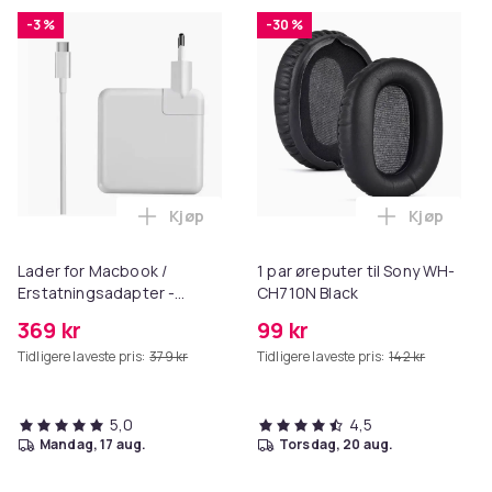
-3 %
-30 %
Kjøp
Kjøp
Legg Lader for Macbook / Erstatningsad
Legg 1 par
Lader for Macbook /
1 par øreputer til Sony WH-
Erstatningsadapter -
CH710N Black
MagSafe Gen 3 - 96W
369 kr
99 kr
Tidligere laveste pris:
379 kr
Tidligere laveste pris:
142 kr
5,0
4,5
mandag, 17 aug.
torsdag, 20 aug.