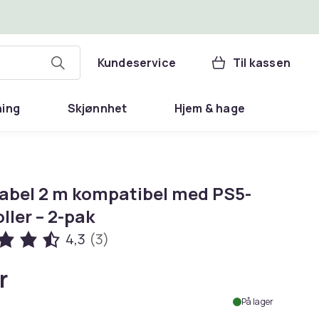
Kundeservice
Til kassen
ning
Skjønnhet
Hjem & hage
abel 2 m kompatibel med PS5-
ller – 2-pak
4,3
(3)
r
På lager