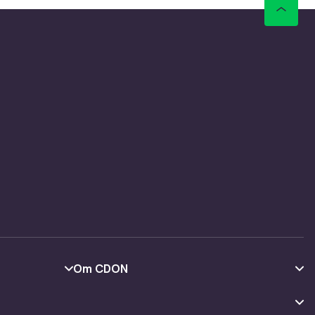
Om CDON
Om oss