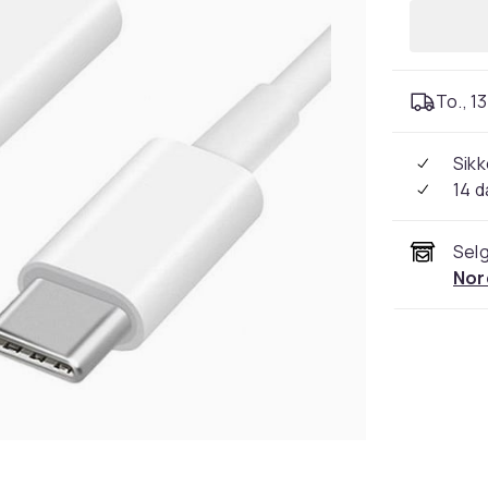
To., 13
Sikk
14 d
Selg
Nor