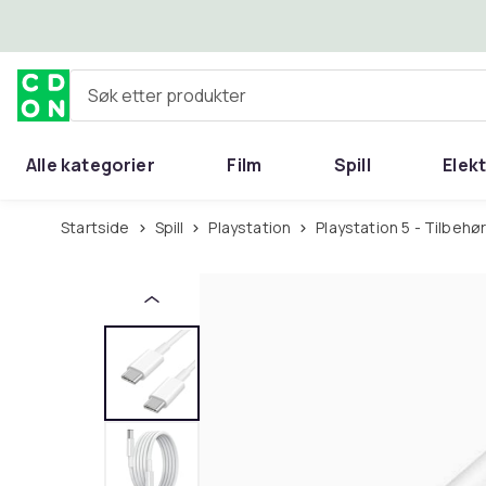
Hopp til hovedinnhold
Søk etter produkter
Alle kategorier
Film
Spill
Elek
Startside
Spill
Playstation
Playstation 5 - Tilbehø