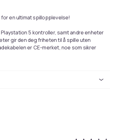
for en ultimat spillopplevelse!
 Playstation 5 kontroller, samt andre enheter
 gir den deg friheten til å spille uten
 Ladekabelen er CE-merket, noe som sikrer
r at du kan lade enhetene dine raskt og
nheter, inkludert Samsung, Xiaomi, OnePlus og
ndre enheter, vil denne kabelen være en
t kabel som tåler daglig bruk og holder