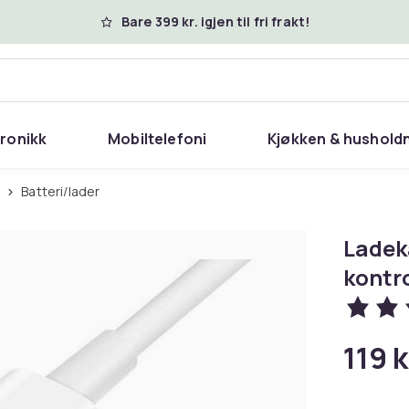
Bare 399 kr. igjen til fri frakt!
tronikk
Mobiltelefoni
Kjøkken & hushold
r
Batteri/lader
Ladek
kontro
119 k