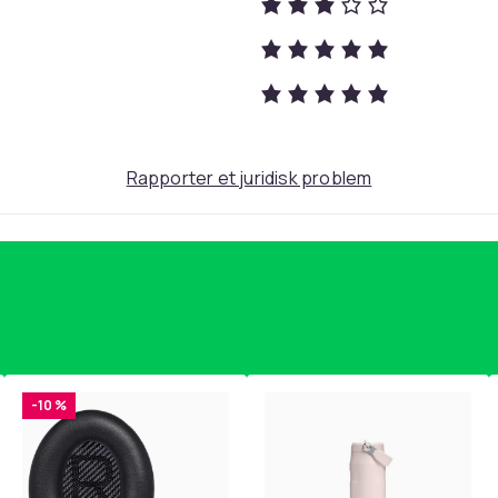
White
72
Rapporter et juridisk problem
da84d5da-1686-42ad-a4bd-b3b0e6753752
-10 %