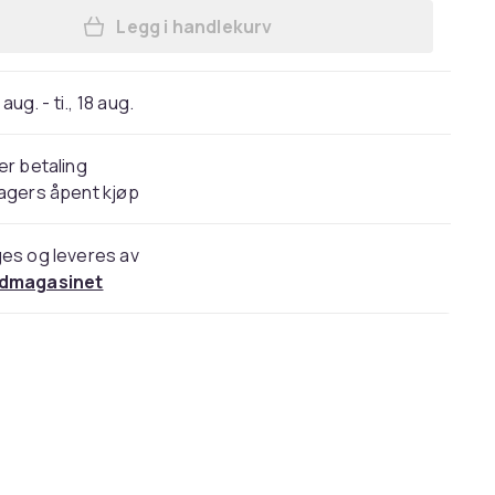
Legg i handlekurv
Legg Ladekabel 2 m kompatibel med 
 aug. - ti., 18 aug.
er betaling
agers åpent kjøp
es og leveres av
dmagasinet