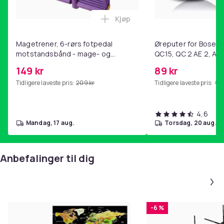
Kjøp
Legg Magetrener, 6-rørs fotp
Magetrener, 6-rørs fotpedal
Øreputer for Bose QC
motstandsbånd - mage- og
QC15, QC 2 AE 2, AE 
kjernetrening, yoga og
SoundTrue, SoundLin
149 kr
89 kr
hjemmegymnastikk Purple
Tidligere laveste pris:
209 kr
Tidligere laveste pris:
99 
4,6
mandag, 17 aug.
torsdag, 20 aug.
Anbefalinger til dig
-6 %