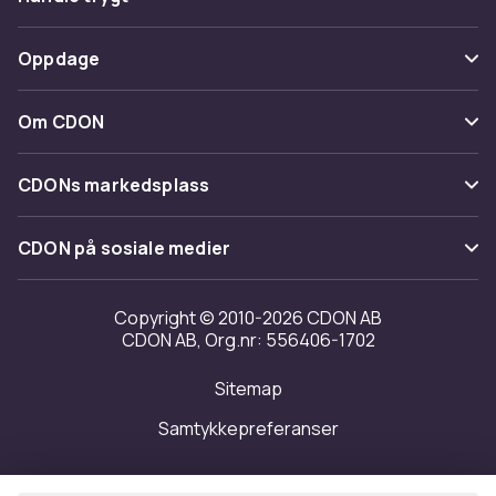
Spor pakke
Betaling
Oppdage
Angre & returner her
Levering
Kategorier
Kontakt oss
Om CDON
Vilkår & policy
Varemerker
Om oss
Tilbakekallinger
CDONs markedsplass
Guider
Kundeanmeldelser
Merchant Help Center
CDON på sosiale medier
Jobbe på CDON
Investor relations
Copyright © 2010-2026 CDON AB
CDON AB, Org.nr: 556406-1702
Tilgjengelighet
Sitemap
Samtykkepreferanser