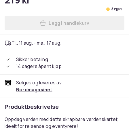
219 kr
Få igjen
Legg i handlekurv
Legg Kart med Skrap / Scrat
Ti., 11 aug. - ma., 17 aug.
Sikker betaling
14 dagers åpent kjøp
Selges og leveres av
Nordmagasinet
Produktbeskrivelse
Oppdag verden med dette skrapbare verdenskartet,
ideelt for reisende og eventyrere!