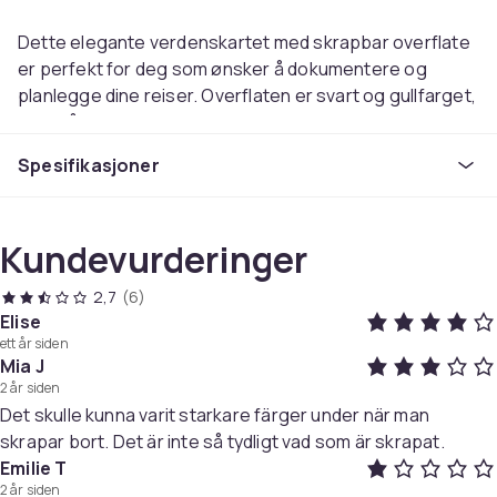
Dette elegante verdenskartet med skrapbar overflate
er perfekt for deg som ønsker å dokumentere og
planlegge dine reiser. Overflaten er svart og gullfarget,
men når du skraper, vises ulike nyanser og nøyaktige
konturer av enkelte land, og takket være det
Spesifikasjoner
høykvalitets skrapefoliet er risikoen for skader minimal.
Kartet kan enkelt monteres direkte på veggen som en
plakat ved hjelp av tape eller monteres på en korktavle.
Kundevurderinger
Du kan også ramme inn kartet og fortsette å skrape
ved å fjerne det beskyttende glasset.
2,7
(6)
Elise
Med tilbehør som skraper, linjal og rengjøringsbørste
ett år siden
kan du enkelt og effektivt vise hvor du har vært og hvor
Mia J
du planlegger å reise. 40 tematiske klistremerker er
2 år siden
Det skulle kunna varit starkare färger under när man
inkludert for å legge til personlige minner og hendelser
skrapar bort. Det är inte så tydligt vad som är skrapat.
på verdenskartet ditt, og alt tilbehør kan enkelt
Emilie T
oppbevares i den medfølgende snøresekken. En ekte
2 år siden
skatt for ethvert reisendes hjem!