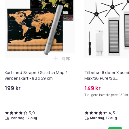
Kjøp
Legg Kart med Skrape / Scratch 
Kart med Skrape / Scratch Map /
Tilbehør 8 deler Xiaom
Verdenskart - 82 x 59 cm
Max/S6 Pure/S6
MAXV/S50/S51/S55/S5
199 kr
149 kr
Tidligere laveste pris:
159 kr
3,9
4,3
mandag, 17 aug.
mandag, 17 aug.