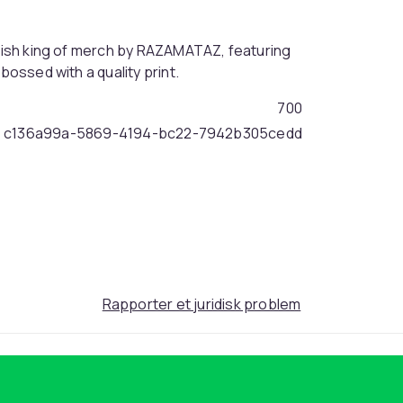
itish king of merch by RAZAMATAZ, featuring
bossed with a quality print.
700
c136a99a-5869-4194-bc22-7942b305cedd
Rapporter et juridisk problem