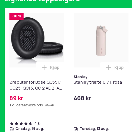
-10 %
Kjøp
Kjøp
Legg Øreputer for Bose QC35 I/II, QC25
Legg Sta
Stanley
Øreputer for Bose QC35 I/II,
Stanley trakte 0,7 l, rosa
QC25, QC15, QC 2 AE 2, AE
2i, AE 2w, SoundTrue,
89 kr
468 kr
SoundLink Black
Tidligere laveste pris:
99 kr
4,6
onsdag, 19 aug.
torsdag, 13 aug.