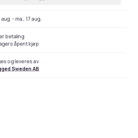
Legg IRON MAIDEN BEER GLASS - SE
 aug. - ma., 17 aug.
er betaling
agers åpent kjøp
es og leveres av
gged Sweden AB