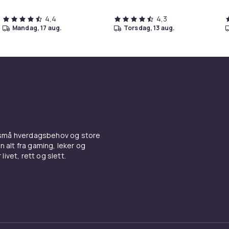
4,4
4,3
mandag, 17 aug.
torsdag, 13 aug.
 små hverdagsbehov og store
n alt fra gaming, leker og
livet, rett og slett.