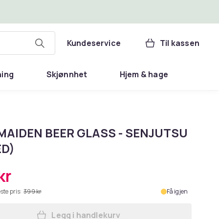
Kundeservice
Til kassen
ning
Skjønnhet
Hjem & hage
MAIDEN BEER GLASS - SENJUTSU
ED)
kr
ste pris:
399 kr
Få igjen
Legg i handlekurv