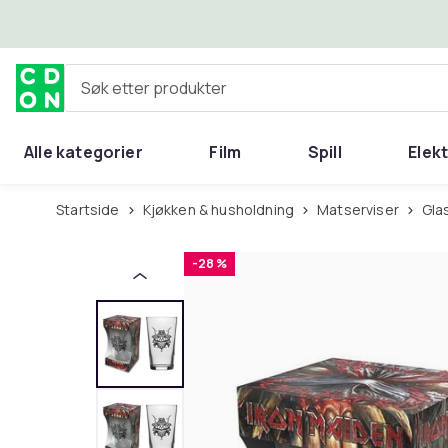
Hopp til hovedinnhold
Søk etter produkter
Alle kategorier
Film
Spill
Elek
Startside
Kjøkken & husholdning
Matserviser
Gl
-28 %