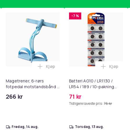
-7 %
Kjøp
Kjøp
, QC15, QC 2 AE 2, AE 2i, AE 2w, SoundTrue, SoundLink Black i 
nley trakte 0,7 l, rosa i handlekurven
Legg Magetrener, 6-rørs fotpedal mots
Legg Batte
Magetrener, 6-rørs
Batteri AG10 / LR1130 /
fotpedal motstandsbånd -
LR54 / 189 / 10-pakning
mage- og kjernetrening,
PKcell
266 kr
71 kr
yoga og
Tidligere laveste pris:
76 kr
hjemmegymnastikk Blue
fredag, 14 aug.
torsdag, 13 aug.