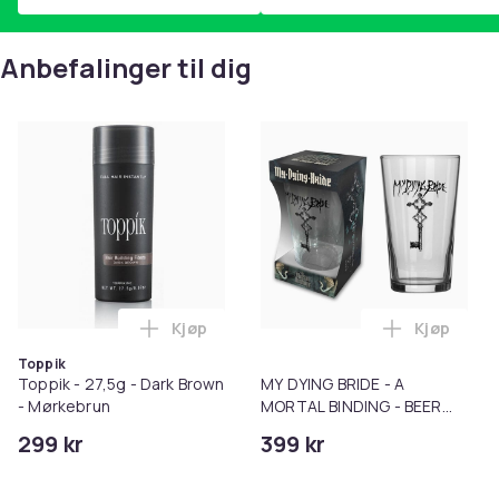
Anbefalinger til dig
Kjøp
Kjøp
Legg Toppik - 27,5g - Dark Brown - Mørk
Legg MY D
Toppik
Toppik - 27,5g - Dark Brown
MY DYING BRIDE - A
- Mørkebrun
MORTAL BINDING - BEER
GLASS (BOXED)
299 kr
399 kr