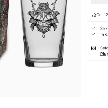
On., 12
Sikk
14 d
Selg
Plu