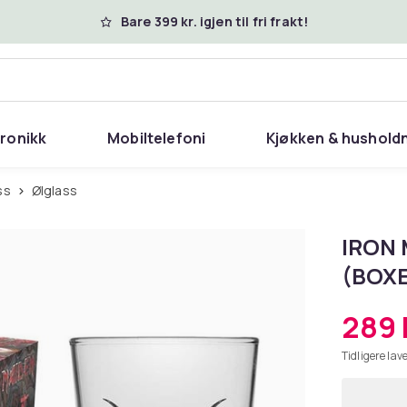
Bare 399 kr. igjen til fri frakt!
tronikk
Mobiltelefoni
Kjøkken & hushold
ass
Ølglass
IRON 
(BOX
289 
Tidligere lave