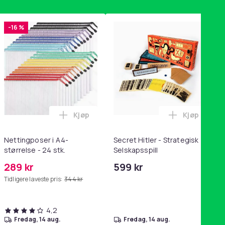
-16 %
Kjøp
Kjøp
handlekurven
tandsbånd - mage- og kjernetrening, yoga og hjemmegymnastik
ri AG10 / LR1130 / LR54 / 189 / 10-pakning PKcell i handlekurve
Legg Nettingposer i A4-størrelse - 24 stk.
Legg Secret
Nettingposer i A4-
Secret Hitler - Strategisk
størrelse - 24 stk.
Selskapsspill
289 kr
599 kr
Tidligere laveste pris:
344 kr
4,2
fredag, 14 aug.
fredag, 14 aug.