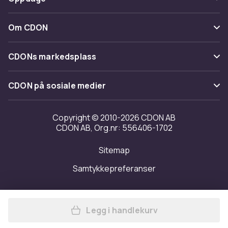
Angre & returner her
Levering
Kategorier
Kontakt oss
Om CDON
Vilkår & policy
Varemerker
Om oss
Tilbakekallinger
CDONs markedsplass
Guider
Kundeanmeldelser
Merchant Help Center
CDON på sosiale medier
Jobbe på CDON
Investor relations
Copyright © 2010-2026 CDON AB
CDON AB, Org.nr: 556406-1702
Tilgjengelighet
Sitemap
Samtykkepreferanser
Legg i handlekurv
Legg Hugo Boss - UNLIMITED