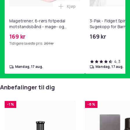
Kjøp
Legg Magetrener, 6-rørs fotp
Magetrener, 6-rørs fotpedal
3-Pak - Fidget Spin
motstandsbånd - mage- og
Sugekopp for Barn
kjernetrening, yoga og
169 kr
169 kr
hjemmegymnastikk Pink
Tidligere laveste pris:
201 kr
4,3
mandag, 17 aug.
mandag, 17 aug.
Anbefalinger til dig
-1 %
-8 %