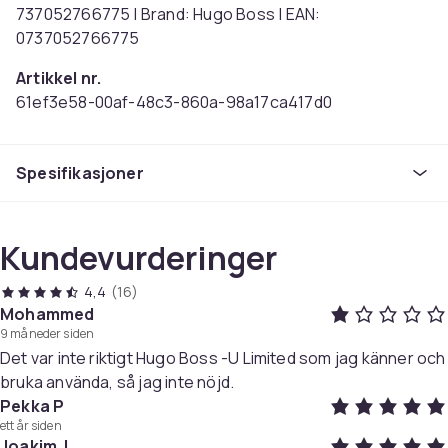
737052766775 | Brand: Hugo Boss | EAN:
0737052766775
Artikkel nr.
61ef3e58-00af-48c3-860a-98a17ca417d0
Produktsikkerhetsinformasjon
Spesifikasjoner
Kundevurderinger
4,4
(16)
Mohammed
9 måneder siden
Det var inte riktigt Hugo Boss -U Limited som jag känner och
bruka använda, så jag inte nöjd.
Pekka P
ett år siden
Joakim J