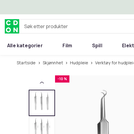
Hopp til hovedinnhold
Søk etter produkter
Alle kategorier
Film
Spill
Elek
Startside
Skjønnhet
Hudpleie
Verktøy for hudple
-10 %