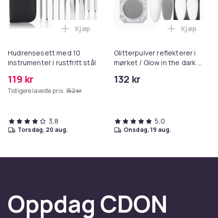
Kjøp
Kjøp
Legg Hudrensesett med 10 instrumenter i 
Legg Glitt
Hudrensesett med 10
Glitterpulver reflekterer i
instrumenter i rustfritt stål
mørket / Glow in the dark -
Refleks
119 kr
132 kr
Tidligere laveste pris:
152 kr
3,8
5,0
torsdag, 20 aug.
onsdag, 19 aug.
Oppdag CDON