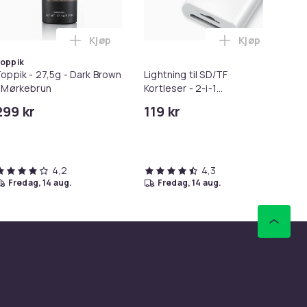
Kjøp
Kjøp
ndlekurven
ter i handlekurven
rwash Dry Shampoo Nonaerosol Balances Scalp & Controls Exces
Legg Toppik - 27,5g - Dark Brown - Mørkebru
Legg Lightnin
oppik
oppik - 27,5g - Dark Brown
Lightning til SD/TF
As
 Mørkebrun
Kortleser - 2-i-1
pr
Minnekortadapter til
Sta
299 kr
119 kr
27
iPhone/iPad
US
Tid
4,2
4,3
fredag, 14 aug.
fredag, 14 aug.