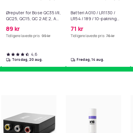
standsbånd - mage- og kjernetrening, yoga og hjemmegymnast
ærebrett i titan, antibakterielt skjærebrett, skjærebrett i rustf
Legg Øreputer for Bose QC35 I/II, QC25, 
Legg Batte
Øreputer for Bose QC35 I/II,
Batteri AG10 / LR1130 /
QC25, QC15, QC 2 AE 2, AE
LR54 / 189 / 10-pakning
2i, AE 2w, SoundTrue,
PKcell
89 kr
71 kr
SoundLink Black
Tidligere laveste pris:
99 kr
Tidligere laveste pris:
76 kr
4,6
torsdag, 20 aug.
fredag, 14 aug.