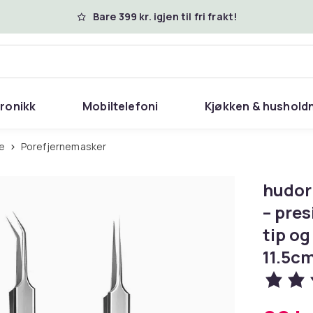
Bare 399 kr. igjen til fri frakt!
tronikk
Mobiltelefoni
Kjøkken & hushold
ie
Porefjernemasker
hudorm
– pres
tip og
11.5cm