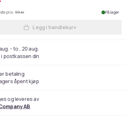
r
ste pris:
99 kr
På lager
Legg i handlekurv
Legg hudormfjerner i rustfritt stål 3
 aug. - to., 20 aug.
 i postkassen din
er betaling
agers åpent kjøp
es og leveres av
 Company AB