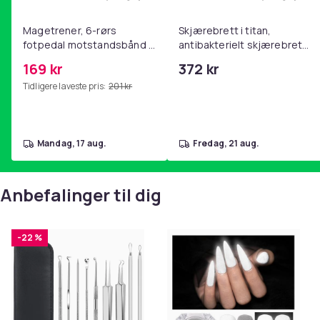
Legg Magetrener, 6-rørs fotpedal mot
Legg Skj
Magetrener, 6-rørs
Skjærebrett i titan,
fotpedal motstandsbånd -
antibakterielt skjærebrett,
mage- og kjernetrening,
skjærebrett i rustfritt stål,
169 kr
372 kr
yoga og
BPA-fri (2 stk.)
Tidligere laveste pris:
201 kr
hjemmegymnastikk Pink
mandag, 17 aug.
fredag, 21 aug.
Anbefalinger til dig
-22 %