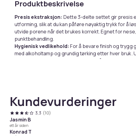
Produktbeskrivelse
Presis ekstraksjon:
Dette 3-delte settet gir presis 
utforming, slik at du kan påføre nøyaktig trykk for å l
utvide porene når det brukes korrekt. Egnet for nes
punktbehandling.
Hygienisk vedlikehold:
For å bevare finish og trygg
med alkoholtamp og grundig tørking etter hver bruk. 
fuktig oppbevaring, da 410 rustfritt stål kan ruste ved f
vannflekker.
Kompakt profesjonelt sett:
Det kompakte profesjone
stabilt grep og god taktil feedback for effektiv ekstra
og pinsettlignende håndtak, gir allsidighet for dagli
Kundevurderinger
kosmetiske behandlinger.
Spesifikasjoner:
3,3
(10)
Farge: Sølv
Jasmin B
ett år siden
Størrelse: Lengde: 11.5cm x Bredde: 0.9cm x Høyde: 
Konrad T
Materiale: 410 rustfritt stål