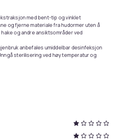
ekstraksjon med bent-tip og vinklet
øsne og fjerne materiale fra hudormer uten å
e, hake og andre ansiktsområder ved
 gjenbruk anbefales umiddelbar desinfeksjon
Unngå sterilisering ved høy temperatur og
eil behandling; riktig pleie forhindrer
lle oppsettet (11.5cm x 0.9cm x 0.4cm) gir
ksjon. Tre varierte spisser, inkludert bent-tip
g hudpleie og som forberedelse ved
0.4cm