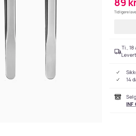
89 k
Tidligere lave
Ti., 18
Levert
Sikk
14 d
Selg
INF