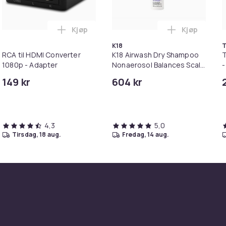
Kjøp
Kjøp
rustfritt stål i handlekurven
erpulver reflekterer i mørket / Glow in the dark - Refleks i ha
Legg RCA til HDMI Converter 1080p - Adap
Legg K18 Ai
K18
T
RCA til HDMI Converter
K18 Airwash Dry Shampoo
T
1080p - Adapter
Nonaerosol Balances Scalp
-
& Controls Excess Oil
149 kr
604 kr
4,3
5,0
tirsdag, 18 aug.
fredag, 14 aug.