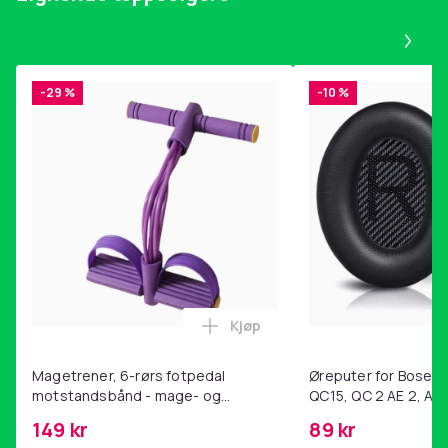
Pa
-29 %
-10 %
Kjøp
Legg Magetrener, 6-rørs fotp
Magetrener, 6-rørs fotpedal
Øreputer for Bose QC
motstandsbånd - mage- og
QC15, QC 2 AE 2, AE 
kjernetrening, yoga og
SoundTrue, SoundLin
149 kr
89 kr
hjemmegymnastikk Purple