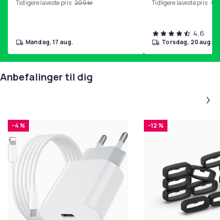
Tidligere laveste pris:
209 kr
Tidligere laveste pris:
99 
4,6
mandag, 17 aug.
torsdag, 20 aug.
Anbefalinger til dig
-4 %
-12 %