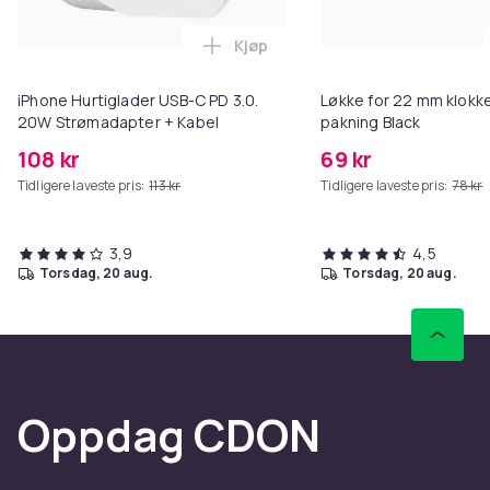
Kjøp
Legg iPhone Hurtiglader USB-C 
iPhone Hurtiglader USB-C PD 3.0.
Løkke for 22 mm klokke
20W Strømadapter + Kabel
pakning Black
108 kr
69 kr
Tidligere laveste pris:
113 kr
Tidligere laveste pris:
78 kr
3,9
4,5
torsdag, 20 aug.
torsdag, 20 aug.
Oppdag CDON