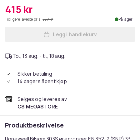
415 kr
Tidligere laveste pris:
557 kr
På lager
Legg i handlekurv
Legg Honeywell Bilsom 303S 
To., 13 aug. - ti., 18 aug.
Sikker betaling
14 dagers åpent kjøp
Selges og leveres av
CS MEGASTORE
Produktbeskrivelse
Honeywell Bilsom 303S ørepropper EN 352-2 (SNR) 33