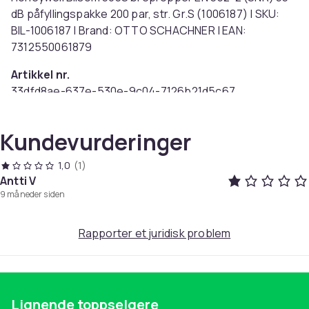
dB påfyllingspakke 200 par, str. Gr.S (1006187) | SKU:
BIL-1006187 | Brand: OTTO SCHACHNER | EAN:
7312550061879
Artikkel nr.
33dfd8ae-637e-530e-9c04-7126b21d5c67
Produktsikkerhetsinformasjon
Kundevurderinger
1,0
(1)
Antti V
9 måneder siden
Rapporter et juridisk problem
Lignende toppselgere