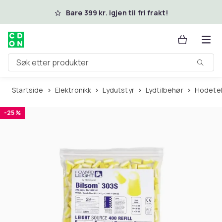
Hopp til hovedinnhold
Bare 399 kr. igjen til fri frakt!
Søk etter produkter
Startside
Elektronikk
Lydutstyr
Lydtilbehør
Hodete
-25 %