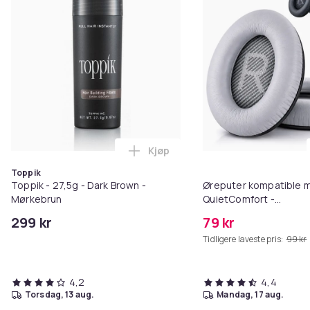
Kjøp
Legg Toppik - 27,5g - Dark Brow
Toppik
Toppik - 27,5g - Dark Brown -
Øreputer kompatible 
Mørkebrun
QuietComfort -
QC35/QC25/QC15/AE2 
299 kr
79 kr
Tidligere laveste pris:
99 kr
4,2
4,4
torsdag, 13 aug.
mandag, 17 aug.