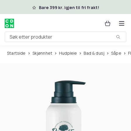
Hopp til hovedinnhold
Bare 399 kr. igjen til fri frakt!
Søk etter produkter
Startside
Skjønnhet
Hudpleie
Bad & dusj
Såpe