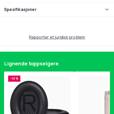
Funksjoner: Naturlige ingredienser
Kapasitet: 200 ml
Spesifikasjoner
Kjønn: Unisex
Type:
Hygiene
Følsomhud
Rapporter et juridisk problem
Egenskaper: Dermo-beskyttende
Artikkel nr.
8b3162cb-c280-55f6-8f3d-ee8e0bc35c9d
Lignende toppselgere
Produktsikkerhetsinformasjon
-10 %