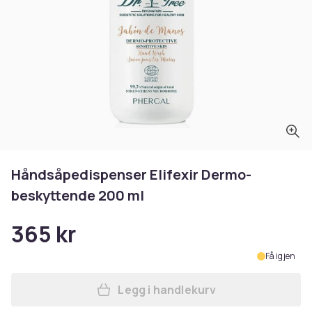
Håndsåpedispenser Elifexir Dermo-
beskyttende 200 ml
365 kr
Få igjen
Legg i handlekurv
Legg Håndsåpedispenser Eli