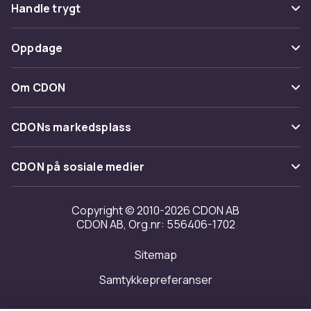
Vanlige spørsmål
Handle trygt
Spor pakke
Betaling
Oppdage
Angre & returner her
Levering
Kategorier
Kontakt oss
Om CDON
Vilkår & policy
Varemerker
Om oss
Tilbakekallinger
CDONs markedsplass
Guider
Kundeanmeldelser
Merchant Help Center
CDON på sosiale medier
Jobbe på CDON
Investor relations
Copyright © 2010-2026 CDON AB
CDON AB, Org.nr: 556406-1702
Tilgjengelighet
Sitemap
Samtykkepreferanser