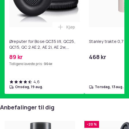
Kjøp
Legg Øreputer for Bose QC35 I/
Øreputer for Bose QC35 I/II, QC25,
Stanley trakte 0,7 l,
QC15, QC 2 AE 2, AE 2i, AE 2w,
SoundTrue, SoundLink Black
89 kr
468 kr
Tidligere laveste pris:
99 kr
4,6
onsdag, 19 aug.
torsdag, 13 aug.
Anbefalinger til dig
-20 %