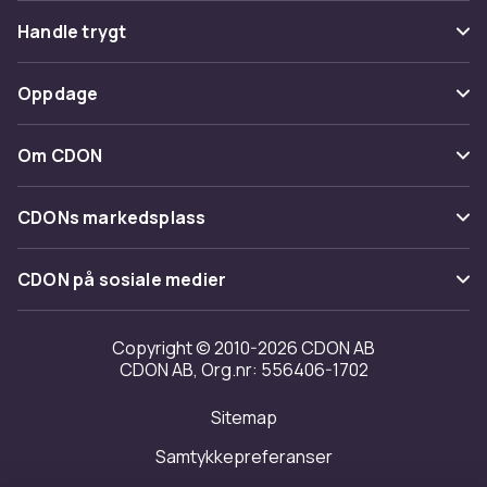
Vanlige spørsmål
Handle trygt
Spor pakke
Betaling
Oppdage
Angre & returner her
Levering
Kategorier
Kontakt oss
Om CDON
Vilkår & policy
Varemerker
Om oss
Tilbakekallinger
CDONs markedsplass
Guider
Kundeanmeldelser
Merchant Help Center
CDON på sosiale medier
Jobbe på CDON
Investor relations
Copyright © 2010-2026 CDON AB
CDON AB, Org.nr: 556406-1702
Tilgjengelighet
Sitemap
Samtykkepreferanser