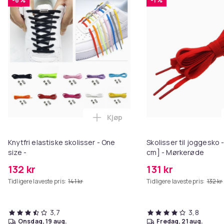
-6 %
-1 %
Kjøp
Legg Knytfri elastiske skolisser 
Knytfri elastiske skolisser - One
Skolisser til joggesko 
size -
cm] - Mørkerøde
132 kr
131 kr
Tidligere laveste pris:
141 kr
Tidligere laveste pris:
132 kr
3,7
3,8
onsdag, 19 aug.
fredag, 21 aug.