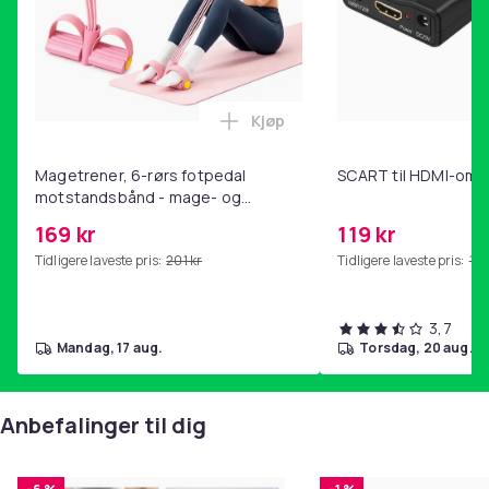
Kjøp
Legg Magetrener, 6-rørs fotp
Magetrener, 6-rørs fotpedal
SCART til HDMI-omf
motstandsbånd - mage- og
kjernetrening, yoga og
169 kr
119 kr
hjemmegymnastikk Pink
Tidligere laveste pris:
201 kr
Tidligere laveste pris:
143
3,7
mandag, 17 aug.
torsdag, 20 aug.
Anbefalinger til dig