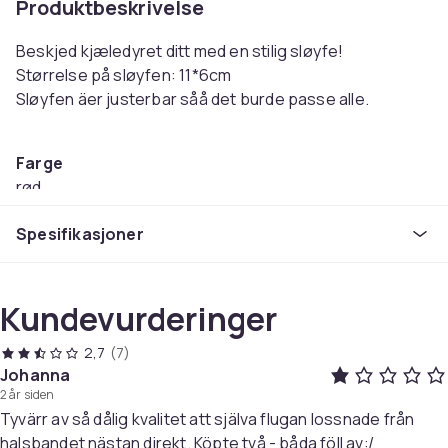
Produktbeskrivelse
Beskjed kjæledyret ditt med en stilig sløyfe!
Størrelse på sløyfen: 11*6cm
Sløyfen äer justerbar såå det burde passe alle.
Farge
rød
Artikkel nr.
Spesifikasjoner
d2bbd83a-373b-4c35-95c5-58aa3b7af07d
Produktsikkerhetsinformasjon
Kundevurderinger
2,7
(7)
Johanna
2 år siden
Tyvärr av så dålig kvalitet att själva flugan lossnade från
halsbandet nästan direkt. Köpte två - båda föll av:/