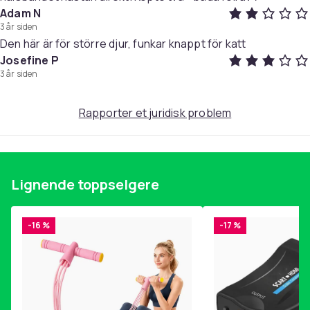
Adam N
3 år siden
Den här är för större djur, funkar knappt för katt
Josefine P
3 år siden
Rapporter et juridisk problem
Lignende toppselgere
-16 %
-17 %