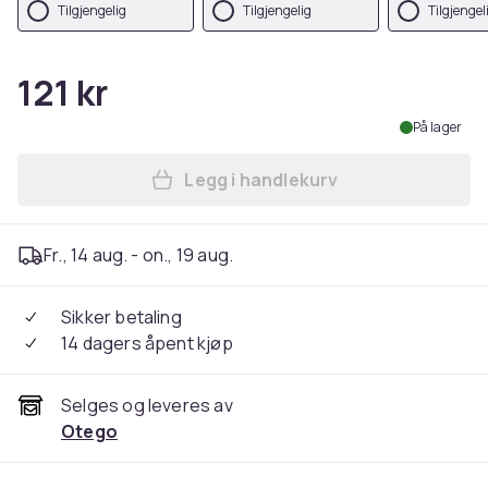
Tilgjengelig
Tilgjengelig
Tilgjengel
121 kr
På lager
Legg i handlekurv
Legg Halsbånd - Sløyfe til h
Fr., 14 aug. - on., 19 aug.
Sikker betaling
14 dagers åpent kjøp
Selges og leveres av
Otego