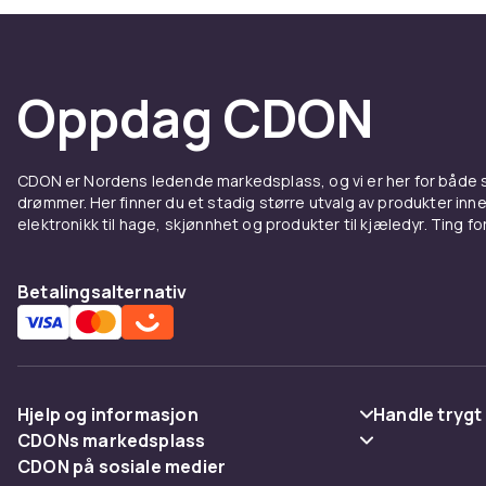
Oppdag CDON
CDON er Nordens ledende markedsplass, og vi er her for både
drømmer. Her finner du et stadig større utvalg av produkter inne
elektronikk til hage, skjønnhet og produkter til kjæledyr. Ting for 
Betalingsalternativ
Hjelp og informasjon
Handle trygt
CDONs markedsplass
Vanlige spørsmål
Betaling
CDON på sosiale medier
Merchant Help Center