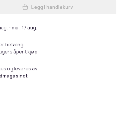
Legg i handlekurv
Legg Gravidpute - Kroppspude / Put
 aug. - ma., 17 aug.
er betaling
agers åpent kjøp
es og leveres av
dmagasinet