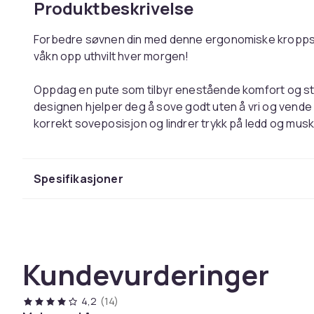
Produktbeskrivelse
Forbedre søvnen din med denne ergonomiske kroppsp
våkn opp uthvilt hver morgen!
Oppdag en pute som tilbyr enestående komfort og støt
designen hjelper deg å sove godt uten å vri og ven
korrekt soveposisjon og lindrer trykk på ledd og musk
kroppen din under graviditeten.
Laget av høykvalitets og pustende materialer, skaper 
Spesifikasjoner
komfort og velvære i dag, og opplev forskjellen med
oppmerksom på at putene pakkes kompakt under tran
gjenopprette sin myke og luftige form.
Kundevurderinger
Ergonomisk design for gravide kvinner og sidesov
Optimalt støtte for kroppens naturlige kurver
Materiale (trekk): Bomull
4,2
(14)