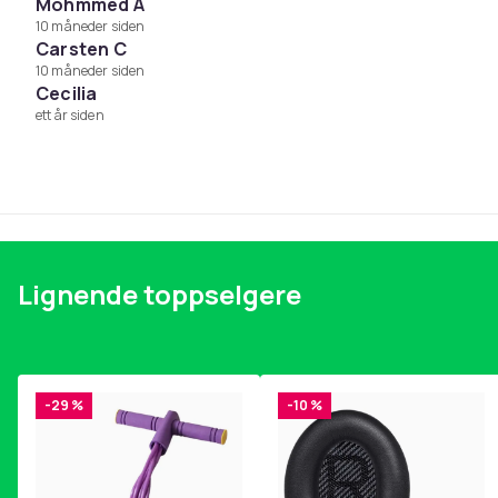
Materiale (fyll): Polyester
Mohmmed A
Størrelse: 145 x 90 x 20 cm
10 måneder siden
Carsten C
10 måneder siden
Farge
Cecilia
Vekt, gram
ett år siden
Artikkel nr.
Produktsikkerhetsinformasjon
Lignende toppselgere
-29 %
-10 %