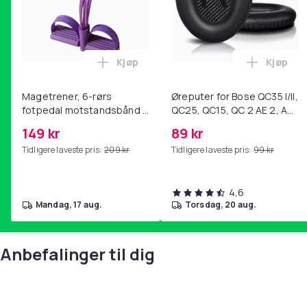
Kjøp
Kjøp
Legg Magetrener, 6-rørs fotpedal mot
Legg Øre
Magetrener, 6-rørs
Øreputer for Bose QC35 I/II,
fotpedal motstandsbånd -
QC25, QC15, QC 2 AE 2, AE
mage- og kjernetrening,
2i, AE 2w, SoundTrue,
149 kr
89 kr
yoga og
SoundLink Black
Tidligere laveste pris:
209 kr
Tidligere laveste pris:
99 kr
hjemmegymnastikk Purple
4,6
mandag, 17 aug.
torsdag, 20 aug.
Anbefalinger til dig