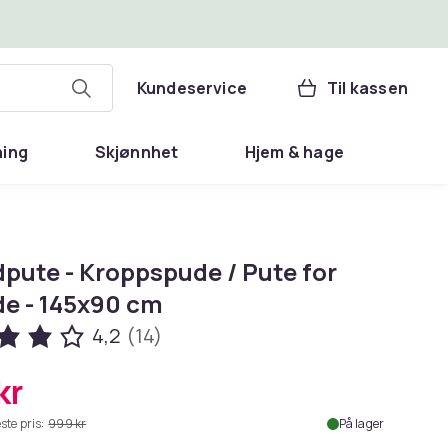
Kundeservice
Til kassen
ning
Skjønnhet
Hjem & hage
dpute - Kroppspude / Pute for
de - 145x90 cm
4,2
(14)
kr
ste pris:
999 kr
På lager