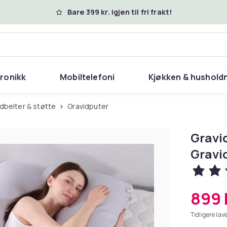
Bare 399 kr. igjen til fri frakt!
tronikk
Mobiltelefoni
Kjøkken & hushold
vidbelter & støtte
Gravidputer
Gravi
Gravi
899 
Tidligere lave