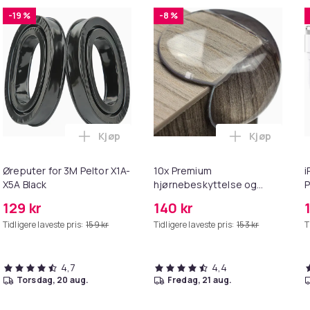
-19 %
-8 %
Kjøp
Kjøp
deler i handlekurven
T til HDMI-omformer 1080p i handlekurven
Legg Øreputer for 3M Peltor X1A-X5A Black
Legg 10x Pr
Øreputer for 3M Peltor X1A-
10x Premium
i
X5A Black
hjørnebeskyttelse og
P
kantbeskyttelse for barn
+
129 kr
140 kr
Tidligere laveste pris:
159 kr
Tidligere laveste pris:
153 kr
T
4,7
4,4
torsdag, 20 aug.
fredag, 21 aug.