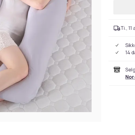
Ti., 11
Sikk
14 d
Selg
Nor