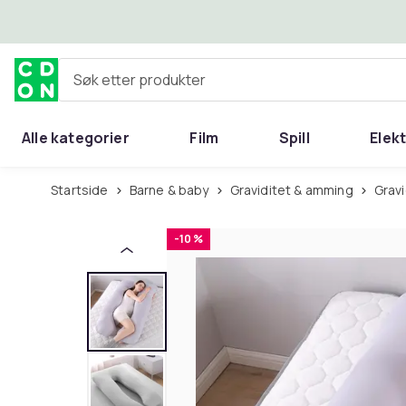
Hopp til hovedinnhold
Søk etter produkter
Alle kategorier
Film
Spill
Elek
Startside
Barne & baby
Graviditet & amming
Gra
-10 %