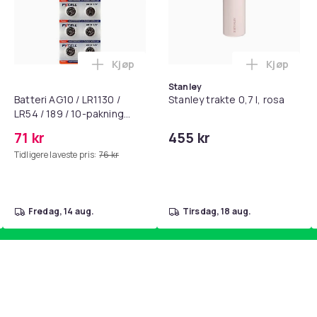
Kjøp
Kjøp
standsbånd - mage- og kjernetrening, yoga og hjemmegymnast
puter for Bose QC35 I/II, QC25, QC15, QC 2 AE 2, AE 2i, AE 2w,
Legg Batteri AG10 / LR1130 / LR54 / 189 
Legg Stanl
Stanley
Batteri AG10 / LR1130 /
Stanley trakte 0,7 l, rosa
LR54 / 189 / 10-pakning
PKcell
71 kr
455 kr
Tidligere laveste pris:
76 kr
fredag, 14 aug.
tirsdag, 18 aug.