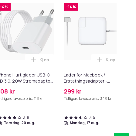
-4 %
-14 %
-
Kjøp
Kjøp
 i handlekurven
emium hjørnebeskyttelse og kantbeskyttelse for barn i handl
Legg iPhone Hurtiglader USB-C PD 3.0. 20W
Legg Lader fo
Phone Hurtiglader USB-C
Lader for Macbook /
Ne
D 3.0. 20W Strømadapter
Erstatningsadapter -
stø
 Kabel
MagSafe Gen 2 - 45W
108 kr
299 kr
28
idligere laveste pris:
113 kr
Tidligere laveste pris:
349 kr
Tid
3,9
3,5
torsdag, 20 aug.
mandag, 17 aug.