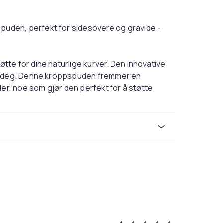
uden, perfekt for sidesovere og gravide -
te for dine naturlige kurver. Den innovative
de deg. Denne kroppspuden fremmer en
ler, noe som gjør den perfekt for å støtte
puten et sunt og friskt sovemiljø. Velg
 denne luksuriøse kroppspuden. Vær
sporten og kan trenge noen dager for å
ere