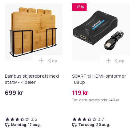
-17 %
Kjøp
Kjøp
Legg Bambus skjærebrett med stativ - 4 
Legg SCAR
Bambus skjærebrett med
SCART til HDMI-omformer
stativ - 4 deler
1080p
699 kr
119 kr
Tidligere laveste pris:
143 kr
3,6
3,7
mandag, 17 aug.
torsdag, 20 aug.