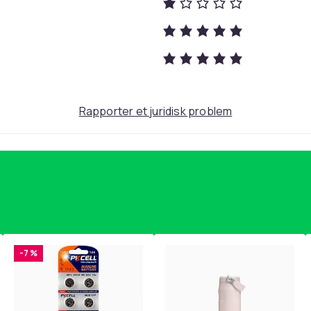
Grey
3455
d2f2ef56-19cf-4c68-868e-9ba019cc2adf
Rapporter et juridisk problem
-7 %