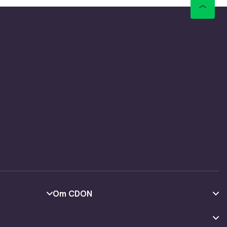
Om CDON
Om oss