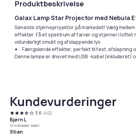
Produktbeskrivelse
Galax Lamp Star Projector med Nebula E
Seneste stjerneprojektor på markedet! Vælg mellem fl
effekter. Få et spektrum af farver og stjerner i lofte
vidunderligt smukt og afslappende lys
Fængslende effekter, perfekt til fest, afslapning
Denne lampe er drevet med USB -kabel (inkluderet) o
inkluderet) eller Powerbank (ikke inkluderet).
Hvad er inkluderet?
1x -stjerners projektor < BR /> 1X USB -kabel
1x Driftsvejledning
1x fjernbetjening
Kundevurderinger
Artikkel nr.
3,6
(42)
Produktsikkerhetsinformasjon
Bjørn L
10 måneder siden
Stian