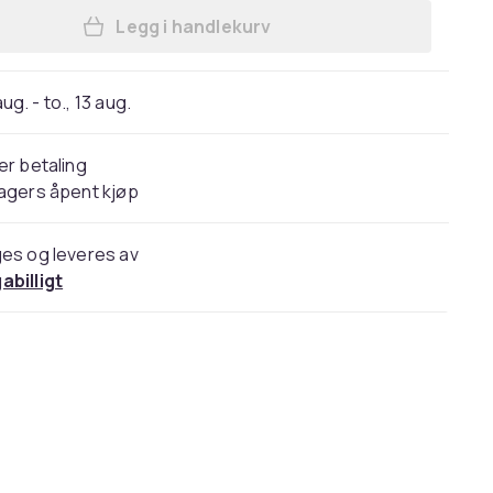
Legg i handlekurv
Legg Galaxy Lamp - Nebula Star -pr
 aug. - to., 13 aug.
er betaling
agers åpent kjøp
es og leveres av
abilligt