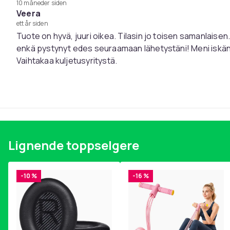
10 måneder siden
Veera
ett år siden
Tuote on hyvä, juuri oikea. Tilasin jo toisen samanlaisen.
enkä pystynyt edes seuraamaan lähetystäni! Meni iskän sy
Vaihtakaa kuljetusyritystä.
Lignende toppselgere
-10 %
-16 %