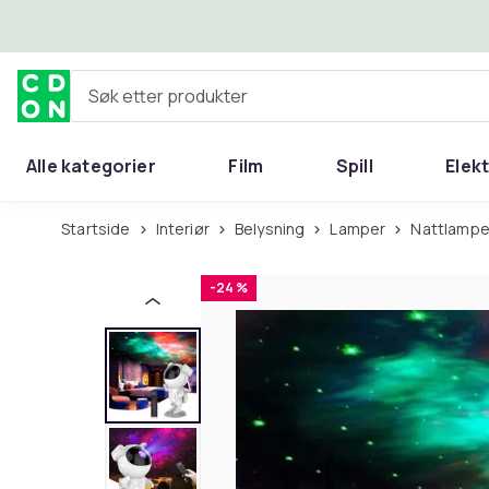
Hopp til hovedinnhold
Søk etter produkter
Alle kategorier
Film
Spill
Elek
Startside
Interiør
Belysning
Lamper
Nattlamp
-24 %