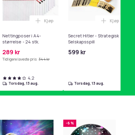
Kjøp
Kjøp
handlekurven
ening, yoga og hjemmegymnastikk Pink i handlekurven
/ 10-pakning PKcell i handlekurven
ey trakte 0,7 l, rosa i handlekurven
Legg Nettingposer i A4-størrelse - 24 stk.
Legg Secret
Nettingposer i A4-
Secret Hitler - Strategisk
størrelse - 24 stk.
Selskapsspill
289 kr
599 kr
Tidligere laveste pris:
344 kr
4,2
torsdag, 13 aug.
torsdag, 13 aug.
-6 %