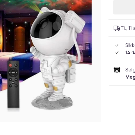
Ti., 11
Sikk
14 d
Selg
Meg