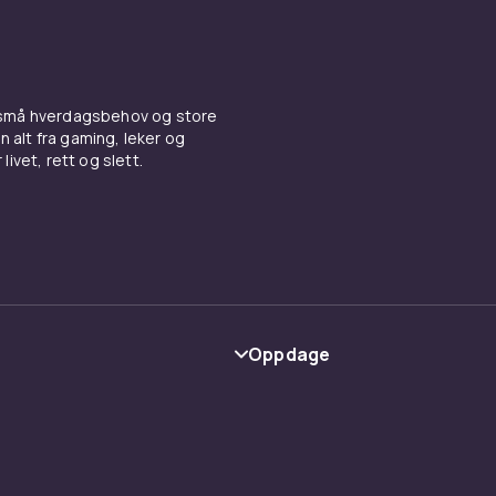
 små hverdagsbehov og store
n alt fra gaming, leker og
livet, rett og slett.
Oppdage
Kategorier
Varemerker
y
Guider