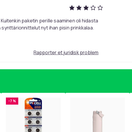
 Kuitenkin paketin perille saaminen oli hidasta
nttärionnittelut nyt ihan pisin prinkkalaa.
Rapporter et juridisk problem
-7 %