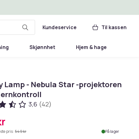
Kundeservice
Til kassen
ning
Skjønnhet
Hjem & hage
y Lamp - Nebula Star -projektoren
jernkontroll
3,6
(42)
kr
ste pris:
549 kr
På lager