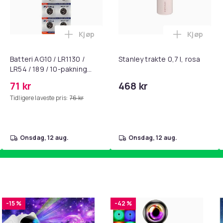
Kjøp
Kjøp
, QC15, QC 2 AE 2, AE 2i, AE 2w, SoundTrue, SoundLink Black i 
getrener, 6-rørs fotpedal motstandsbånd - mage- og kjernetr
Legg Batteri AG10 / LR1130 / LR54 / 189 
Legg Stanl
Batteri AG10 / LR1130 /
Stanley trakte 0,7 l, rosa
LR54 / 189 / 10-pakning
PKcell
71 kr
468 kr
Tidligere laveste pris:
76 kr
onsdag, 12 aug.
onsdag, 12 aug.
-15 %
-42 %