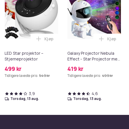
Kjøp
Kjøp
Legg LED Star projektor – Stjerneprojek
Legg Galax
LED Star projektor –
Galaxy Projector Nebula
Stjerneprojektor
Effect - Star Projector med
fjernkontroll
499 kr
419 kr
Tidligere laveste pris:
549 kr
Tidligere laveste pris:
499 kr
3,9
4,6
torsdag, 13 aug.
torsdag, 13 aug.