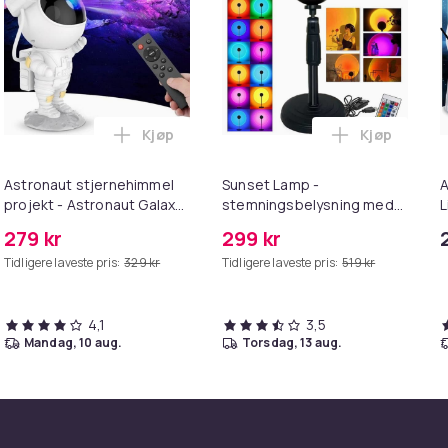
Kjøp
Kjøp
tor i handlekurven
y Projector Nebula Effect - Star Projector med fjernkontroll 
Legg Astronaut stjernehimmel projekt - As
Legg Sunset
Astronaut stjernehimmel
Sunset Lamp -
A
projekt - Astronaut Galaxy
stemningsbelysning med
L
Starry Sky Light-projektor -
fjernkontroll
f
279 kr
299 kr
USB
S
Tidligere laveste pris:
329 kr
Tidligere laveste pris:
519 kr
4,1
3,5
mandag, 10 aug.
torsdag, 13 aug.