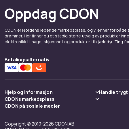
Oppdag CDON
CDON er Nordens ledende markedsplass, og vi er her for både
drømmer. Her finner du et stadig større utvalg av produkter inne
elektronikk til hage, skjønnhet og produkter til kjæledyr. Ting for 
Betalingsalternativ
Hjelp og informasjon
Handle trygt
CDONs markedsplass
Vanlige spørsmål
Betaling
CDON på sosiale medier
Merchant Help Center
Spor pakke
Levering
Copyright © 2010-2026 CDON AB
Angre & returner her
Vilkår & polic