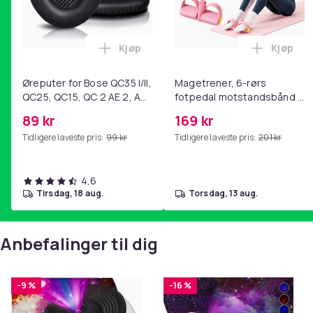
Kjøp
Kjøp
Legg Øreputer for Bose QC35 I/II, QC25
Legg Ma
Øreputer for Bose QC35 I/II,
Magetrener, 6-rørs
QC25, QC15, QC 2 AE 2, AE
fotpedal motstandsbånd -
2i, AE 2w, SoundTrue,
mage- og kjernetrening,
89 kr
169 kr
SoundLink Black
yoga og
Tidligere laveste pris:
99 kr
Tidligere laveste pris:
201 kr
hjemmegymnastikk Pink
4,6
tirsdag, 18 aug.
torsdag, 13 aug.
Anbefalinger til dig
-9 %
-16 %