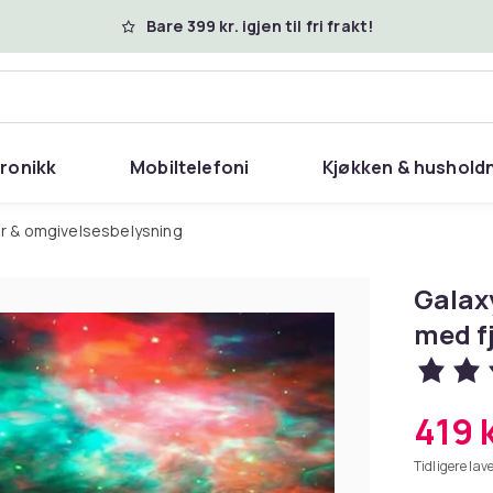
Bare 399 kr. igjen til fri frakt!
tronikk
Mobiltelefoni
Kjøkken & hushold
er & omgivelsesbelysning
Galax
med f
419 
Tidligere lave