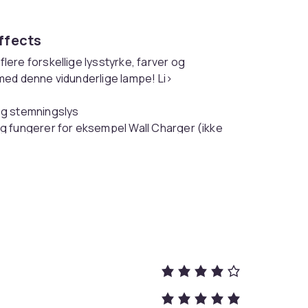
ffects
ere forskellige lysstyrke, farver og
t med denne vidunderlige lampe! Li>
 og stemningslys
g fungerer for eksempel Wall Charger (ikke
81cab4e4-12aa-4510-8546-720f629e553e