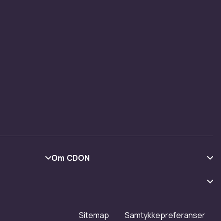
Om CDON
Om oss
Kundeanmeldelser
Jobbe på CDON
Sitemap
Samtykkepreferanser