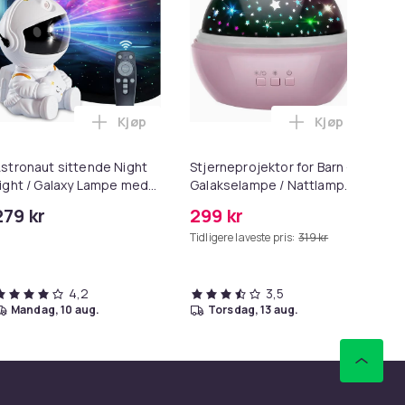
Kjøp
Kjøp
i handlekurven
tronaut Galaxy Starry Sky Light-projektor - USB i handlekurv
 Lamp - stemningsbelysning med fjernkontroll i handlekurven
Legg Astronaut sittende Night Light / Galax
Legg Stjernep
stronaut sittende Night
Stjerneprojektor for Barn -
Lad
ight / Galaxy Lampe med
Galakselampe / Nattlampe
Wa
jernkontroll - Nebula
- Pink
279 kr
299 kr
16
tarry Sky Projector
Tidligere laveste pris:
319 kr
4,2
3,5
mandag, 10 aug.
torsdag, 13 aug.