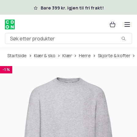
Hopp til hovedinnhold
Bare 399 kr. igjen til fri frakt!
Søk etter produkter
Startside
Klær & sko
Klær
Herre
Skjorte & kofter
-1 %