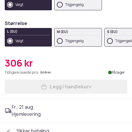
Valgt
Tilgjengelig
Størrelse
L (EU)
M (EU)
S (EU)
Valgt
Tilgjengelig
Tilgjengel
306 kr
Tidligere laveste pris:
308 kr
På lager
Legg i handlekurv
Legg Fruit Of The Loom Men
Fr., 21 aug.
Hjemlevering
Sikker betaling