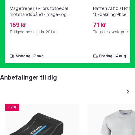
Magetrener, 6-rørs fotpedal
Batteri AG10 / LR1130
motstandsbånd - mage- og
10-pakning PKcell
kjernetrening, yoga og
169 kr
71 kr
hjemmegymnastikk Pink
Tidligere laveste pris:
201 kr
Tidligere laveste pris:
76 
mandag, 17 aug.
fredag, 14 aug.
Anbefalinger til dig
-17 %