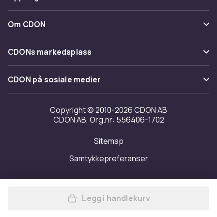
Angre & returner her
Levering
Kategorier
Kontakt oss
Om CDON
Vilkår & policy
Varemerker
Om oss
Tilbakekallinger
CDONs markedsplass
Guider
Kundeanmeldelser
Merchant Help Center
CDON på sosiale medier
Jobbe på CDON
Investor relations
Copyright © 2010-2026 CDON AB
CDON AB, Org.nr: 556406-1702
Tilgjengelighet
Sitemap
Samtykkepreferanser
Legg i handlekurv
Legg Fruit Of The Loom Men