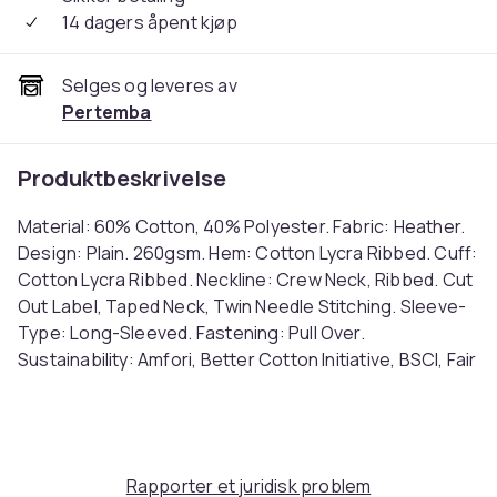
14 dagers åpent kjøp
Selges og leveres av
Pertemba
Produktbeskrivelse
Material: 60% Cotton, 40% Polyester. Fabric: Heather.
Design: Plain. 260gsm. Hem: Cotton Lycra Ribbed. Cuff:
Cotton Lycra Ribbed. Neckline: Crew Neck, Ribbed. Cut
Out Label, Taped Neck, Twin Needle Stitching. Sleeve-
Type: Long-Sleeved. Fastening: Pull Over.
Sustainability: Amfori, Better Cotton Initiative, BSCI, Fair
Labor Association, Oeko-Tex Standard 100 Certified,
WRAP Certified. Ref: UTPC6237
Farge
Grey
Rapporter et juridisk problem