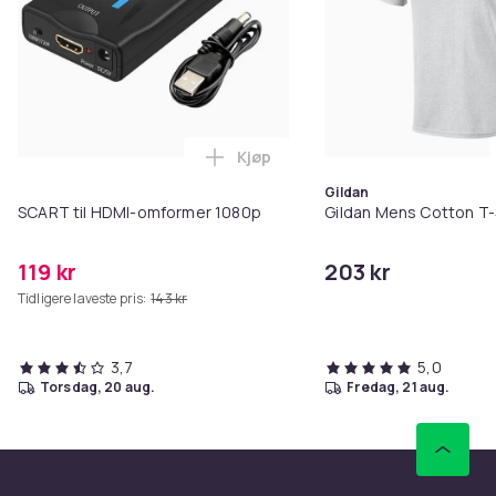
Kjøp
Legg SCART til HDMI-omformer 1
Gildan
SCART til HDMI-omformer 1080p
Gildan Mens Cotton T-
119 kr
203 kr
Tidligere laveste pris:
143 kr
3,7
5,0
torsdag, 20 aug.
fredag, 21 aug.