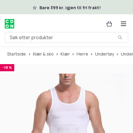
Hopp til hovedinnhold
Bare 399 kr. igjen til fri frakt!
Søk etter produkter
Startside
Klær & sko
Klær
Herre
Undertøy
Unde
-18 %