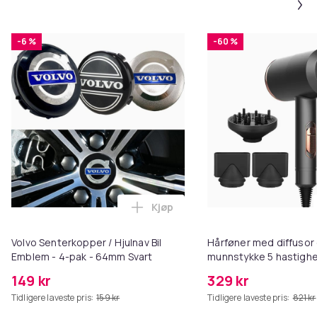
Produktsikkerhetsinformasjon
-6 %
-60 %
Kjøp
Legg Volvo Senterkopper / Hjuln
Volvo Senterkopper / Hjulnav Bil
Hårføner med diffusor
Emblem - 4-pak - 64mm Svart
munnstykke 5 hastighe
149 kr
329 kr
Tidligere laveste pris:
159 kr
Tidligere laveste pris:
821 kr