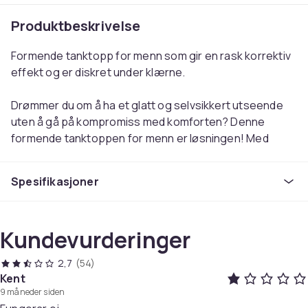
Produktbeskrivelse
Formende tanktopp for menn som gir en rask korrektiv
effekt og er diskret under klærne.
Drømmer du om å ha et glatt og selvsikkert utseende
uten å gå på kompromiss med komforten? Denne
formende tanktoppen for menn er løsningen! Med
brede skulderstropper for komfortabel støtte og en X-
formet strekk i ryggen for holdningskorreksjon,
Spesifikasjoner
kombinerer denne tanktoppen både stil og komfort på
en elegant måte.
Kundevurderinger
Den banebrytende stoffteknologien holder magen på
plass og strammer løs hud, mens brystkomprimeringen
2,7
(54)
glatt skjuler såkalte "mannepupper" og gynekomasti.
Kent
Det svært elastiske, pustende materialet gir en perfekt
9 måneder siden
balanse mellom støtte og bevegelsesfrihet, slik at du