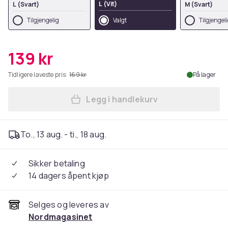
L (Vit)
L (Svart)
M (Svart)
Tilgjengelig
Valgt
Tilgjengel
139 kr
Tidligere laveste pris:
169 kr
På lager
Legg i handlekurv
Legg Formende Tanktopp for 
To., 13 aug. - ti., 18 aug.
Sikker betaling
14 dagers åpent kjøp
Selges og leveres av
Nordmagasinet