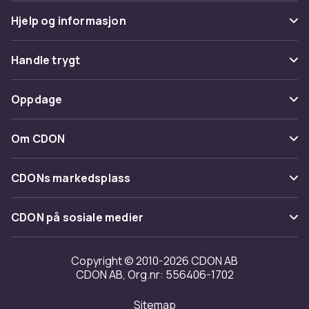
Hjelp og informasjon
Vanlige spørsmål
Handle trygt
Spor pakke
Betaling
Oppdage
Angre & returner her
Levering
Kategorier
Kontakt oss
Om CDON
Vilkår & policy
Varemerker
Om oss
Tilbakekallinger
CDONs markedsplass
Guider
Kundeanmeldelser
Merchant Help Center
CDON på sosiale medier
Jobbe på CDON
Investor relations
Copyright © 2010-2026 CDON AB
CDON AB, Org.nr: 556406-1702
Tilgjengelighet
Sitemap