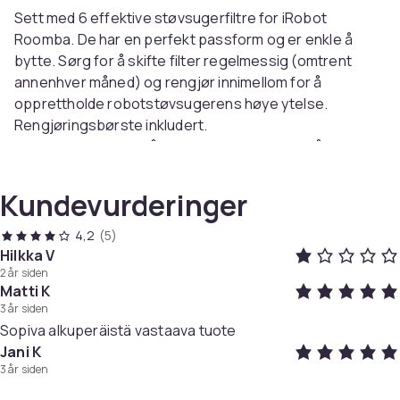
Sett med 6 effektive støvsugerfiltre for iRobot
Roomba. De har en perfekt passform og er enkle å
bytte. Sørg for å skifte filter regelmessig (omtrent
annenhver måned) og rengjør innimellom for å
opprettholde robotstøvsugerens høye ytelse.
Rengjøringsbørste inkludert.
Merk: Av hygieniske årsaker er det ikke mulig å
returnere eller bytte produktet dersom
emballasjen/forseglingen er brutt.
Kundevurderinger
Spesifikasjoner:
4,2
(5)
Farge: Grå/Hvit
Hilkka V
2 år siden
Størrelse: 6,5x5,1x2,1 cm
Matti K
Materialer: ABS, mikrofiber
3 år siden
Kompatibel med: iRobot Roomba i6 / i6+ / i3 / i3+ / i4 /
Sopiva alkuperäistä vastaava tuote
i4+ / i7 / i7+ / i8 / i8+ / j7 / j7+ / E5 / E6
Jani K
OBS:
Reservedelene stammer ikke fra
3 år siden
originalprodusenten!