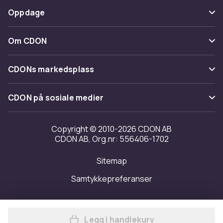
Betaling
Oppdage
Angre & returner her
Levering
Kategorier
Kontakt oss
Om CDON
Vilkår & policy
Varemerker
Om oss
Tilbakekallinger
CDONs markedsplass
Guider
Kundeanmeldelser
Merchant Help Center
CDON på sosiale medier
Jobbe på CDON
Investor relations
Copyright © 2010-2026 CDON AB
CDON AB, Org.nr: 556406-1702
Tilgjengelighet
Sitemap
Samtykkepreferanser
Legg i handlekurv