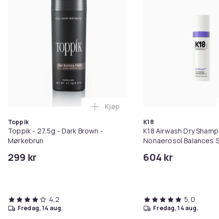
Kjøp
Legg Toppik - 27,5g - Dark Brow
Toppik
K18
Toppik - 27,5g - Dark Brown -
K18 Airwash Dry Sham
Mørkebrun
Nonaerosol Balances S
Controls Excess Oil
299 kr
604 kr
4,2
5,0
fredag, 14 aug.
fredag, 14 aug.