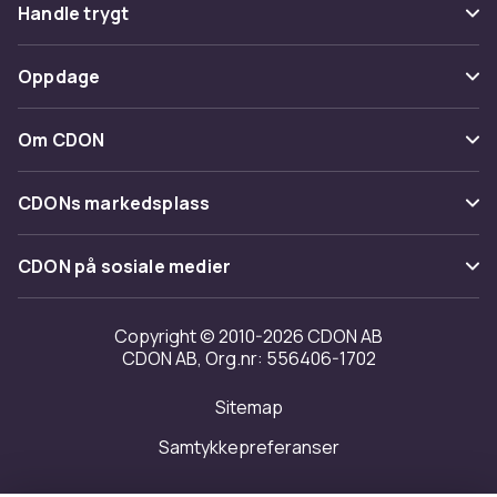
Vanlige spørsmål
Handle trygt
Spor pakke
Betaling
Oppdage
Angre & returner her
Levering
Kategorier
Kontakt oss
Om CDON
Vilkår & policy
Varemerker
Om oss
Tilbakekallinger
CDONs markedsplass
Guider
Kundeanmeldelser
Merchant Help Center
CDON på sosiale medier
Jobbe på CDON
Investor relations
Copyright © 2010-2026 CDON AB
CDON AB, Org.nr: 556406-1702
Tilgjengelighet
Sitemap
Samtykkepreferanser