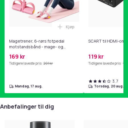
Specifikationer
Materiale: Højkvalitets bøgetræ
Længde: 58 cm
Antal bolde: 20
Kjøp
Legg Magetrener, 6-rørs fotp
Artikkel nr.
Magetrener, 6-rørs fotpedal
SCART til HDMI-omf
2d6f9b59-b3bb-4875-9262-8b450862980b
motstandsbånd - mage- og
kjernetrening, yoga og
169 kr
119 kr
Produktsikkerhetsinformasjon
hjemmegymnastikk Pink
Tidligere laveste pris:
201 kr
Tidligere laveste pris:
143
3,7
mandag, 17 aug.
torsdag, 20 aug.
Anbefalinger til dig