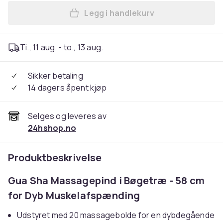
Legg i handlekurv
Legg Ergonomisk Gua Sha M
Ti., 11 aug. - to., 13 aug.
Sikker betaling
14 dagers åpent kjøp
Selges og leveres av
24hshop.no
Produktbeskrivelse
Gua Sha Massagepind i Bøgetræ - 58 cm
for Dyb Muskelafspænding
Udstyret med 20 massagebolde for en dybdegående