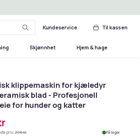
Kundeservice
Til kassen
ning
Skjønnhet
Hjem & hage
isk klippemaskin for kjæledyr
ramisk blad - Profesjonell
eie for hunder og katter
kr
ste pris:
296 kr
På lager