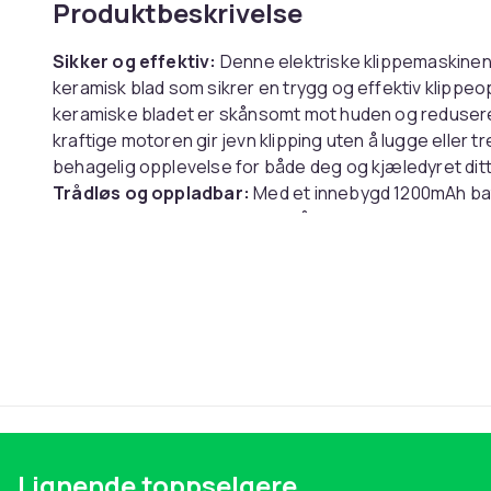
Produktbeskrivelse
Sikker og effektiv:
Denne elektriske klippemaskinen 
keramisk blad som sikrer en trygg og effektiv klippeop
keramiske bladet er skånsomt mot huden og reduserer r
kraftige motoren gir jevn klipping uten å lugge eller tr
behagelig opplevelse for både deg og kjæledyret ditt.
Trådløs og oppladbar:
Med et innebygd 1200mAh bat
opptil 120 minutters brukstid på en full lading. Dette g
kjæledyret ditt uten å være begrenset av ledninger. 
ladekabelen gjør det enkelt å holde maskinen klar til
oppbevaring og transport enklere, slik at du kan ta d
Komplett pelspleiesett:
Dette settet inneholder alt d
profesjonell pelspleie hjemme. I tillegg til klippemask
6mm, 9mm, 12mm) for å justere klippelengden etter 
for å holde bladet rent og i god stand. En detaljert b
bruker maskinen på en trygg og effektiv måte, selv o
Lignende toppselgere
Spesifikasjoner: