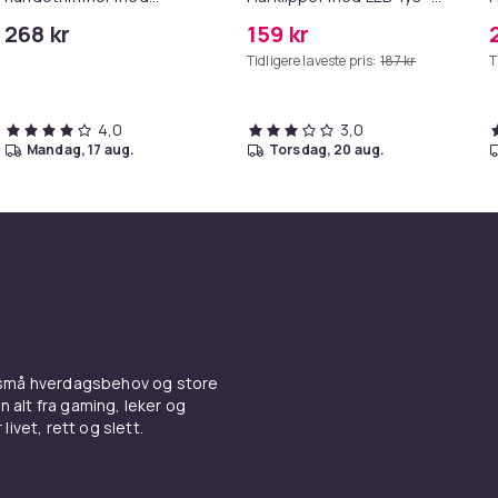
tilbehør, gull / hvit
Trygg og effektiv trimming
K
268 kr
159 kr
for hunder og katter Blue
Tidligere laveste pris:
187 kr
T
4,0
3,0
mandag, 17 aug.
torsdag, 20 aug.
 små hverdagsbehov og store
n alt fra gaming, leker og
livet, rett og slett.