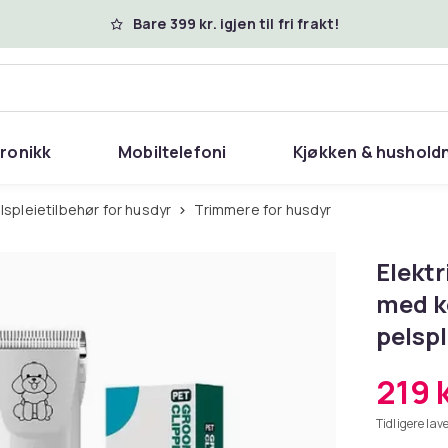
Bare 399 kr. igjen til fri frakt!
tronikk
Mobiltelefoni
Kjøkken & hushold
elspleietilbehør for husdyr
Trimmere for husdyr
Elektr
med ke
pelspl
219 
Tidligere lave