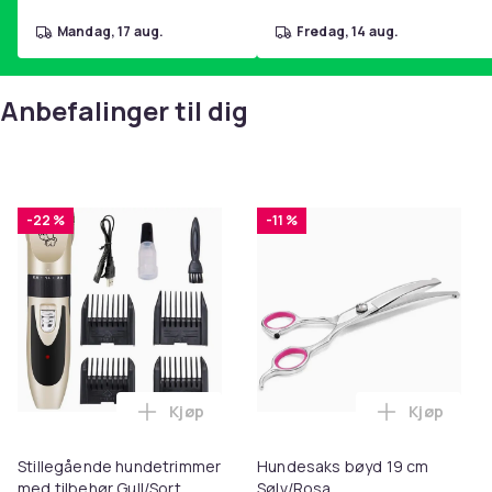
mandag, 17 aug.
fredag, 14 aug.
Anbefalinger til dig
-22 %
-11 %
Kjøp
Kjøp
Legg Stillegående hundetrimmer med til
Legg Hund
Stillegående hundetrimmer
Hundesaks bøyd 19 cm
med tilbehør Gull/Sort
Sølv/Rosa