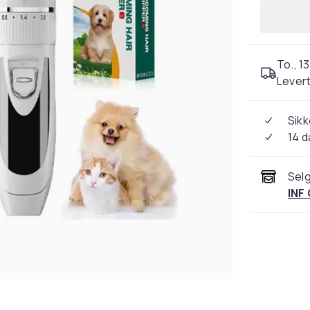
To., 13
Levert
Sikk
14 d
Selg
INF