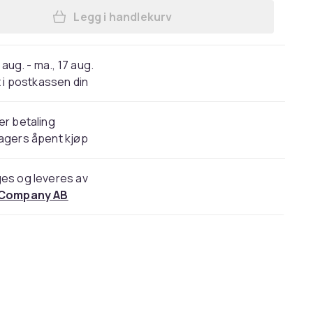
Legg i handlekurv
Legg Elektrisk klippemaskin for kjæ
 aug. - ma., 17 aug.
 i postkassen din
er betaling
agers åpent kjøp
es og leveres av
 Company AB