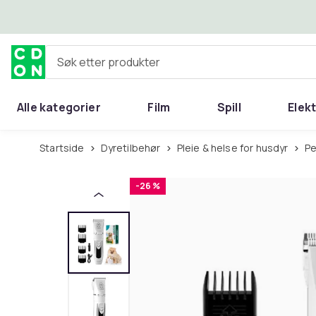
Hopp til hovedinnhold
Søk etter produkter
Alle kategorier
Film
Spill
Elek
Startside
Dyretilbehør
Pleie & helse for husdyr
P
-26 %