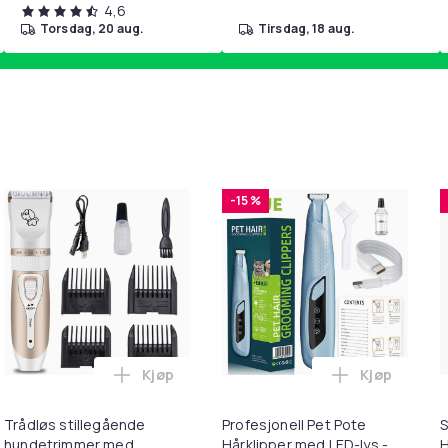
4,6
torsdag, 20 aug.
tirsdag, 18 aug.
-15 %
Kjøp
Kjøp
behør Gull/Sort i handlekurven
esaks bøyd 19 cm Sølv/Rosa i handlekurven
Legg Trådløs stillegående hundetrimmer me
Legg Profesj
Trådløs stillegående
Profesjonell Pet Pote
S
hundetrimmer med
Hårklipper med LED-lys -
H