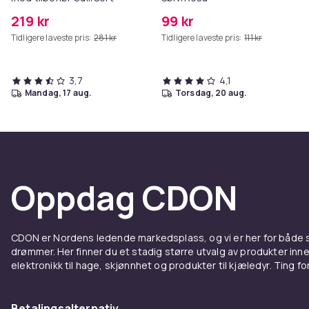
219 kr
99 kr
Tidligere laveste pris:
281 kr
Tidligere laveste pris:
111 kr
3,7
4,1
mandag, 17 aug.
torsdag, 20 aug.
Oppdag CDON
CDON er Nordens ledende markedsplass, og vi er her for både
drømmer. Her finner du et stadig større utvalg av produkter inne
elektronikk til hage, skjønnhet og produkter til kjæledyr. Ting for 
Betalingsalternativ