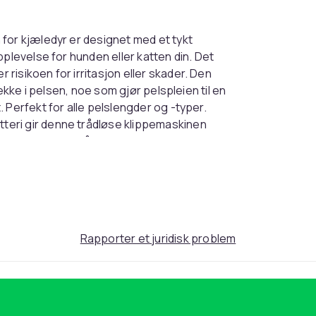
for kjæledyr er designet med et tykt
plevelse for hunden eller katten din. Det
isikoen for irritasjon eller skader. Den
ekke i pelsen, noe som gjør pelspleien til en
 Perfekt for alle pelslengder og -typer.
teri gir denne trådløse klippemaskinen
ir deg friheten til å bevege deg rundt
Lading tar kun 4-5 timer, og den medfølgende
 bruk. Den trådløse designen gjør også
en med deg på reise.
u trenger for å gi kjæledyret ditt en
inen får du fire forskjellige kamfester (3mm,
Rapporter et juridisk problem
behov. En rengjøringsbørste følger også med
ruksanvisning gir deg veiledning om hvordan du
m du er nybegynner.