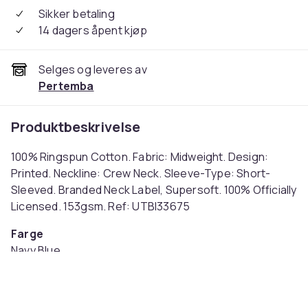
Sikker betaling
14 dagers åpent kjøp
Selges og leveres av
Pertemba
Produktbeskrivelse
100% Ringspun Cotton. Fabric: Midweight. Design:
Printed. Neckline: Crew Neck. Sleeve-Type: Short-
Sleeved. Branded Neck Label, Supersoft. 100% Officially
Licensed. 153gsm. Ref: UTBI33675
Farge
Navy Blue
Størrelse
L (EU)
Artikkel nr.