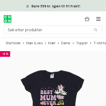
Hopp til hovedinnhold
Bare 399 kr. igjen til fri frakt!
Søk etter produkter
Startside
Klær & sko
Klær
Dame
Topper
T-shirt
-6 %