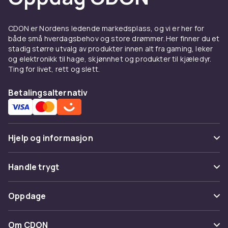
CDON er Nordens ledende markedsplass, og vi er her for
både små hverdagsbehov og store drømmer. Her finner du et
stadig større utvalg av produkter innen alt fra gaming, leker
og elektronikk til hage, skjønnhet og produkter til kjæledyr.
Ting for livet, rett og slett.
Betalingsalternativ
Hjelp og informasjon
Vanlige spørsmål
Handle trygt
Spor pakke
Betaling
Oppdage
Angre & returner her
Levering
Kategorier
Kontakt oss
Om CDON