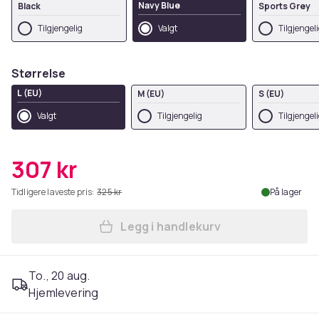
Navy Blue
Black
Sports Grey
Tilgjengelig
Valgt
Tilgjengel
Størrelse
L (EU)
M (EU)
S (EU)
Valgt
Tilgjengelig
Tilgjengel
307 kr
Tidligere laveste pris:
325 kr
På lager
Legg i handlekurv
Legg Disney Womens/Ladies
To., 20 aug.
Hjemlevering