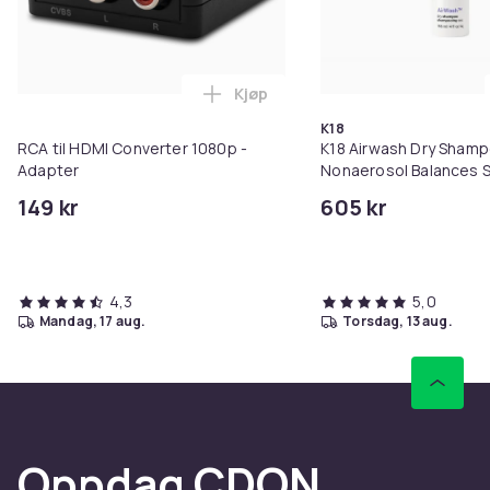
Kjøp
Legg RCA til HDMI Converter 108
K18
RCA til HDMI Converter 1080p -
K18 Airwash Dry Sham
Adapter
Nonaerosol Balances S
Controls Excess Oil
149 kr
605 kr
4,3
5,0
mandag, 17 aug.
torsdag, 13 aug.
Oppdag CDON