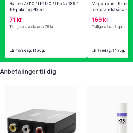
Batteri AG10 / LR1130 / LR54 / 189 /
Magetrener, 6-rørs 
10-pakning PKcell
motstandsbånd - m
kjernetrening, yoga
71 kr
169 kr
hjemmegymnastikk P
Tidligere laveste pris:
76 kr
Tidligere laveste pris:
201
torsdag, 13 aug.
fredag, 14 aug.
Anbefalinger til dig