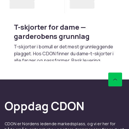
T-skjorter for dame —
garderobens grunnlag
T-skjorter i bomull er det mest grunnleggende
plagget. Hos CDON finner du dame-t-skjorter i
alle farger og passformer. Rask levering.
Passformer og stiler
Regular fit gir avslappet passform. Slim fit
sitter tettere. Oversized gir streetwear-look.
V-hals gir oppkledd inntrykk.
Oppdag CDON
Materiale
Bomull gir mykhet og pusteevne. Økologisk
CDON er Nordens ledende markedsplass, og vi er her for
bomull er bærekraftig. Bomull-elastan gir