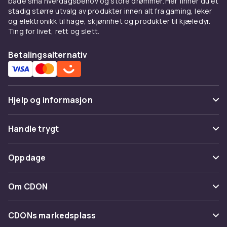
både små hverdagsbehov og store drømmer. Her finner du et
stretch.
stadig større utvalg av produkter innen alt fra gaming, leker
og elektronikk til hage, skjønnhet og produkter til kjæledyr.
Kombiner med
Ting for livet, rett og slett.
Under en
blazer
for smart casual. Med
jeans
Betalingsalternativ
og
skjørt
.
Kjøp på CDON
Hjelp og informasjon
Utforsk
topper
og
dameklær
. Trygt kjøp.
Vanlige spørsmål
Handle trygt
Spor pakke
Betaling
Oppdage
Angre & returner her
Levering
Kategorier
Kontakt oss
Om CDON
Vilkår & policy
Varemerker
Om oss
Tilbakekallinger
CDONs markedsplass
Guider