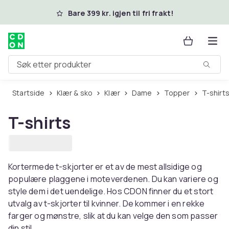
Hopp til hovedinnhold
Bare 399 kr. igjen til fri frakt!
Søk etter produkter
Startside
Klær & sko
Klær
Dame
Topper
T-shirt
T-shirts
Kortermede t-skjorter er et av de mest allsidige og
populære plaggene i moteverdenen. Du kan variere og
style dem i det uendelige. Hos CDON finner du et stort
utvalg av t-skjorter til kvinner. De kommer i en rekke
farger og mønstre, slik at du kan velge den som passer
din stil.