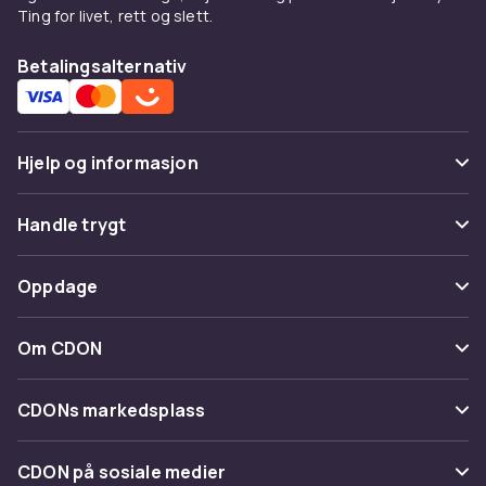
Ting for livet, rett og slett.
Betalingsalternativ
Hjelp og informasjon
Vanlige spørsmål
Handle trygt
Spor pakke
Betaling
Oppdage
Angre & returner her
Levering
Kategorier
Kontakt oss
Om CDON
Vilkår & policy
Varemerker
Om oss
Tilbakekallinger
CDONs markedsplass
Guider
Kundeanmeldelser
Merchant Help Center
CDON på sosiale medier