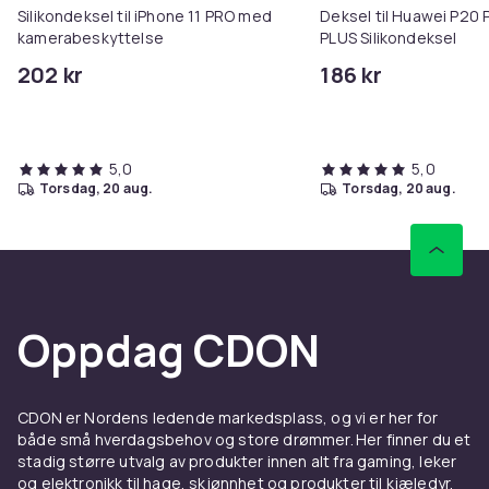
Silikondeksel til iPhone 11 PRO med
Deksel til Huawei P20 
39ac0034-ad3b-4750-a94b-aebf6cd5245b
kamerabeskyttelse
PLUS Silikondeksel
Produktsikkerhetsinformasjon
202 kr
186 kr
5,0
5,0
torsdag, 20 aug.
torsdag, 20 aug.
Oppdag CDON
CDON er Nordens ledende markedsplass, og vi er her for
både små hverdagsbehov og store drømmer. Her finner du et
stadig større utvalg av produkter innen alt fra gaming, leker
og elektronikk til hage, skjønnhet og produkter til kjæledyr.