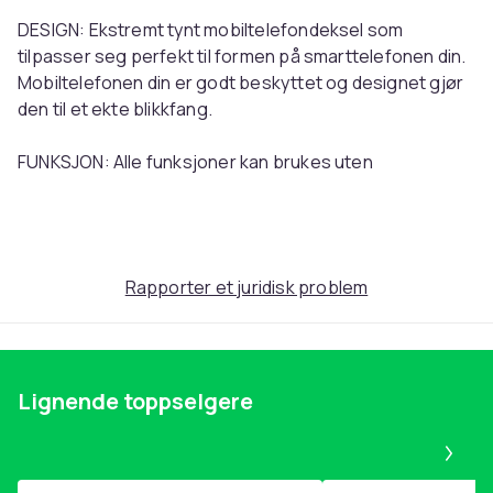
DESIGN: Ekstremt tynt mobiltelefondeksel som
tilpasser seg perfekt til formen på smarttelefonen din.
Mobiltelefonen din er godt beskyttet og designet gjør
den til et ekte blikkfang.
FUNKSJON: Alle funksjoner kan brukes uten
begrensninger, knapper og knotter er lett tilgjengelige
og alle porter er fritt tilgjengelige. Selv om denne saken
er tynn, lett og myk, gir den veldig god beskyttelse mot
støt.
Rapporter et juridisk problem
KVALITET: Kun materialer av høy kvalitet ble brukt i
behandlingen av dette etuiet for å gjøre
mobiltelefondekselet så robust og slitesterk som
Lignende toppselgere
mulig.
Pa
BESKYTTELSE: Mobiltelefondekselet gir utmerket
beskyttelse som vikler seg rundt mobiltelefonen i