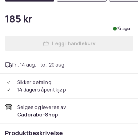
185 kr
På lager
Legg i handlekurv
Legg Deksel til iPhone 11 P
Fr., 14 aug. - to., 20 aug.
Sikker betaling
14 dagers åpent kjøp
Selges og leveres av
Cadorabo-Shop
Produktbeskrivelse