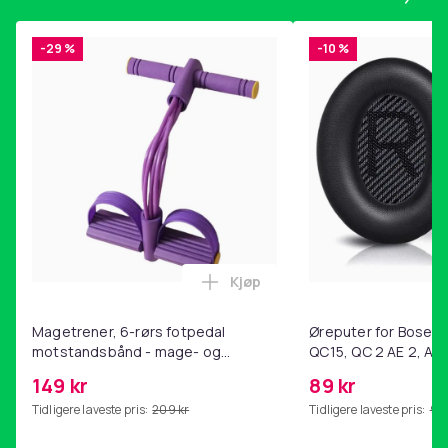
-29 %
-10 %
Kjøp
Legg Magetrener, 6-rørs fotp
Magetrener, 6-rørs fotpedal
Øreputer for Bose QC
motstandsbånd - mage- og
QC15, QC 2 AE 2, AE 
kjernetrening, yoga og
SoundTrue, SoundLin
149 kr
89 kr
hjemmegymnastikk Purple
Tidligere laveste pris:
209 kr
Tidligere laveste pris:
99 