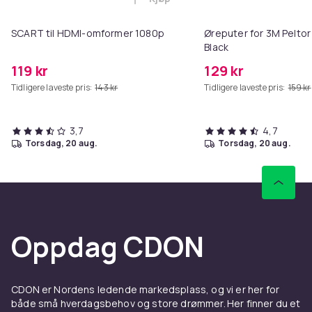
Legg SCART til HDMI-omformer 1
SCART til HDMI-omformer 1080p
Øreputer for 3M Peltor
Black
119 kr
129 kr
Tidligere laveste pris:
143 kr
Tidligere laveste pris:
159 kr
3,7
4,7
torsdag, 20 aug.
torsdag, 20 aug.
Oppdag CDON
CDON er Nordens ledende markedsplass, og vi er her for
både små hverdagsbehov og store drømmer. Her finner du et