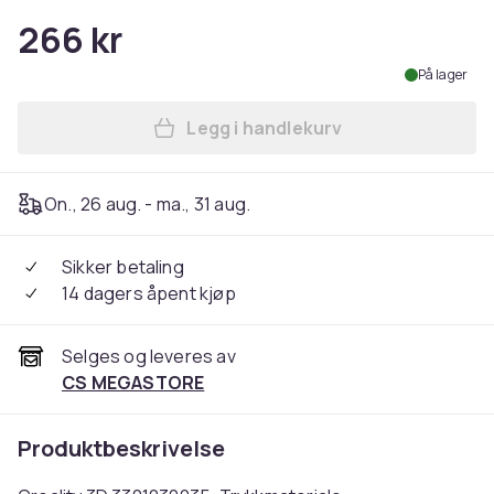
266 kr
På lager
Legg i handlekurv
Legg Creality 3D 3301030035.
On., 26 aug. - ma., 31 aug.
Sikker betaling
14 dagers åpent kjøp
Selges og leveres av
CS MEGASTORE
Produktbeskrivelse