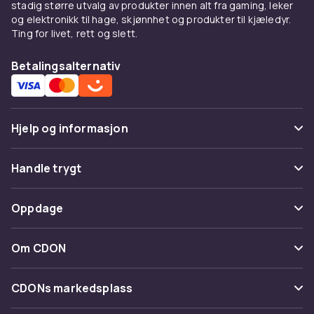
stadig større utvalg av produkter innen alt fra gaming, leker
og elektronikk til hage, skjønnhet og produkter til kjæledyr.
Ting for livet, rett og slett.
Betalingsalternativ
Hjelp og informasjon
Vanlige spørsmål
Handle trygt
Spor pakke
Betaling
Oppdage
Angre & returner her
Levering
Kategorier
Kontakt oss
Om CDON
Vilkår & policy
Varemerker
Om oss
Tilbakekallinger
CDONs markedsplass
Guider
Kundeanmeldelser