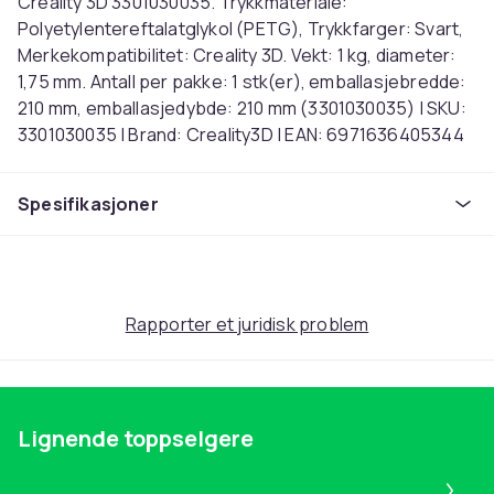
Creality 3D 3301030035. Trykkmateriale:
Polyetylentereftalatglykol (PETG), Trykkfarger: Svart,
Merkekompatibilitet: Creality 3D. Vekt: 1 kg, diameter:
1,75 mm. Antall per pakke: 1 stk(er), emballasjebredde:
210 mm, emballasjedybde: 210 mm (3301030035) | SKU:
3301030035 | Brand: Creality3D | EAN: 6971636405344
Vekt
Spesifikasjoner
1
Artikkel nr.
9ff44cf2-9fea-5250-be87-43a20bd30f8f
Produktsikkerhetsinformasjon
Rapporter et juridisk problem
Lignende toppselgere
Pa