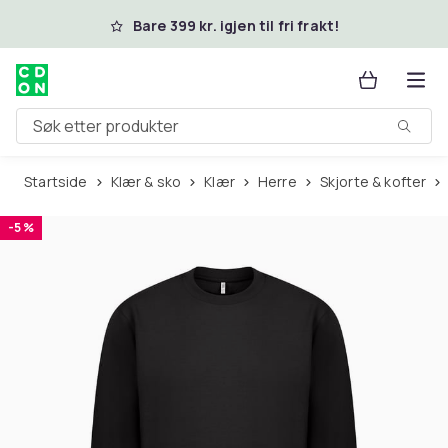
Hopp til hovedinnhold
Bare 399 kr. igjen til fri frakt!
Søk etter produkter
Startside
Klær & sko
Klær
Herre
Skjorte & kofter
-5 %