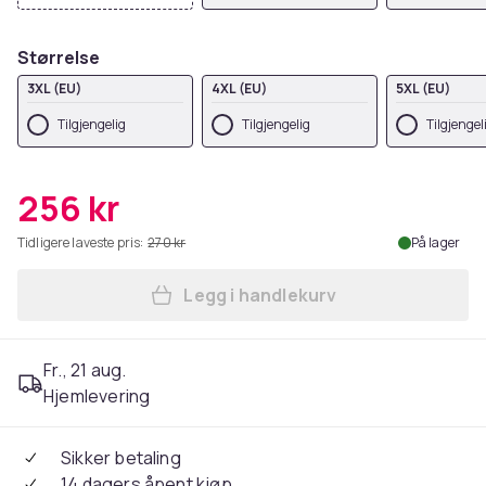
Størrelse
3XL (EU)
4XL (EU)
5XL (EU)
Tilgjengelig
Tilgjengelig
Tilgjengel
256 kr
Tidligere laveste pris:
270 kr
På lager
Legg i handlekurv
Legg Casual Classics Mens 
Fr., 21 aug.
Hjemlevering
Sikker betaling
14 dagers åpent kjøp