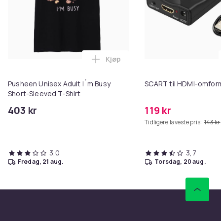
Kjøp
Legg Pusheen Unisex Adult I´m B
Pusheen Unisex Adult I´m Busy
SCART til HDMI-omfor
Short-Sleeved T-Shirt
403 kr
119 kr
Tidligere laveste pris:
143 kr
3,0
3,7
fredag, 21 aug.
torsdag, 20 aug.