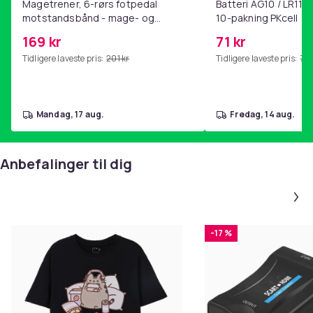
Magetrener, 6-rørs fotpedal
Batteri AG10 / LR1130
motstandsbånd - mage- og
10-pakning PKcell
kjernetrening, yoga og
169 kr
71 kr
hjemmegymnastikk Pink
Tidligere laveste pris:
201 kr
Tidligere laveste pris:
76 
mandag, 17 aug.
fredag, 14 aug.
Anbefalinger til dig
-17 %