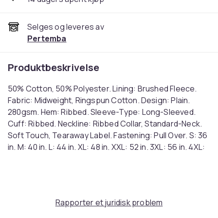
Selges og leveres av
Pertemba
Produktbeskrivelse
50% Cotton, 50% Polyester. Lining: Brushed Fleece.
Fabric: Midweight, Ringspun Cotton. Design: Plain.
280gsm. Hem: Ribbed. Sleeve-Type: Long-Sleeved.
Cuff: Ribbed. Neckline: Ribbed Collar, Standard-Neck.
Soft Touch, Tearaway Label. Fastening: Pull Over. S: 36
in. M: 40 in. L: 44 in. XL: 48 in. XXL: 52 in. 3XL: 56 in. 4XL:
60 in. 5XL: 64 in. Ref: UTAB519
Farge
Black
Rapporter et juridisk problem
Størrelse
L (EU)