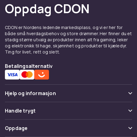
Oppdag CDON
CDON er Nordens ledende markedsplass, og vi er her for
både små hverdagsbehov og store drømmer. Her finner du et
stadig større utvalg av produkter innen alt fra gaming, leker
og elektronikk til hage, skjønnhet og produkter til kjæledyr.
Ting for livet, rett og slett.
Betalingsalternativ
Hjelp og informasjon
Vanlige spørsmål
Handle trygt
Spor pakke
Betaling
Oppdage
Angre & returner her