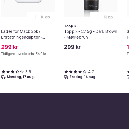
Kjøp
Kjøp
. i handlekurven
irwash Dry Shampoo Nonaerosol Balances Scalp & Controls Exc
Legg Lader for Macbook / Erstatningsadap
Legg Toppik
Toppik
Lader for Macbook /
Toppik - 27,5g - Dark Brown
S
Erstatningsadapter -
- Mørkebrun
MagSafe Gen 2 - 45W
299 kr
299 kr
Tidligere laveste pris:
349 kr
T
3,5
4,2
mandag, 17 aug.
fredag, 14 aug.