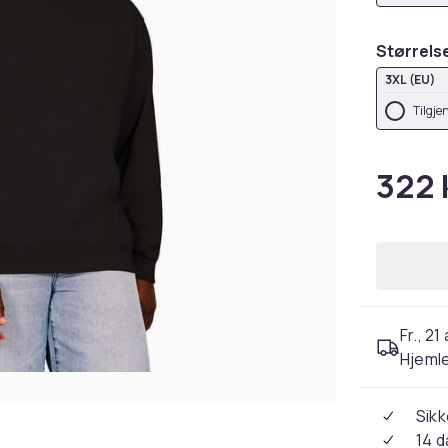
Størrels
3XL (EU)
Tilgje
322 
Fr., 21
Hjeml
Sikk
14 d