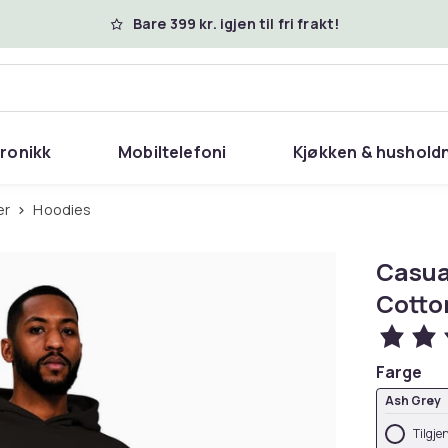
Bare 399 kr. igjen til fri frakt!
tronikk
Mobiltelefoni
Kjøkken & hushold
er
Hoodies
Casua
Cotto
Farge
Ash Grey
Tilgje