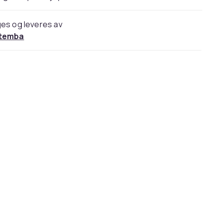
es og leveres av
temba