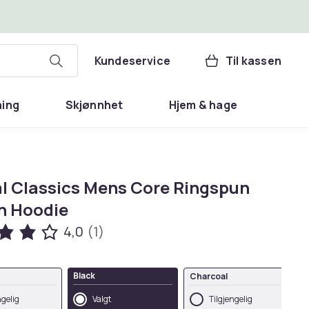
Kundeservice
Til kassen
ning
Skjønnhet
Hjem & hage
l Classics Mens Core Ringspun
n Hoodie
4,0
(1)
Black
Charcoal
ngelig
Valgt
Tilgjengelig