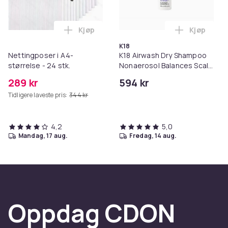
Kjøp
Kjøp
Legg Nettingposer i A4-størrelse - 24 stk
Legg K18 A
K18
Nettingposer i A4-
K18 Airwash Dry Shampoo
størrelse - 24 stk.
Nonaerosol Balances Scalp
& Controls Excess Oil
289 kr
594 kr
Tidligere laveste pris:
344 kr
4,2
5,0
mandag, 17 aug.
fredag, 14 aug.
Oppdag CDON