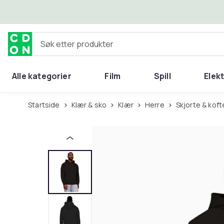
Hopp til hovedinnhold
Søk etter produkter
Alle kategorier
Film
Spill
Elek
Startside
Klær & sko
Klær
Herre
Skjorte & koft