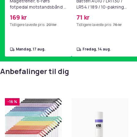
Magetrener, 6-rørs
Batteri AG10 / LR1130 /
fotpedal motstandsbånd -
LR54 / 189 / 10-pakning
mage- og kjernetrening,
PKcell
169 kr
71 kr
yoga og
Tidligere laveste pris:
201 kr
Tidligere laveste pris:
76 kr
hjemmegymnastikk Pink
mandag, 17 aug.
fredag, 14 aug.
Anbefalinger til dig
-16 %