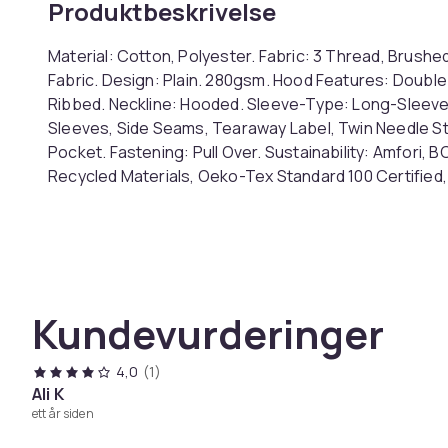
Produktbeskrivelse
Material: Cotton, Polyester. Fabric: 3 Thread, Brushe
Fabric. Design: Plain. 280gsm. Hood Features: Double
Ribbed. Neckline: Hooded. Sleeve-Type: Long-Sleeved.
Sleeves, Side Seams, Tearaway Label, Twin Needle Sti
Pocket. Fastening: Pull Over. Sustainability: Amfori, 
Recycled Materials, Oeko-Tex Standard 100 Certified, S
40 in. L: 44 in. L, L: 44 in, 44 in. XL: 48 in. XXL: 56 in. 
Farge
Størrelse
Artikkel nr.
Kundevurderinger
Produktsikkerhetsinformasjon
4,0
(1)
Ali K
ett år siden