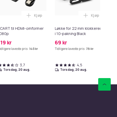
Kjøp
Kjøp
ess Oil i handlekurven
ter - MagSafe Gen 2 - 45W i handlekurven
 - 27,5g - Dark Brown - Mørkebrun i handlekurven
Legg SCART til HDMI-omformer 1080p i han
Legg Løkke fo
CART til HDMI-omformer
Løkke for 22 mm klokkerem
HD
1080p
i 10-pakning Black
me
119 kr
69 kr
99
idligere laveste pris:
143 kr
Tidligere laveste pris:
78 kr
Tid
3,7
4,5
torsdag, 20 aug.
torsdag, 20 aug.