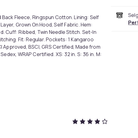
Selg
d Back Fleece, Ringspun Cotton. Lining: Self
Per
 Layer, Grown On Hood, Self Fabric. Hem:
 Cuff: Ribbed, Twin Needle Stitch. Set-In
tching. Fit: Regular. Pockets: 1 Kangaroo
BCI Approved, BSCI, GRS Certified, Made from
edex, WRAP Certified. XS: 32 in. S: 36 in. M:
3XL: 54 in. 4XL: 60 in. 5XL: 64 in. Ref: UTAB571
Black
XS (EU)
01a832d9-91b9-4917-9018-a3487d151b9d