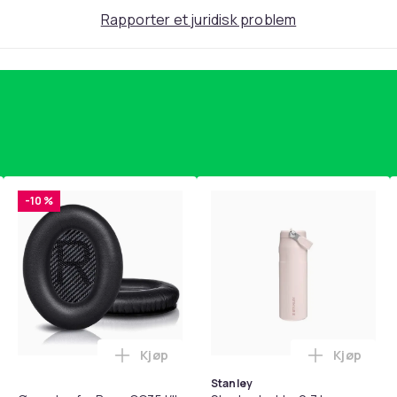
Rapporter et juridisk problem
-10 %
Kjøp
Kjøp
standsbånd - mage- og kjernetrening, yoga og hjemmegymnast
teri AG10 / LR1130 / LR54 / 189 / 10-pakning PKcell i handlekur
Legg Øreputer for Bose QC35 I/II, QC25, 
Legg Stanl
Stanley