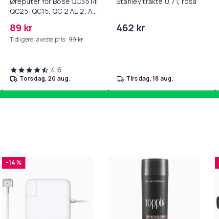
Øreputer for Bose QC35 I/II,
Stanley trakte 0,7 l, rosa
QC25, QC15, QC 2 AE 2, AE
2i, AE 2w, SoundTrue,
89 kr
462 kr
SoundLink Black
Tidligere laveste pris:
99 kr
4,6
torsdag, 20 aug.
tirsdag, 18 aug.
-14 %