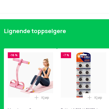
Lignende toppselgere
-16 %
-7 %
Kjøp
Kjøp
Legg Magetrener, 6-rørs fotpedal mot
Legg Bat