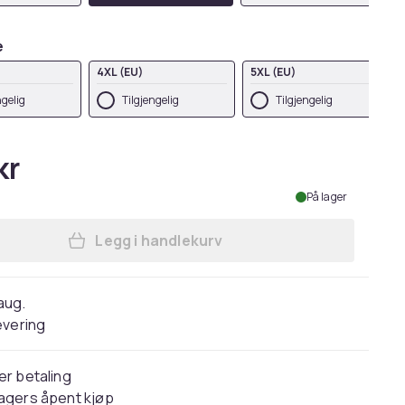
e
4XL (EU)
5XL (EU)
ngelig
Tilgjengelig
Tilgjengelig
kr
På lager
Legg i handlekurv
Legg Casual Classics Mens Core Ri
 aug.
evering
er betaling
agers åpent kjøp