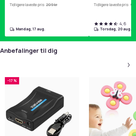
Tidligere laveste pris:
209 kr
Tidligere laveste pris:
99 
4,6
mandag, 17 aug.
torsdag, 20 aug.
Anbefalinger til dig
-17 %