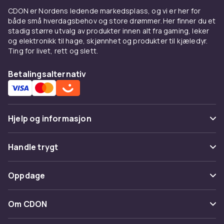
CDON er Nordens ledende markedsplass, og vi er her for
både små hverdagsbehov og store drømmer. Her finner du et
stadig større utvalg av produkter innen alt fra gaming, leker
og elektronikk til hage, skjønnhet og produkter til kjæledyr.
Ting for livet, rett og slett.
Betalingsalternativ
Hjelp og informasjon
Vanlige spørsmål
Handle trygt
Spor pakke
Betaling
Oppdage
Angre & returner her
Levering
Kategorier
Kontakt oss
Om CDON
Vilkår & policy
Varemerker