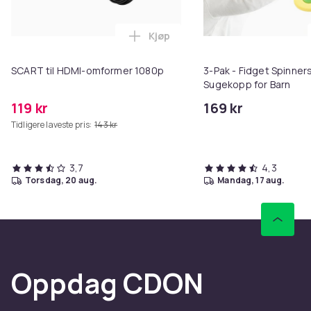
Kjøp
Legg SCART til HDMI-omformer 1
SCART til HDMI-omformer 1080p
3-Pak - Fidget Spinne
Sugekopp for Barn
119 kr
169 kr
Tidligere laveste pris:
143 kr
3,7
4,3
torsdag, 20 aug.
mandag, 17 aug.
Oppdag CDON