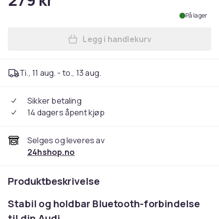
279 kr
På lager
Legg i handlekurv
Legg Bluetooth-adapter til A
Ti., 11 aug. - to., 13 aug.
Sikker betaling
14 dagers åpent kjøp
Selges og leveres av
24hshop.no
Produktbeskrivelse
Stabil og holdbar Bluetooth-forbindelse
til din Audi