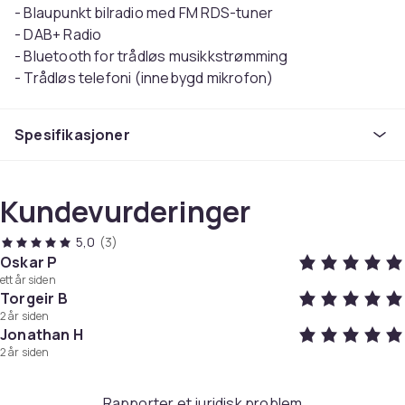
- Blaupunkt bilradio med FM RDS-tuner
- DAB+ Radio
- Bluetooth for trådløs musikkstrømming
- Trådløs telefoni (innebygd mikrofon)
- USB-, Aux- og SD-kortinngang.
- 4 x 50 Watt forsterker
Spesifikasjoner
- Lydinnstillinger: Rock, Pop, Classic
- X-Bass funksjon
- Separat underutgang.
Kundevurderinger
- Skjermfarge: RGB
- Menyspråk: Engelsk.
5,0
(3)
- Med standard ISO-kontakter.
Oskar P
- DAB-antenne og mikrofon inkludert
ett år siden
Torgeir B
Farge
2 år siden
Svart
Jonathan H
2 år siden
Vekt
0.85
Artikkel nr.
Rapporter et juridisk problem