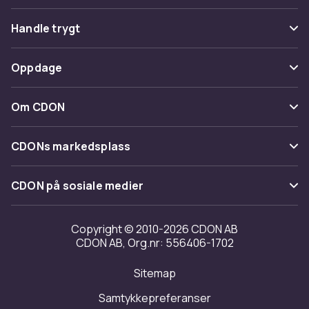
Vanlige spørsmål
Handle trygt
Spor pakke
Betaling
Oppdage
Angre & returner her
Levering
Kategorier
Kontakt oss
Om CDON
Vilkår & policy
Varemerker
Om oss
Tilbakekallinger
CDONs markedsplass
Guider
Kundeanmeldelser
Merchant Help Center
CDON på sosiale medier
Jobbe på CDON
Investor relations
Copyright © 2010-2026 CDON AB
CDON AB, Org.nr: 556406-1702
Tilgjengelighet
Sitemap
Samtykkepreferanser