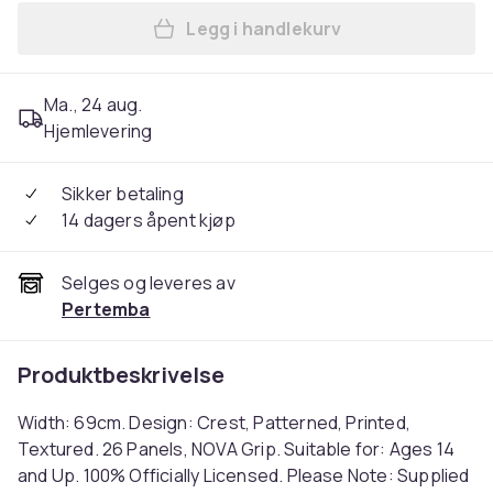
Legg i handlekurv
Legg Arsenal FC Nova Premi
Ma., 24 aug.
Hjemlevering
Sikker betaling
14 dagers åpent kjøp
Selges og leveres av
Pertemba
Produktbeskrivelse
Width: 69cm. Design: Crest, Patterned, Printed,
Textured. 26 Panels, NOVA Grip. Suitable for: Ages 14
and Up. 100% Officially Licensed. Please Note: Supplied