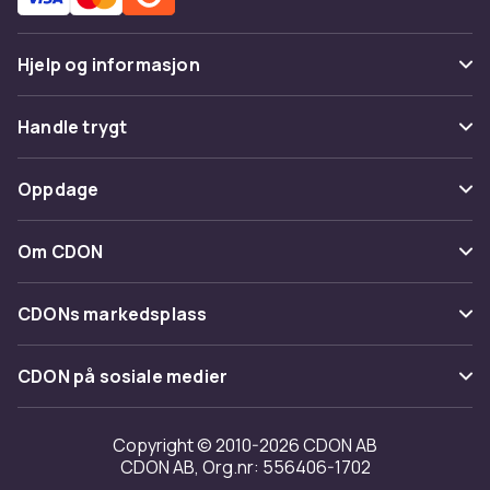
Hjelp og informasjon
Vanlige spørsmål
Handle trygt
Spor pakke
Betaling
Oppdage
Angre & returner her
Levering
Kategorier
Kontakt oss
Om CDON
Vilkår & policy
Varemerker
Om oss
Tilbakekallinger
CDONs markedsplass
Guider
Kundeanmeldelser
Merchant Help Center
CDON på sosiale medier
Jobbe på CDON
Investor relations
Copyright © 2010-2026 CDON AB
CDON AB, Org.nr: 556406-1702
Tilgjengelighet