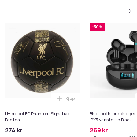
-30 %
Kjøp
Legg Liverpool FC Phantom Sign
Liverpool FC Phantom Signature
Bluetooth-øreplugger,
Football
IPX5 vanntette Black
274 kr
269 kr