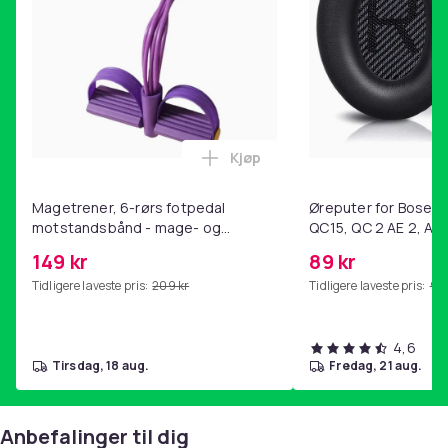
Kjøp
Legg Magetrener, 6-rørs fotp
Magetrener, 6-rørs fotpedal
Øreputer for Bose QC
motstandsbånd - mage- og
QC15, QC 2 AE 2, AE 
kjernetrening, yoga og
SoundTrue, SoundLin
149 kr
89 kr
hjemmegymnastikk Purple
Tidligere laveste pris:
209 kr
Tidligere laveste pris:
99 
4,6
tirsdag, 18 aug.
fredag, 21 aug.
Anbefalinger til dig