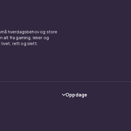
41e78253-148f-4107-abee-fe92aa40be81
 små hverdagsbehov og store
n alt fra gaming, leker og
livet, rett og slett.
Oppdage
Kategorier
Varemerker
y
Guider