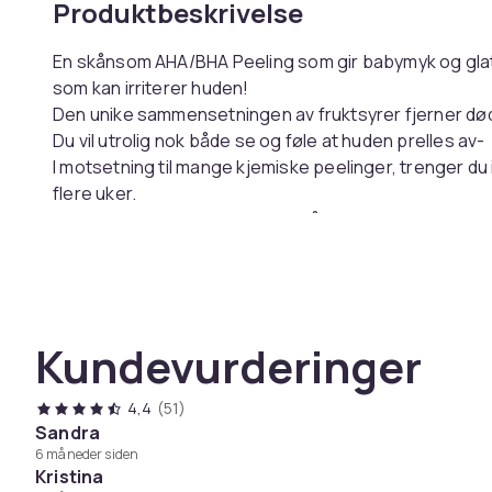
Produktbeskrivelse
En skånsom AHA/BHA Peeling som gir babymyk og glat
som kan irriterer huden!
Den unike sammensetningen av fruktsyrer fjerner død
Du vil utrolig nok både se og føle at huden prelles a
I motsetning til mange kjemiske peelinger, trenger du 
flere uker.
Denne peelingen gjør jobben på 30 sekunder, uten noe
Perfekt for sensitiv hud.
Studier viser reduksjon av: Linjer, pigmentflekker, ak
Tips: Svært effektiv mot nupper på underarmene (Kera
Kundevurderinger
Vegansk, ikke testet på dyr og laget av resirkulert
Dermatologisk testet og Uparfymert
4,4
(51)
VITENSKAP:
Sandra
6 måneder siden
Kristina
AHA/BHA:
Mandelsyre, Salisylsyre, Sitronsyre, Eplesy