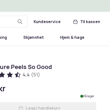
Kundeservice
Til kassen
ning
Skjønnhet
Hjem & hage
ure Peels So Good
4,4
(51)
kr
På lager
Legg i handlekurv