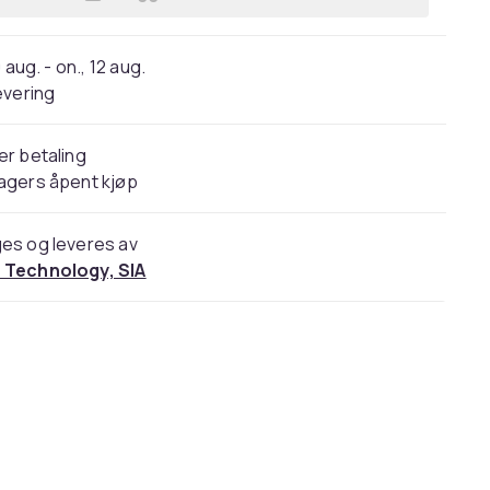
Legg ame pure Peels So Good i han
 aug. - on., 12 aug.
evering
er betaling
agers åpent kjøp
es og leveres av
 Technology, SIA