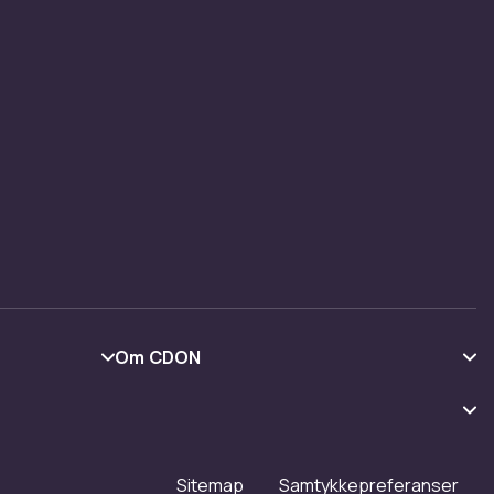
Om CDON
Om oss
Kundeanmeldelser
Jobbe på CDON
Sitemap
Samtykkepreferanser