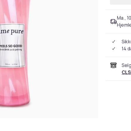
Ma., 10
Hjeml
Sikk
14 d
Selg
CLS