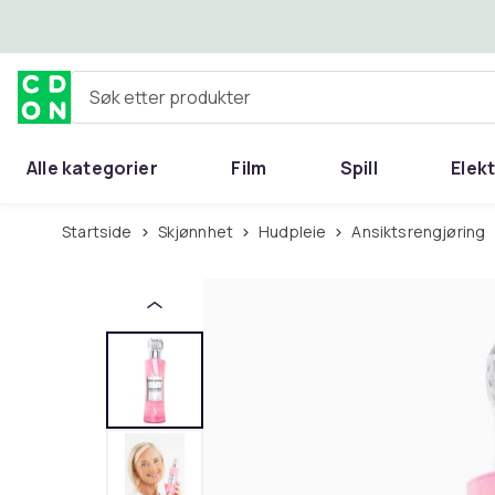
Hopp til hovedinnhold
Søk etter produkter
Alle kategorier
Film
Spill
Elek
Startside
Skjønnhet
Hudpleie
Ansiktsrengjøring