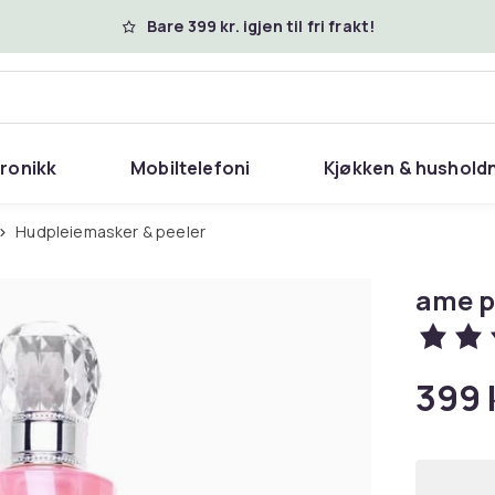
Bare 399 kr. igjen til fri frakt!
tronikk
Mobiltelefoni
Kjøkken & hushold
Hudpleiemasker & peeler
ame p
399 