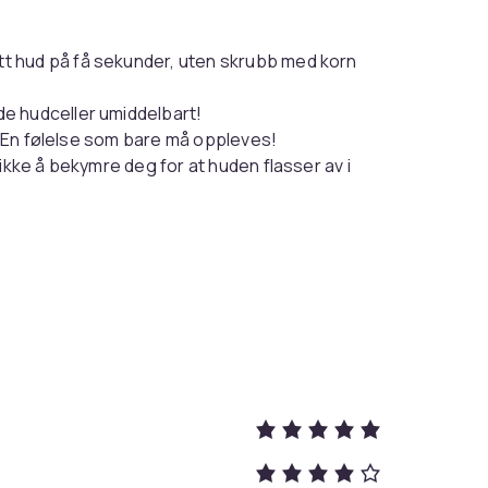
t hud på få sekunder, uten skrubb med korn
e hudceller umiddelbart!
v- En følelse som bare må oppleves!
ikke å bekymre deg for at huden flasser av i
 “nedetid” og flassing etter bruk!
ne og store porer, ved regelmessig bruk.
tosis pilaris)
 glass
re, Ascorbic Acid (Vitamin C), og Vinsyre.