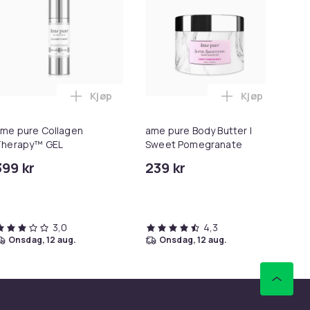
Kjøp
Kjøp
m - Selvbruningsmist i handlekurven
g S21 lommebokveske svart i handlekurven
Legg ame pure Collagen Therapy™ GEL i ha
Legg ame pur
me pure Collagen
ame pure Body Butter |
am
Therapy™ GEL
Sweet Pomegranate
Cr
399 kr
239 kr
49
3,0
4,3
onsdag, 12 aug.
onsdag, 12 aug.