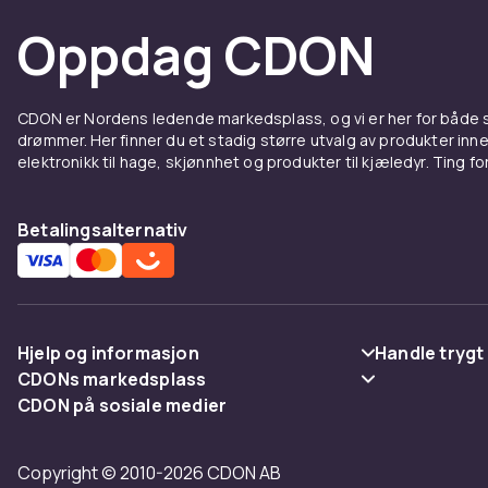
Artikkel nr.
Oppdag CDON
Produktsikkerhetsinformasjon
CDON er Nordens ledende markedsplass, og vi er her for både
drømmer. Her finner du et stadig større utvalg av produkter inne
elektronikk til hage, skjønnhet og produkter til kjæledyr. Ting for 
Betalingsalternativ
Hjelp og informasjon
Handle trygt
CDONs markedsplass
Vanlige spørsmål
Betaling
CDON på sosiale medier
Merchant Help Center
Spor pakke
Levering
Copyright © 2010-2026 CDON AB
Angre & returner her
Vilkår & polic