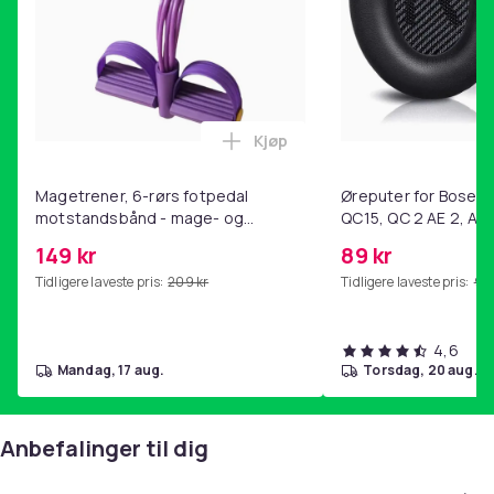
Kjøp
Legg Magetrener, 6-rørs fotp
Magetrener, 6-rørs fotpedal
Øreputer for Bose QC
motstandsbånd - mage- og
QC15, QC 2 AE 2, AE 
kjernetrening, yoga og
SoundTrue, SoundLin
149 kr
89 kr
hjemmegymnastikk Purple
Tidligere laveste pris:
209 kr
Tidligere laveste pris:
99 
4,6
mandag, 17 aug.
torsdag, 20 aug.
Anbefalinger til dig