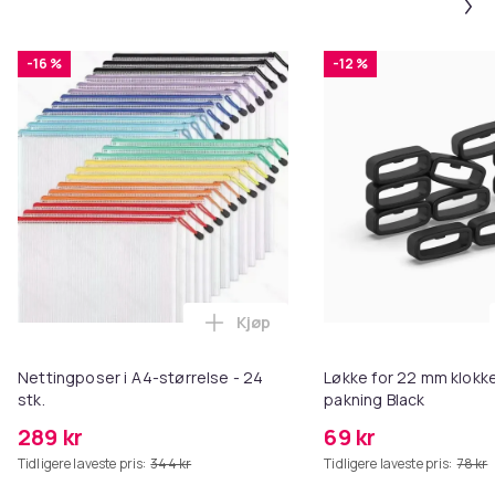
-16 %
-12 %
Kjøp
Legg Nettingposer i A4-størrelse
Nettingposer i A4-størrelse - 24
Løkke for 22 mm klokke
stk.
pakning Black
289 kr
69 kr
Tidligere laveste pris:
344 kr
Tidligere laveste pris:
78 kr