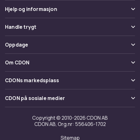
Hjelp og informasjon
Vanlige spørsmål
Handle trygt
Spor pakke
Betaling
Oppdage
Angre & returner her
Levering
Kategorier
Kontakt oss
Om CDON
Vilkår & policy
Varemerker
Om oss
Tilbakekallinger
CDONs markedsplass
Guider
Kundeanmeldelser
Merchant Help Center
CDON på sosiale medier
Jobbe på CDON
Investor relations
Copyright © 2010-2026 CDON AB
CDON AB, Org.nr: 556406-1702
Tilgjengelighet
Sitemap