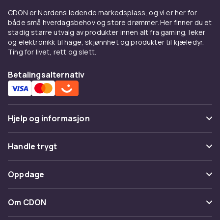
CDON er Nordens ledende markedsplass, og vi er her for
både små hverdagsbehov og store drømmer. Her finner du et
stadig større utvalg av produkter innen alt fra gaming, leker
og elektronikk til hage, skjønnhet og produkter til kjæledyr.
Ting for livet, rett og slett.
Betalingsalternativ
Hjelp og informasjon
Vanlige spørsmål
Handle trygt
Spor pakke
Betaling
Oppdage
Angre & returner her
Levering
Kategorier
Kontakt oss
Om CDON
Vilkår & policy
Varemerker