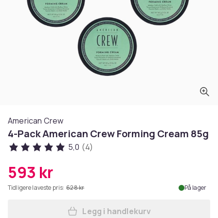
American Crew
4-Pack American Crew Forming Cream 85g
5,0
(4)
593 kr
Tidligere laveste pris:
628 kr
På lager
Legg i handlekurv
Legg 4-Pack American Crew