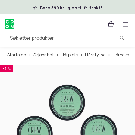
Hopp til hovedinnhold
Bare 399 kr. igjen til fri frakt!
Søk etter produkter
Startside
Skjønnhet
Hårpleie
Hårstyling
Hårvoks
-6 %