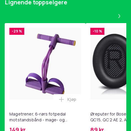
Lignende toppselgere
Pa
-29 %
-10 %
Kjøp
Legg Magetrener, 6-rørs fotp
Magetrener, 6-rørs fotpedal
Øreputer for Bose QC
motstandsbånd - mage- og
QC15, QC 2 AE 2, AE 
kjernetrening, yoga og
SoundTrue, SoundLin
149 kr
89 kr