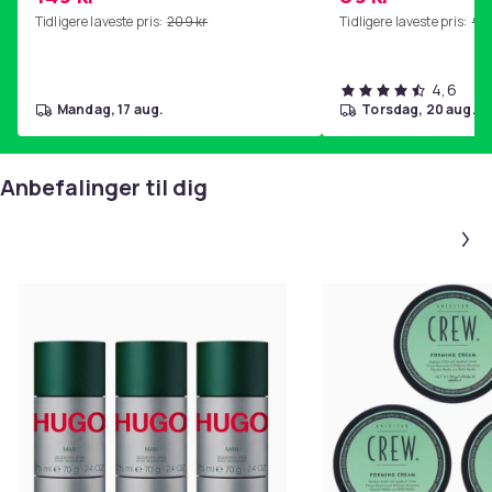
hjemmegymnastikk Purple
Tidligere laveste pris:
209 kr
Tidligere laveste pris:
99 
4,6
mandag, 17 aug.
torsdag, 20 aug.
Anbefalinger til dig