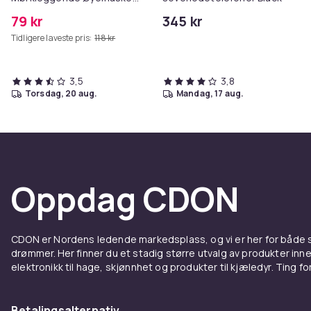
med Justerbar Stropp
79 kr
345 kr
Tidligere laveste pris:
118 kr
3,5
3,8
torsdag, 20 aug.
mandag, 17 aug.
Oppdag CDON
CDON er Nordens ledende markedsplass, og vi er her for både
drømmer. Her finner du et stadig større utvalg av produkter inne
elektronikk til hage, skjønnhet og produkter til kjæledyr. Ting for 
Betalingsalternativ