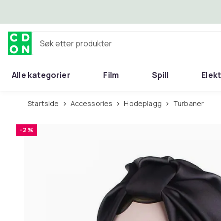
Hopp til hovedinnhold
Søk etter produkter
Alle kategorier
Film
Spill
Elek
Startside
Accessories
Hodeplagg
Turbaner
-2 %