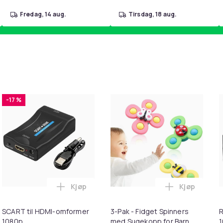
fredag, 14 aug.
tirsdag, 18 aug.
-17 %
Kjøp
Kjøp
gende Øyemaske med Justerbar Stropp i handlekurven
øvnmaske Bluetooth-sovehodetelefoner Black i handlekurven
Legg SCART til HDMI-omformer 1080p i ha
Legg 3-Pak 
SCART til HDMI-omformer
3-Pak - Fidget Spinners
R
1080p
med Sugekopp for Barn
1