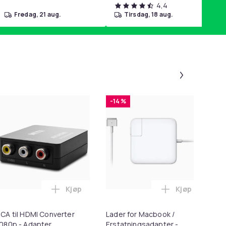
4,4
fredag, 21 aug.
tirsdag, 18 aug.
Panel 1 a
-14 %
-
Kjøp
Kjøp
ndlekurven
- Fidget Spinners med Sugekopp for Barn i handlekurven
Legg RCA til HDMI Converter 1080p - Adapte
Legg Lader fo
CA til HDMI Converter
Lader for Macbook /
iP
080p - Adapter
Erstatningsadapter -
PD