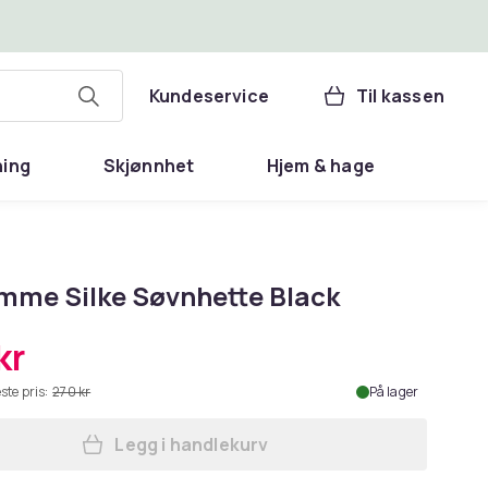
Kundeservice
Til kassen
ning
Skjønnhet
Hjem & hage
mme Silke Søvnhette Black
kr
ste pris:
270 kr
På lager
Legg i handlekurv
Legg 19 Momme Silke Søvnhette Bla