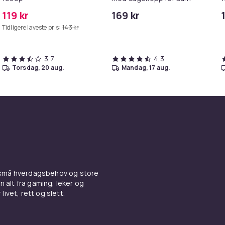
119 kr
169 kr
Tidligere laveste pris:
143 kr
3,7
4,3
torsdag, 20 aug.
mandag, 17 aug.
 små hverdagsbehov og store
n alt fra gaming, leker og
livet, rett og slett.