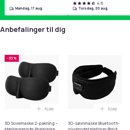
4,6
mandag, 17 aug.
torsdag, 20 aug.
Anbefalinger til dig
-33 %
Kjøp
Kjøp
Legg 3D Sovemaske 2-pakning – Mørkleg
Legg 3D-s
3D Sovemaske 2-pakning –
3D-søvnmaske Bluetooth-
Mørkleggende Øyemaske
sovehodetelefoner Black