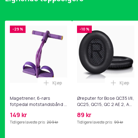
Produktsikkerhetsinformasjon
-29 %
-10 %
Kjøp
Kjøp
Legg Magetrener, 6-rørs fotpedal mot
Legg Øre
Magetrener, 6-rørs
Øreputer for Bose QC35 I/II,
fotpedal motstandsbånd -
QC25, QC15, QC 2 AE 2, AE
mage- og kjernetrening,
2i, AE 2w, SoundTrue,
149 kr
89 kr
yoga og
SoundLink Black
Tidligere laveste pris:
209 kr
Tidligere laveste pris:
99 kr
hjemmegymnastikk Purple