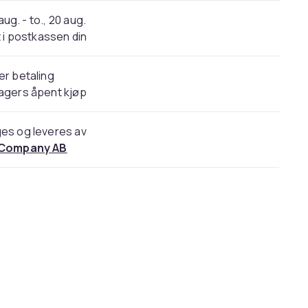
 aug. - to., 20 aug.
 i postkassen din
er betaling
agers åpent kjøp
es og leveres av
 Company AB