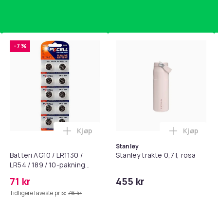
-7 %
Kjøp
Kjøp
standsbånd - mage- og kjernetrening, yoga og hjemmegymnast
puter for Bose QC35 I/II, QC25, QC15, QC 2 AE 2, AE 2i, AE 2w,
Legg Batteri AG10 / LR1130 / LR54 / 189 
Legg Stanl
Stanley
Batteri AG10 / LR1130 /
Stanley trakte 0,7 l, rosa
LR54 / 189 / 10-pakning
PKcell
71 kr
455 kr
Tidligere laveste pris:
76 kr