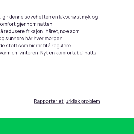
A, gir denne sovehetten en luksuriøst myk og
 komfort gjennom natten.
l å redusere friksjon i håret, noe som
e og sunnere hår hver morgen.
de stoff som bidrar til å regulere
varm om vinteren. Nyt en komfortabel natts
5 cm
Rapporter et juridisk problem
Black
21
00ff9a40-3357-4d54-89a3-c4f0b291e4f5