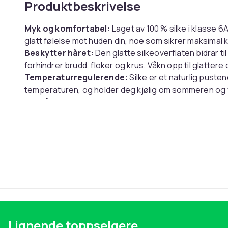
Produktbeskrivelse
Myk og komfortabel:
Laget av 100 % silke i klasse 6
glatt følelse mot huden din, noe som sikrer maksimal
Beskytter håret:
Den glatte silkeoverflaten bidrar ti
forhindrer brudd, floker og krus. Våkn opp til glatter
Temperaturregulerende:
Silke er et naturlig pusten
temperaturen, og holder deg kjølig om sommeren og 
søvn året rundt.
Spesifikasjoner:
Størrelse: Lengde: 28,5 cm Bredde: 8,5 cm Høyde: 0,
Materiale: 100 % 19 Momme silke
Pakken inkluderer:
1 x Søvnhette
Farge
Vekt, gram
Artikkel nr.
Lignende toppselgere