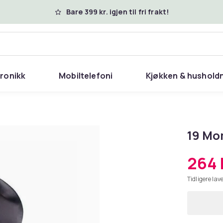
Bare 399 kr. igjen til fri frakt!
tronikk
Mobiltelefoni
Kjøkken & hushold
19 Mo
264 
Tidligere lave