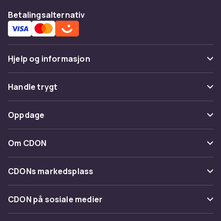
Betalingsalternativ
Hjelp og informasjon
Vanlige spørsmål
Handle trygt
Spor pakke
Betaling
Oppdage
Angre & returner her
Levering
Kategorier
Kontakt oss
Om CDON
Vilkår & policy
Varemerker
Om oss
Tilbakekallinger
CDONs markedsplass
Guider
Kundeanmeldelser
Merchant Help Center
CDON på sosiale medier
Jobbe på CDON