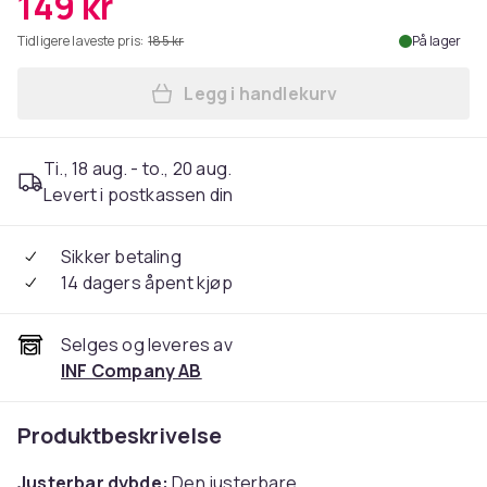
149 kr
Tidligere laveste pris:
185 kr
På lager
Legg i handlekurv
Legg 140A justerbar microne
Ti., 18 aug. - to., 20 aug.
Levert i postkassen din
Sikker betaling
14 dagers åpent kjøp
Selges og leveres av
INF Company AB
Produktbeskrivelse
Justerbar dybde:
Den justerbare