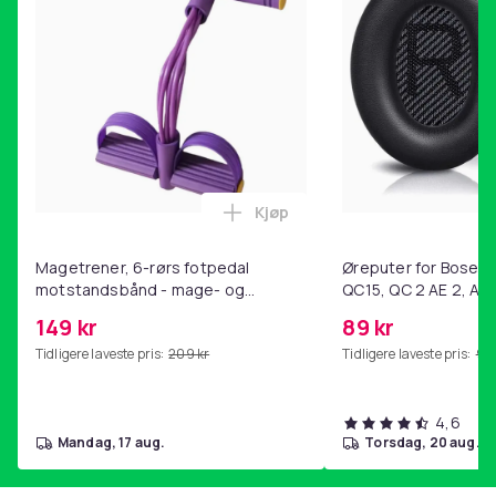
Kjøp
Legg Magetrener, 6-rørs fotp
Magetrener, 6-rørs fotpedal
Øreputer for Bose QC
motstandsbånd - mage- og
QC15, QC 2 AE 2, AE 
kjernetrening, yoga og
SoundTrue, SoundLin
149 kr
89 kr
hjemmegymnastikk Purple
Tidligere laveste pris:
209 kr
Tidligere laveste pris:
99 
4,6
mandag, 17 aug.
torsdag, 20 aug.