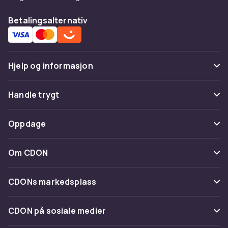
Betalingsalternativ
Hjelp og informasjon
Vanlige spørsmål
Handle trygt
Spor pakke
Betaling
Oppdage
Angre & returner her
Levering
Kategorier
Kontakt oss
Om CDON
Vilkår & policy
Varemerker
Om oss
Tilbakekallinger
CDONs markedsplass
Guider
Kundeanmeldelser
Merchant Help Center
CDON på sosiale medier
Jobbe på CDON