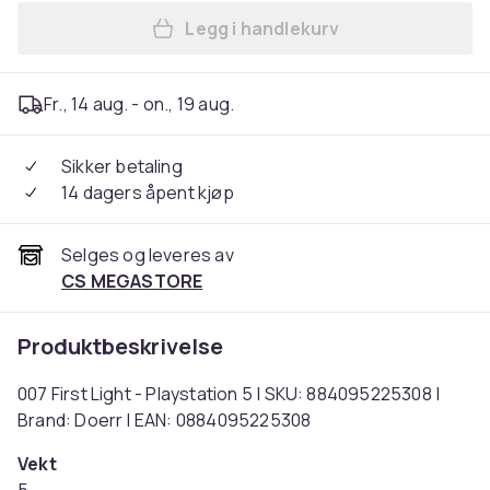
Legg i handlekurv
Legg 007 First Light - Plays
Fr., 14 aug. - on., 19 aug.
Sikker betaling
14 dagers åpent kjøp
Selges og leveres av
CS MEGASTORE
Produktbeskrivelse
007 First Light - Playstation 5 | SKU: 884095225308 |
Brand: Doerr | EAN: 0884095225308
Vekt