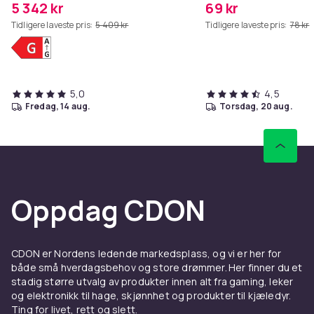
5 342 kr
69 kr
Tidligere laveste pris:
5 409 kr
Tidligere laveste pris:
78 kr
5,0
4,5
fredag, 14 aug.
torsdag, 20 aug.
Oppdag CDON
CDON er Nordens ledende markedsplass, og vi er her for
både små hverdagsbehov og store drømmer. Her finner du et
stadig større utvalg av produkter innen alt fra gaming, leker
og elektronikk til hage, skjønnhet og produkter til kjæledyr.
Ting for livet, rett og slett.