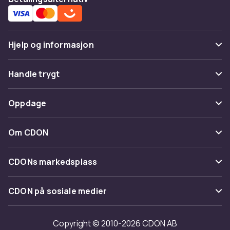
Hjelp og informasjon
Vanlige spørsmål
Handle trygt
Spor pakke
Betaling
Oppdage
Angre & returner her
Levering
Kategorier
Kontakt oss
Om CDON
Vilkår & policy
Varemerker
Om oss
Tilbakekallinger
CDONs markedsplass
Guider
Kundeanmeldelser
Merchant Help Center
CDON på sosiale medier
Jobbe på CDON
Investor relations
Copyright © 2010-2026 CDON AB