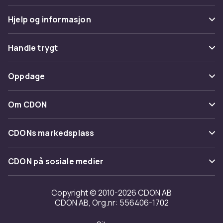
Hjelp og informasjon
Vanlige spørsmål
Handle trygt
Spor pakke
Betaling
Oppdage
Angre & returner her
Levering
Kategorier
Kontakt oss
Om CDON
Vilkår & policy
Varemerker
Om oss
Tilbakekallinger
CDONs markedsplass
Guider
Kundeanmeldelser
Merchant Help Center
CDON på sosiale medier
Jobbe på CDON
Investor relations
Copyright © 2010-2026 CDON AB
CDON AB, Org.nr: 556406-1702
Tilgjengelighet