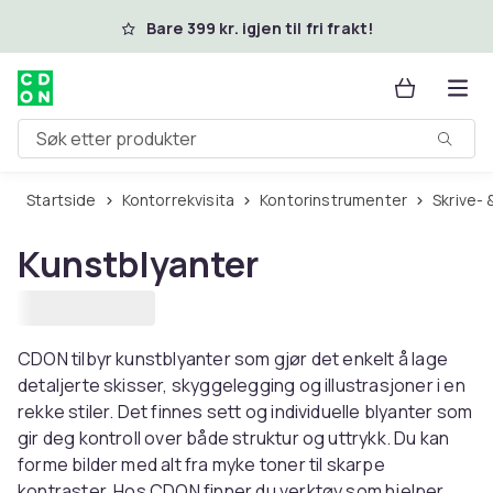
Hopp til hovedinnhold
Bare 399 kr. igjen til fri frakt!
Søk etter produkter
Startside
Kontorrekvisita
Kontorinstrumenter
Skrive-
Kunstblyanter
CDON tilbyr kunstblyanter som gjør det enkelt å lage
detaljerte skisser, skyggelegging og illustrasjoner i en
rekke stiler. Det finnes sett og individuelle blyanter som
gir deg kontroll over både struktur og uttrykk. Du kan
forme bilder med alt fra myke toner til skarpe
kontraster. Hos CDON finner du verktøy som hjelper