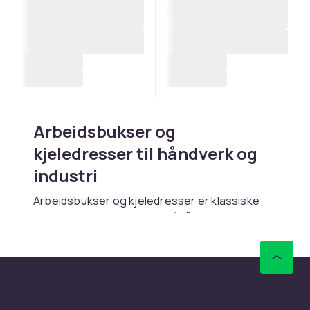
Arbeidsbukser og
kjeledresser til håndverk og
industri
Arbeidsbukser og kjeledresser er klassiske
arbeidsplagg designet for å tåle tøffe
arbeidsmiljøer. Hos CDON finner du
heloveraller, todelte sett og løse arbeidsplagg
i slitesterke materialer. Rask levering.
Heloveraller og todelte sett