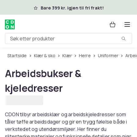
Hopp til hovedinnhold
Bare 399 kr. igjen til fri frakt!
Søk etter produkter
Startside
Klær & sko
Klær
Herre
Uniformer
Arbe
Arbeidsbukser &
kjeledresser
CDON tilbyr arbeidsklær og arbeidskjeledresser som
tåler tøffe arbeidsdager og gir en trygg følelse både i
verkstedet og utendørsmiljøer. Her finner du
slitesterke materialer og funksjonelle detaljer som gjør