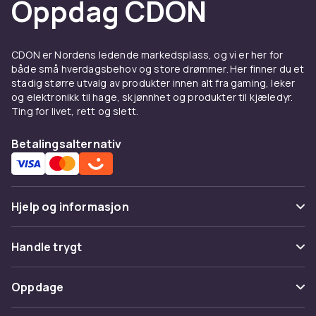
Oppdag CDON
Heloveraller gir komplett kroppsbeskyttelse i
ett plagg. Todelte sett med jakke og bukse gir
mer fleksibilitet. Selebukser gir
CDON er Nordens ledende markedsplass, og vi er her for
bevegelsesfrihet i overkroppen.
både små hverdagsbehov og store drømmer. Her finner du et
stadig større utvalg av produkter innen alt fra gaming, leker
Materialer og funksjoner
og elektronikk til hage, skjønnhet og produkter til kjæledyr.
Ting for livet, rett og slett.
Bomull-polyester-blending gir den beste
kombinasjonen av komfort og holdbarhet.
Betalingsalternativ
Forsterkede knepartier med lommer for
knebeskyttere. Mange lommer og
verktøyholdere gir praktisk oppbevaring.
Hjelp og informasjon
Å velge riktige arbeidsklær
Vanlige spørsmål
Velg størrelse med margin for
Handle trygt
bevegelsesfrihet. Suppler med
underskjorter
Spor pakke
og
lange underbukser
som basislag.
Betaling
Oppdage
Angre & returner her
Kjøp arbeidsklær på CDON
Levering