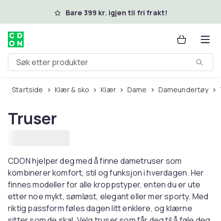
Hopp til hovedinnhold
Bare 399 kr. igjen til fri frakt!
Søk etter produkter
Startside
Klær & sko
Klær
Dame
Dameundertøy
Truser
CDON hjelper deg med å finne dametruser som
kombinerer komfort, stil og funksjon i hverdagen. Her
finnes modeller for alle kroppstyper, enten du er ute
etter noe mykt, sømløst, elegant eller mer sporty. Med
riktig passform føles dagen litt enklere, og klærne
sitter som de skal. Velg truser som får deg til å føle deg