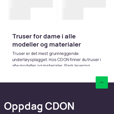
Truser for dame i alle
modeller og materialer
Truser er det mest grunnleggende
undertøysplagget. Hos CDON finner du truser i
alle modeller og materialer. Rask levering.
Ulike modeller
Hipsters sitter lavt på hoften. Briefs gir
klassisk komfort. Thongs og stringtruser
minimerer synlige linjer. Brazilian viser litt mer.
Oppdag CDON
Høy midje gir ekstra støtte.