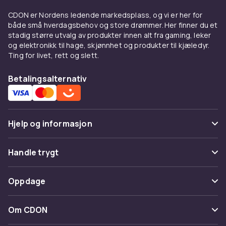
Materiale og komfort
CDON er Nordens ledende markedsplass, og vi er her for
Bomull puster godt. Mikrofiber gir usynlig look.
både små hverdagsbehov og store drømmer. Her finner du et
Blonder gir feminin skjønnhet. Bambus er
stadig større utvalg av produkter innen alt fra gaming, leker
ekstra mykt. Sømløse minimerer linjer.
og elektronikk til hage, skjønnhet og produkter til kjæledyr.
Ting for livet, rett og slett.
Kombiner med
Betalingsalternativ
Match med
BH
for sammenhengende look.
Under
bukser
og
kjoler
.
Kjøp på CDON
Hjelp og informasjon
Utforsk
dameundertøy
og
dameklær
. Trygt
Vanlige spørsmål
kjøp.
Handle trygt
Spor pakke
Betaling
Oppdage
Angre & returner her
Levering
Kategorier
Kontakt oss
Om CDON
Vilkår & policy