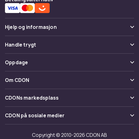
Hjelp og informasjon
Vanlige spørsmål
Handle trygt
Spor pakke
Betaling
Oppdage
Angre & returner her
Levering
Kategorier
Kontakt oss
Om CDON
Vilkår & policy
Varemerker
Om oss
Tilbakekallinger
CDONs markedsplass
Guider
Kundeanmeldelser
Merchant Help Center
CDON på sosiale medier
Jobbe på CDON
Investor relations
Copyright © 2010-2026 CDON AB