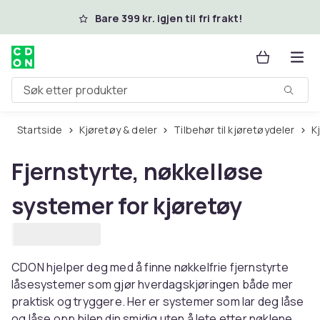
Hopp til hovedinnhold
Bare 399 kr. igjen til fri frakt!
Søk etter produkter
Startside
Kjøretøy & deler
Tilbehør til kjøretøydeler
Fjernstyrte, nøkkelløse
systemer for kjøretøy
CDON hjelper deg med å finne nøkkelfrie fjernstyrte
låsesystemer som gjør hverdagskjøringen både mer
praktisk og tryggere. Her er systemer som lar deg låse
og låse opp bilen din smidig uten å lete etter nøklene.