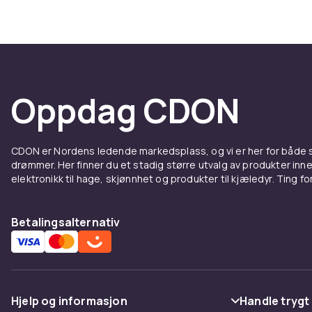
Hos CDON finn
Modulo
Hos CDON finn
til konkurran
Oppdag CDON
perfekte utsof
En L-formet k
den mest popu
CDON er Nordens ledende markedsplass, og vi er her for både
Moduloppsatte
drømmer. Her finner du et stadig større utvalg av produkter inne
samme serie
elektronikk til hage, skjønnhet og produkter til kjæledyr. Ting for 
Modulo
Betalingsalternativ
inspir
En modulopps
tilpasset nøy
Hjelp og informasjon
Handle trygt
grunnkonfigur