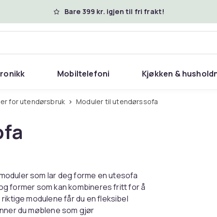
Bare 399 kr. igjen til fri frakt!
tronikk
Mobiltelefoni
Kjøkken & hushold
ler for utendørsbruk
Moduler til utendørssofa
ofa
 moduler som lar deg forme en utesofa
r og former som kan kombineres fritt for å
riktige modulene får du en fleksibel
finner du møblene som gjør