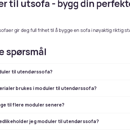
r til utsofa - bygg din perfekt
sofaer gir deg full frihet til å bygge en sofa i nøyaktig riktig s
errassen din fra
Hillerstorp
,
Brafab
,
Hartman
og
Naterial
.
r det ultimate alternativet for deg som ønsker en nøyaktig 
e spørsmål
asjon.
moduloppsatte sofaer hos CD
uler til utendørssofa?
ner du moduloppsatte sofaer fra
Hillerstorp
,
Brafab
, Hartma
erialer brukes i moduler til utendørssofa?
gg modulsofa konfigurasjone
gge til flere moduler senere?
ns mål og prøv ulike konfigurasjoner.
Hillerstorp
,
Brafab
, H
dlikeholder jeg moduler til utendørssofa?
r planleggingsverktøy.