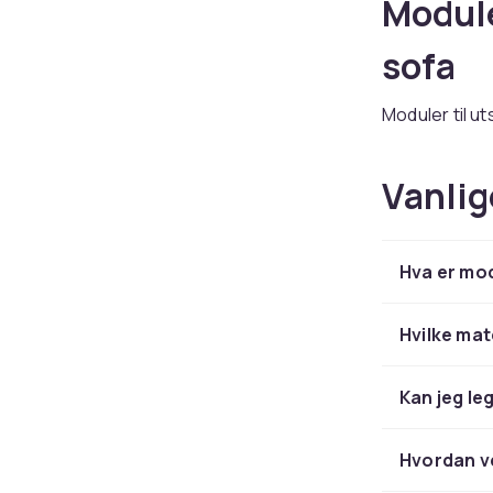
Module
sofa
Moduler til ut
og form for t
Modulsofaer e
Vanlig
sofakonfigur
Kjøp 
Hva er mod
Hos CDON fin
Naterial
Hvilke mat
.
Planle
Kan jeg le
Tegn terrasse
Hvordan ve
Naterial
tilby