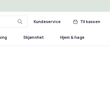
Kundeservice
Til kassen
ning
Skjønnhet
Hjem & hage