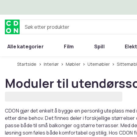
Hopp til hovedinnhold
Søk etter produkter
Alle kategorier
Film
Spill
Elek
Startside
Interiør
Møbler
Utemøbler
Sittemøb
Moduler til utendørss
CDON gjør det enkelt å bygge en personlig uteplass med
etter dine behov. Det finnes deler i forskjellige størrelse
passe både til små balkonger og større terrasser. Med de 
løsning som føles både komfortabel og stilig. Hos CDON 