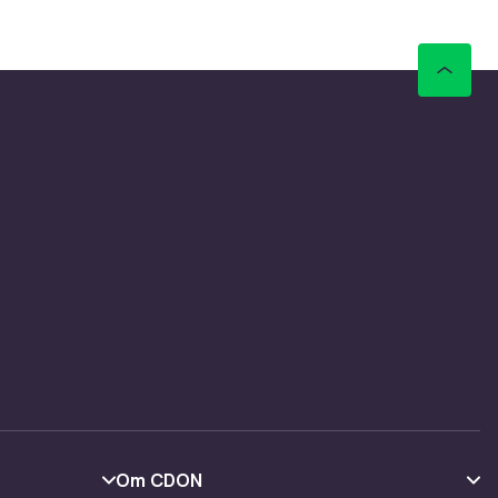
og
Naterial
in
n puff er
ra
fa
Om CDON
som dine