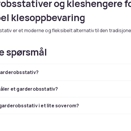
obsstativer og kleshengere f
bel klesoppbevaring
ativ er et moderne og fleksibelt alternativ til den tradisjone
d tette dører. Med et stativ er klærne lettilgjengelige og
 noe som gjør det enklere å planlegge antrekk og holde orde
e spørsmål
t gjør det også raskt å se hva du har og unngå å glemme kl
r seg bak i et skap.
 ulike utforminger supplerer et garderobsstativ og hjelper 
garderobsstativ?
lagg velstelte. Velg kleshengere i tre til dresser og blazere
il strikkede plagg som trenger litt ekstra støtte, og smale
vis du vil maksimere antall plagg på stativet.
åler et garderobsstativ?
u oppbevaring med dører for et ryddigere uttrykk, kan du s
er
med generøs plass til hele garderoben.
garderobsstativ i et lite soverom?
arderobsstativ etter rom og b