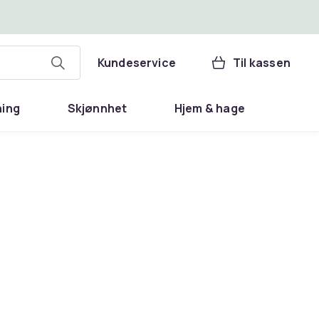
Kundeservice
Til kassen
ning
Skjønnhet
Hjem & hage