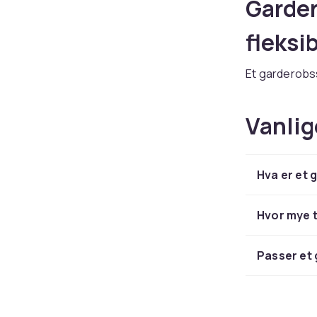
Garder
fleksi
Et garderobsst
garderoben me
oversiktlige,
Vanlig
åpne formate
ellers gjemme
Kleshengere i
Hva er et 
holde enkeltp
kleshengere t
kleshengere h
Hvor mye t
Foretrekker d
og garderob
Passer et 
Velg g