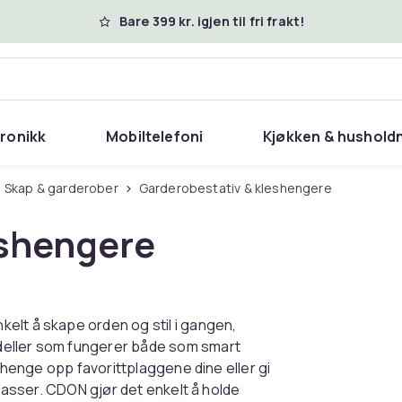
Bare 399 kr. igjen til fri frakt!
tronikk
Mobiltelefoni
Kjøkken & hushold
Skap & garderober
Garderobestativ & kleshengere
eshengere
elt å skape orden og stil i gangen,
deller som fungerer både som smart
l henge opp favorittplaggene dine eller gi
 passer. CDON gjør det enkelt å holde