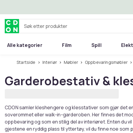
Hopp til hovedinnhold
Søk etter produkter
Alle kategorier
Film
Spill
Elek
Startside
Interiør
Møbler
Oppbevaringsmøbler
Garderobestativ & kl
CDON samler kleshengere og klesstativer som gjør det enk
soverommet eller walk-in-garderoben. Her finnes det mo
oppbevaring og som en stilig del av interiøret. Enten du vi
gjestene en ryddig plass til yttertøy, vil du finne noe som