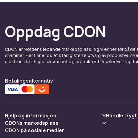
Garderobsstat
hengstang er 
i gangen. Stø
Oppdag CDON
en hel garder
Tenk på mater
stativet. Robu
lyst tre elle
CDON er Nordens ledende markedsplass, og vi er her for både
drømmer. Her finner du et stadig større utvalg av produkter inne
soverom.
elektronikk til hage, skjønnhet og produkter til kjæledyr. Ting for 
Kombiner gje
oppbevare se
Betalingsalternativ
Kleshe
imøte
Hjelp og informasjon
Handle trygt
I gangen fyll
CDONs markedsplass
Vanlige spørsmål
Betaling
medlemmer et 
CDON på sosiale medier
Merchant Help Center
inngangen. En
Spor pakke
Levering