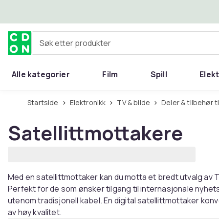
Hopp til hovedinnhold
Søk etter produkter
Alle kategorier
Film
Spill
Elek
Startside
Elektronikk
TV & bilde
Deler & tilbehør ti
Satellittmottakere
Med en satellittmottaker kan du motta et bredt utvalg av TV
Perfekt for de som ønsker tilgang til internasjonale nyhet
utenom tradisjonell kabel. En digital satellittmottaker konv
av høy kvalitet.