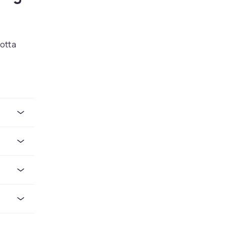
otta
styrt med
e) og
teresser –