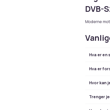
DVB-S
Moderne mott
både SD- og H
avanserte fu
Vanlig
støtte for fo
Fordel
Hva er en 
tilgje
Hva er for
Satellitt-TV e
Hvor kan j
tilgjengelig, f
satellittmotta
uten å være b
Trenger je