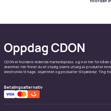
Funger
Hvordan in
Satellittmot
også i feriehu
Med riktig an
befinner deg
Oppdag CDON
Instal
De fleste sat
CDON er Nordens ledende markedsplass, og vi er her for både
Mange har aut
drømmer. Her finner du et stadig større utvalg av produkter inne
mottakeren pa
elektronikk til hage, skjønnhet og produkter til kjæledyr. Ting for 
og et eventu
Betalingsalternativ
Kjøp s
Hos CDON finn
på inngangsni