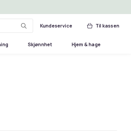
Kundeservice
Til kassen
ning
Skjønnhet
Hjem & hage