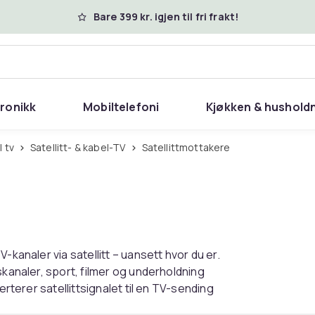
Bare 399 kr. igjen til fri frakt!
tronikk
Mobiltelefoni
Kjøkken & hushold
l tv
Satellitt- & kabel-TV
Satellittmottakere
-kanaler via satellitt – uansett hvor du er.
skanaler, sport, filmer og underholdning
erterer satellittsignalet til en TV-sending