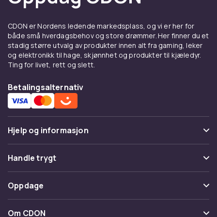
spesifikasjoner. Vi tilbyr konkurransedyktige
priser og rask levering.
CDON er Nordens ledende markedsplass, og vi er her for
Utforsk hele foto & optikk sortimentet hos
både små hverdagsbehov og store drømmer. Her finner du et
CDON.
stadig større utvalg av produkter innen alt fra gaming, leker
Solblendere er populært innen fotografering
og elektronikk til hage, skjønnhet og produkter til kjæledyr.
Ting for livet, rett og slett.
og optikk. Hos CDON finner du solblendere fra
kjente merker til konkurransedyktige priser.
Betalingsalternativ
Sammenlign produkter, les kundeanmeldelser
og handel trygt online.
Vårt brede sortiment av solblendere dekker
alle behov – fra nybegynnervennlige modeller
Hjelp og informasjon
til avansert profesjonelt utstyr. God kvalitet og
pålitelighet er alltid garantert hos CDON.
Vanlige spørsmål
Handle trygt
Solblendere er populært innen fotografering
Spor pakke
og optikk. Hos CDON finner du solblendere fra
Betaling
Oppdage
kjente merker til konkurransedyktige priser.
Angre & returner her
Levering
Sammenlign produkter, les kundeanmeldelser
Kategorier
Kontakt oss
Om CDON
og handel trygt online.