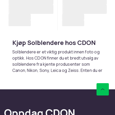
Kjøp Solblendere hos CDON
Solblendere er et viktig produkt innen foto og
optikk. Hos CDON finner du et bredt utvalg av
solblendere fra kjente produsenter som
Canon, Nikon, Sony, Leica og Zeiss. Enten du er
nybegynner eller profesjonell fotograf, har vi
riktig produkt for deg.
Når du velger solblendere, er det viktig å
vurdere kompatibilitet med kamerasystemet
ditt og dine fotobehov. Les
Oppdag CDON
produktbeskrivelsene nøye og sammenlign