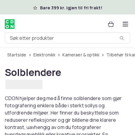
Hopp til hovedinnhold
Bare 399 kr. igjen til fri frakt!
Søk etter produkter
Startside
Elektronikk
Kameraer & optikk
Tilbehør til 
Solblendere
CDON hjelper deg med å finne solblendere som gjør
fotografering enklere både i sterkt sollys og
utfordrende miljøer. Her finner du beskyttelse som
reduserer refleksjoner og gir bildene dine klarere
kontrast, uavhengig av om du fotograferer
hverdagsøyeblikk eller kreative prosjekter. En