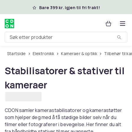
Hopp til hovedinnhold
Bare 399 kr. igjen til fri frakt!
Søk etter produkter
Startside
Elektronikk
Kameraer & optikk
Tilbehør til 
Stabilisatorer & stativer til
kameraer
CDON samler kamerastabilisatorer og kamerastøtter
som hjelper deg med å få stødige bilder selv når du
filmer eller fotograferer i bevegelse. Her finner du alt
fra håndholdte stativer til mer avanserte