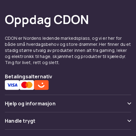
riktig produkt for deg.
Når du velger stabilisatorer & stativer til
Oppdag CDON
kameraer, er det viktig å vurdere kompatibilitet
med kamerasystemet ditt og dine fotobehov.
Les produktbeskrivelsene nøye og
CDON er Nordens ledende markedsplass, og vi er her for
sammenlign spesifikasjoner. Vi tilbyr
både små hverdagsbehov og store drømmer. Her finner du et
konkurransedyktige priser og rask levering.
stadig større utvalg av produkter innen alt fra gaming, leker
Utforsk hele foto & optikk sortimentet hos
og elektronikk til hage, skjønnhet og produkter til kjæledyr.
Ting for livet, rett og slett.
CDON.
Stabilisatorer & stativer til kameraer er
Betalingsalternativ
populært innen fotografering og optikk. Hos
CDON finner du stabilisatorer & stativer til
kameraer fra kjente merker til
konkurransedyktige priser. Sammenlign
Hjelp og informasjon
produkter, les kundeanmeldelser og handel
trygt online.
Vanlige spørsmål
Handle trygt
Vårt brede sortiment av stabilisatorer &
Spor pakke
stativer til kameraer dekker alle behov – fra
Betaling