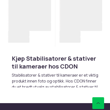
Kjøp Stabilisatorer & stativer
til kameraer hos CDON
Stabilisatorer & stativer til kameraer er et viktig
produkt innen foto og optikk. Hos CDON finner
du et bredt utvalg av stabilisatorer & stativer til
kameraer fra kjente produsenter som Canon,
Nikon, Sony, Leica og Zeiss. Enten du er
nybegynner eller profesjonell fotograf, har vi