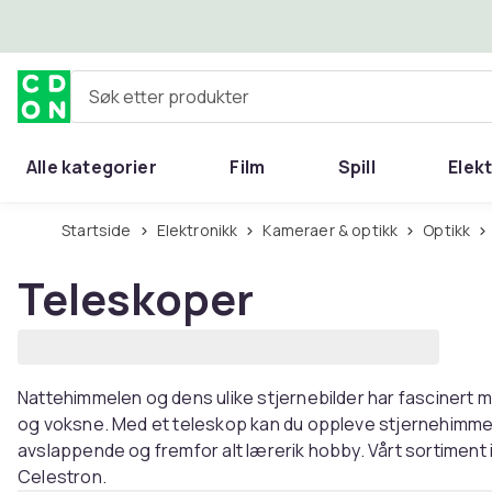
Hopp til hovedinnhold
Søk etter produkter
Alle kategorier
Film
Spill
Elek
Startside
Elektronikk
Kameraer & optikk
Optikk
Teleskoper
Nattehimmelen og dens ulike stjernebilder har fascinert
og voksne. Med et teleskop kan du oppleve stjernehimme
avslappende og fremfor alt lærerik hobby. Vårt sortiment
Celestron.