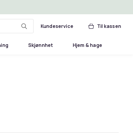
Kundeservice
Til kassen
ning
Skjønnhet
Hjem & hage