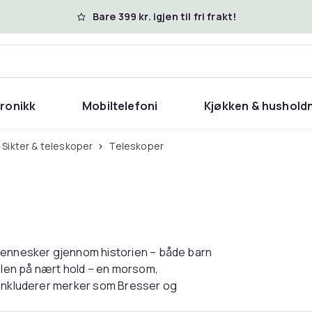
Bare 399 kr. igjen til fri frakt!
tronikk
Mobiltelefoni
Kjøkken & hushold
Sikter & teleskoper
Teleskoper
 mennesker gjennom historien – både barn
len på nært hold – en morsom,
 inkluderer merker som Bresser og