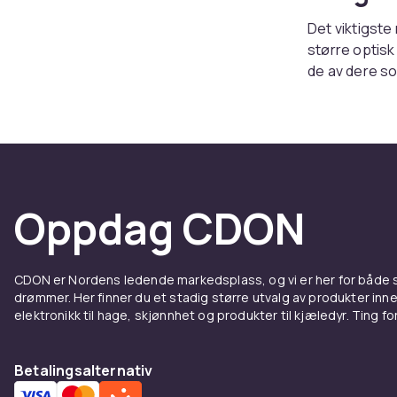
Det viktigste
større optisk
de av dere so
skaffe seg et
trenger å bek
Telesk
For de av der
Oppdag CDON
et motorisert
tid til å beve
et teleskop, 
CDON er Nordens ledende markedsplass, og vi er her for både
være vanskeli
drømmer. Her finner du et stadig større utvalg av produkter inne
det også være
elektronikk til hage, skjønnhet og produkter til kjæledyr. Ting for 
Tips f
Betalingsalternativ
Teleskoper er 