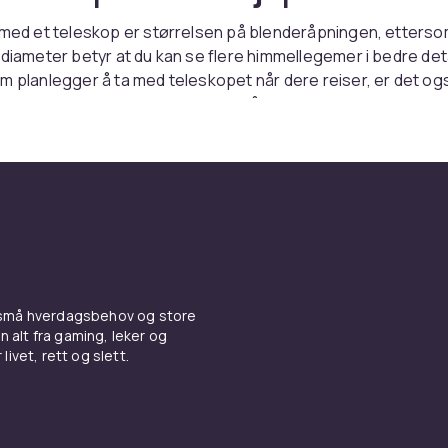
 med et teleskop er størrelsen på blenderåpningen, etters
 diameter betyr at du kan se flere himmellegemer i bedre deta
m planlegger å ta med teleskopet når dere reiser, er det ogs
 oppbevaringsetui eller en veske å transportere det i, slik at
ymre deg for at det blir skadet.
oper for nybegynnere og barn
e som leter etter et teleskop for nybegynnere eller barn, anb
 teleskop som kan følge himmellegemet du ser på, slik at det
ge seg ut av synsfeltet ditt mens du ser. Når barn under ti år 
anbefales det spesielt at du som voksen hjelper dem, da det
 små hverdagsbehov og store
g for barn å finne og rette teleskopet riktig. Som nybegynn
n alt fra gaming, leker og
 aktuelt å skaffe seg et startsett med alt tilbehøret du tren
livet, rett og slett.
or å kjøpe Teleskoper
viktig tilbehør for alle fotoentusiaster. Kontroller kompatibi