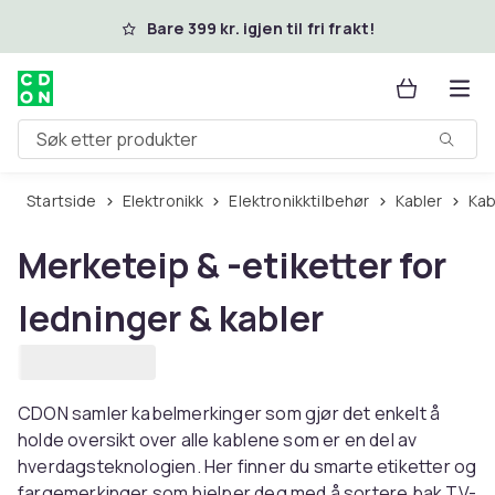
Hopp til hovedinnhold
Bare 399 kr. igjen til fri frakt!
Søk etter produkter
Startside
Elektronikk
Elektronikktilbehør
Kabler
Ka
Merketeip & -etiketter for
ledninger & kabler
CDON samler kabelmerkinger som gjør det enkelt å
holde oversikt over alle kablene som er en del av
hverdagsteknologien. Her finner du smarte etiketter og
fargemerkinger som hjelper deg med å sortere bak TV-