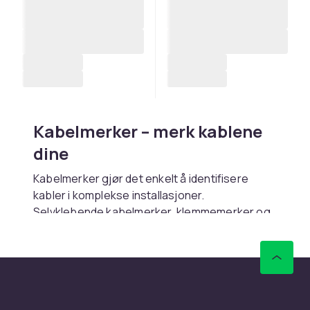
Kabelmerker – merk kablene
dine
Kabelmerker gjør det enkelt å identifisere
kabler i komplekse installasjoner.
Selvklebende kabelmerker, klemmemerker og
flaggmerker finnes i utskriftbare og
håndskrevne varianter.
Kjøp kabelmerker online hos CDON.
Fordeler og bruksanvisning