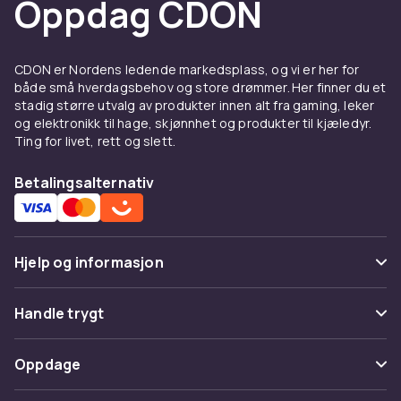
Oppdag CDON
for Merketeip & -etiketter for
ledninger & kabler
CDON er Nordens ledende markedsplass, og vi er her for
Hos CDON finner du Merketeip & -etiketter for
både små hverdagsbehov og store drømmer. Her finner du et
ledninger & kabler fra ledende produsenter til
stadig større utvalg av produkter innen alt fra gaming, leker
konkurransedyktige priser. Vårt brede
og elektronikk til hage, skjønnhet og produkter til kjæledyr.
sortiment dekker alle prisklasser, fra
Ting for livet, rett og slett.
innstegsmodeller til avanserte profesjonelle
løsninger. Alle produkter er sertifiserte og
Betalingsalternativ
møter europeiske kvalitets- og
sikkerhetsstandarder.
Når du kjøper Merketeip & -etiketter for
Hjelp og informasjon
ledninger & kabler hos CDON, får du tilgang til
produktbeskrivelser med detaljerte
Vanlige spørsmål
Handle trygt
spesifikasjoner, kundeanmeldelser og enkel
sammenligning av modeller. Vi tilbyr rask
Spor pakke
Betaling
levering og enkel retur.
Oppdage
Angre & returner her
Levering
Fordeler og bruksanvisning