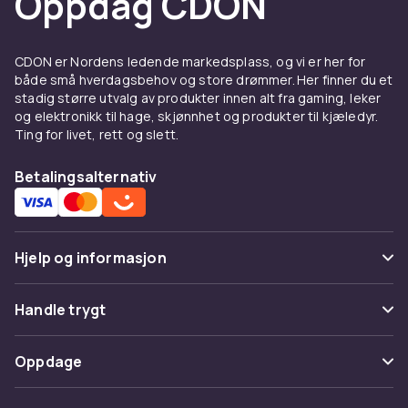
Oppdag CDON
spillopplevelsen din
RGB-belysning, gummibelagte grep, justerbar
CDON er Nordens ledende markedsplass, og vi er her for
vekt – kablede gaming-mus finnes i en rekke
både små hverdagsbehov og store drømmer. Her finner du et
stiler. Enten du vil ha en mus som passer inn i
stadig større utvalg av produkter innen alt fra gaming, leker
og elektronikk til hage, skjønnhet og produkter til kjæledyr.
eller skiller seg ut med oppsettet ditt, finnes
Ting for livet, rett og slett.
det alternativer som passer både hånden og
øyet ditt.
Betalingsalternativ
Hvorfor mange e-
sportspillere velger kablet
Hjelp og informasjon
I konkurransespilling teller hvert millisekund –
og det er derfor kablede gaming-mus ofte er
Vanlige spørsmål
førstevalget. De leverer jevn ytelse uten risiko
Handle trygt
for forsinkelser, og fungerer rett ut av esken
Spor pakke
når du kobler dem til. Ingen drivere, ingen
Betaling
Oppdage
forstyrrelser – bare direkte kontakt mellom
Angre & returner her
Levering
hånd og skjerm. For mange handler det om
Kategorier