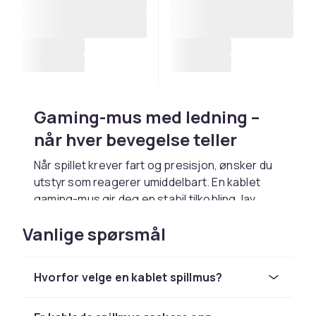
Gaming-mus med ledning –
når hver bevegelse teller
Når spillet krever fart og presisjon, ønsker du
utstyr som reagerer umiddelbart. En kablet
gaming-mus gir deg en stabil tilkobling, lav
latens og konsistent ytelse – enten du er midt i
Vanlige spørsmål
en kamp eller trener for å forbedre deg. Ingen
batterier, ingen avbrudd – bare full kontroll.
Respons og stabilitet uten
Hvorfor velge en kablet spillmus?
kompromisser