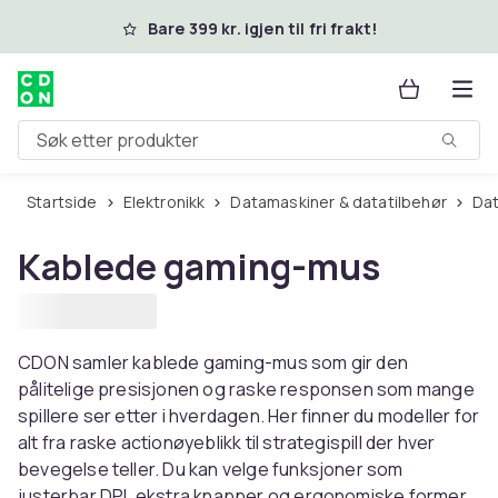
Hopp til hovedinnhold
Bare 399 kr. igjen til fri frakt!
Søk etter produkter
Startside
Elektronikk
Datamaskiner & datatilbehør
Da
Kablede gaming-mus
CDON samler kablede gaming-mus som gir den
pålitelige presisjonen og raske responsen som mange
spillere ser etter i hverdagen. Her finner du modeller for
alt fra raske actionøyeblikk til strategispill der hver
bevegelse teller. Du kan velge funksjoner som
justerbar DPI, ekstra knapper og ergonomiske former.