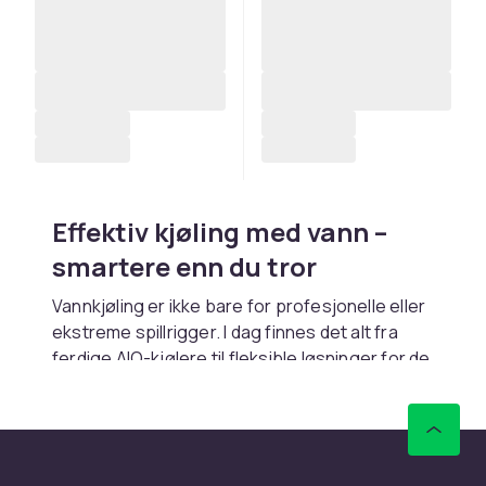
Effektiv kjøling med vann –
smartere enn du tror
Vannkjøling er ikke bare for profesjonelle eller
ekstreme spillrigger. I dag finnes det alt fra
ferdige AIO-kjølere til fleksible løsninger for de
som ønsker å bygge sine egne. Enten du
prioriterer stillegående drift, lavere
temperaturer eller bare vil oppgradere
datamaskinen din, utgjør vannkjøling en