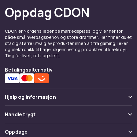
forskjell – både i ytelse og følelse.
Oppdag CDON
AIO-kjøler – enkel vannkjøling
for CPU
CDON er Nordens ledende markedsplass, og vi er her for
Alt-i-ett-kjølere (AIO) er den vanligste veien
både små hverdagsbehov og store drømmer. Her finner du et
inn i vannkjøling. Du får en forseglet løsning
stadig større utvalg av produkter innen alt fra gaming, leker
med kjøleblokk, pumpe og radiator som
og elektronikk til hage, skjønnhet og produkter til kjæledyr.
Ting for livet, rett og slett.
monteres direkte på prosessoren. Perfekt for
de som ønsker stillegående og effektiv kjøling
Betalingsalternativ
– uten å måtte bygge en hel sløyfe. Hos CDON
finner du AIO-kjølere i flere størrelser, fra
kompakte 120 mm til 360 mm for tyngre bruk.
Hjelp og informasjon
Bygg ditt eget kjølesystem –
tilpasset sløyfe med stil
Vanlige spørsmål
Handle trygt
Vil du ta det et skritt videre? Så har vi
Spor pakke
komponenter for å bygge din egen tilpassede
Betaling
Oppdage
sløyfe: reservoarer, pumper, radiatorer,
Angre & returner her