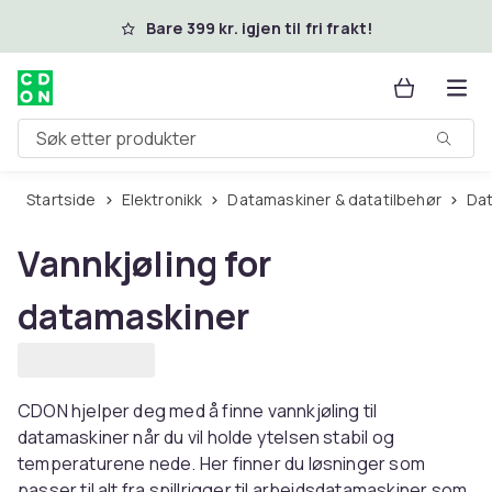
Hopp til hovedinnhold
Bare 399 kr. igjen til fri frakt!
Søk etter produkter
Startside
Elektronikk
Datamaskiner & datatilbehør
D
Vannkjøling for
datamaskiner
CDON hjelper deg med å finne vannkjøling til
datamaskiner når du vil holde ytelsen stabil og
temperaturene nede. Her finner du løsninger som
passer til alt fra spillrigger til arbeidsdatamaskiner som