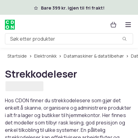
Hopp til hovedinnhold
Bare 399 kr. igjen til fri frakt!
Søk etter produkter
Startside
Elektronikk
Datamaskiner & datatilbehør
D
Strekkodeleser
Hos CDON finner du strekkodelesere som gjør det
enkelt å skanne, organisere og administrere produkter
i alt fra lager og butikker til hjemmekontor. Her finnes
det modeller som tilbyr rask lesing, god presisjon og
enkel tilkobling til ulike systemer. En pålitelig
strekkodeleser kan effektivisere arbeidsflyter og