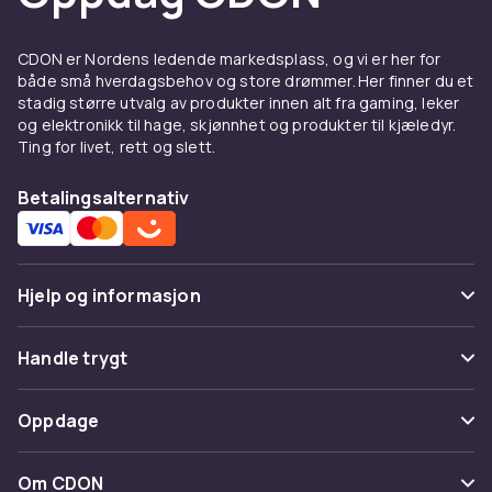
behov
Behovene varierer avhengig av hvor og
CDON er Nordens ledende markedsplass, og vi er her for
hvordan du jobber. Derfor finnes det både
både små hverdagsbehov og store drømmer. Her finner du et
håndholdte og stasjonære
stadig større utvalg av produkter innen alt fra gaming, leker
strekkodeskannere, trådløse alternativer og
og elektronikk til hage, skjønnhet og produkter til kjæledyr.
Ting for livet, rett og slett.
modeller for fast installasjon. Noen er bygget
for intensiv bruk i krevende miljøer, mens andre
Betalingsalternativ
er perfekte for enklere oppgaver og
sporadisk skanning.
Støtte for moderne koder og
Hjelp og informasjon
systemer
Vanlige spørsmål
Mange strekkodeskannere kan håndtere både
Handle trygt
tradisjonelle strekkoder og 2D-koder som QR.
Spor pakke
De er ofte enkle å koble til via USB eller trådløst
Betaling
Oppdage
og fungerer problemfritt med kassesystemer,
Angre & returner her
Levering
lagerprogramvare og administrative verktøy.
Kategorier
Kontakt oss
Om CDON
Dette gjør integrering enkel og arbeidsdagen