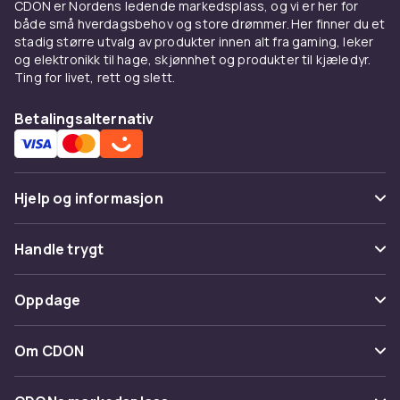
CDON er Nordens ledende markedsplass, og vi er her for
Baller er optimert for ulike svinghastigheter og
både små hverdagsbehov og store drømmer. Her finner du et
spillestiler. Nybegynnere trenger holdbare og
stadig større utvalg av produkter innen alt fra gaming, leker
rimelige baller, mens erfarne spillere ofte
og elektronikk til hage, skjønnhet og produkter til kjæledyr.
foretrekker urethanballer med bedre
Ting for livet, rett og slett.
spinnkontroll.
Betalingsalternativ
Golfteser,
hansker
, ballmarkører og håndklær
er små men viktige deler av et komplett
golfutstyr. De gjør spillet enklere og mer nyttig
på banen.
Hjelp og informasjon
Golfbager og transportutstyr
Vanlige spørsmål
Handle trygt
Du trenger en god
golfbag
for å transportere
Spor pakke
køllene dine på banen. Bager finnes fra lette
Betaling
Oppdage
carrybager til solide cart bags. Valget
Angre & returner her
avhenger av om du går eller kjører, hvor mye du
Levering
Kategorier
bærer og hva som passer din spillestil.
Kontakt oss
Om CDON
Vilkår & policy
Elektriske og manuelle
golftrolleys
er
Varemerker
Om oss
populære blant dem som ønsker å spare