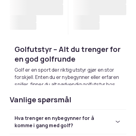
Golfutstyr – Alt du trenger for
en god golfrunde
Golf er en sport der riktig utstyr gjør en stor
forskjell. Enten du er nybegynner eller erfaren
spiller, finner du alt nødvendig golfutstyr hos
CDON. Vårt brede utvalg dekker golfkøller,
Vanlige spørsmål
golfballer, golfbager, hansker, treningsutstyr
og mye mer til alle nivåer og budsjetter.
Godt golfutstyr hjelper deg å spille bedre og
Hva trenger en nybegynner for å
nyte spillet mer. Med riktige klubber, baller og
komme i gang med golf?
tilbehør kan du utvikle deg raskere og unngå