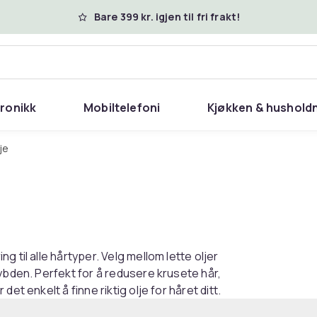
Bare 399 kr. igjen til fri frakt!
tronikk
Mobiltelefoni
Kjøkken & hushold
lje
 til alle hårtyper. Velg mellom lette oljer
ybden. Perfekt for å redusere krusete hår,
et enkelt å finne riktig olje for håret ditt.