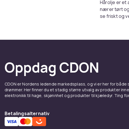
Hårolje er et
nærer tørt og
se friskt og v
olje som pass
sjampo og b
Populæ
deres
Oppdag CDON
Arganolje er 
perfekt for d
CDON er Nordens ledende markedsplass, og vi er her for både
utmerket som 
drømmer. Her finner du et stadig større utvalg av produkter inne
og passer spe
elektronikk til hage, skjønnhet og produkter til kjæledyr. Ting for 
lettere altern
Slik b
Betalingsalternativ
Til daglig br