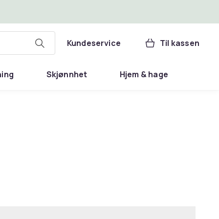
Kundeservice
Til kassen
ning
Skjønnhet
Hjem & hage