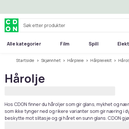
Hopp til hovedinnhold
Søk etter produkter
Alle kategorier
Film
Spill
Elek
Startside
Skjønnhet
Hårpleie
Hårpleiekit
Håro
Hårolje
Hos CDON finner du håroljer som gir glans, mykhet og næring
som ikke tynger ned og rikere varianter som gir næring i d
beskytte mot slitasje og gi håret en sunn glans. CDON gjør d