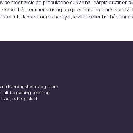
 av de mest allsidige produktene du kan ha i hårpleierutinen d
 skadet hår, temmer krusing og gir en naturlig glans som får h
elstelt ut. Uansett om du har tykt, krøllete eller fint hår, finne
er akkurat deg. Bruk den som supplement til din daglige rut
alsam
for optimalt resultat.
re håroljer og egenskapene
rik på E-vitamin og fettsyrer som nærer håret uten å tynge d
e fleste hårtyper. Kokosolje trenger dypt inn i hårstrået og e
 små hverdagsbehov og store
intensiv kur over natten. Jojobaolje ligner hårets naturlig
n alt fra gaming, leker og
sielt godt for sensitiv hodebunn. Marulaolje og kameliaolje
livet, rett og slett.
ativer som gir glans uten å gjøre håret fett.
ruker du hårolje
uk holder det med noen få dråper som du varmer mellom hånd