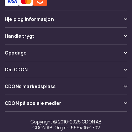
Hjelp og informasjon
Vanlige spørsmål
Handle trygt
Spor pakke
Betaling
Oppdage
Angre & returner her
Levering
Kategorier
Kontakt oss
Om CDON
Vilkår & policy
Varemerker
Om oss
Tilbakekallinger
CDONs markedsplass
Guider
Kundeanmeldelser
Merchant Help Center
CDON på sosiale medier
Jobbe på CDON
Investor relations
Copyright © 2010-2026 CDON AB
CDON AB, Org.nr: 556406-1702
Tilgjengelighet