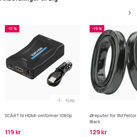
-17 %
-19 %
Kjøp
Legg SCART til HDMI-omformer 1
SCART til HDMI-omformer 1080p
Øreputer for 3M Peltor
Black
119 kr
129 kr