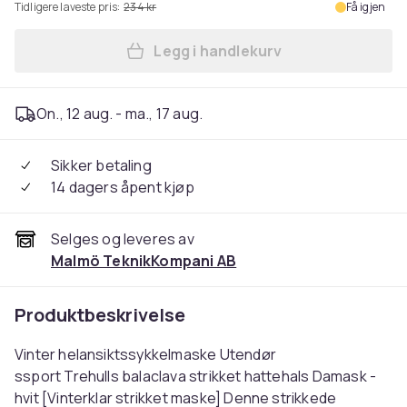
Tidligere laveste pris:
234 kr
Få igjen
Legg i handlekurv
Legg Vinter helmaske Tre - 
On., 12 aug. - ma., 17 aug.
Sikker betaling
14 dagers åpent kjøp
Selges og leveres av
Malmö TeknikKompani AB
Produktbeskrivelse
Vinter helansiktssykkelmaske Utendør
ssport Trehulls balaclava strikket hattehals Damask -
hvit [Vinterklar strikket maske] Denne strikkede