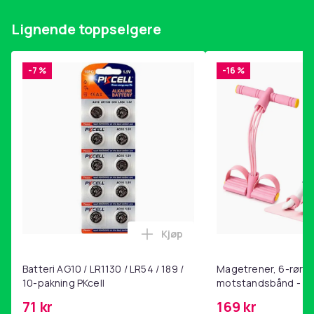
Lignende toppselgere
-7 %
-16 %
Kjøp
Legg Batteri AG10 / LR1130 / L
Batteri AG10 / LR1130 / LR54 / 189 /
Magetrener, 6-rørs 
10-pakning PKcell
motstandsbånd - m
kjernetrening, yoga
71 kr
169 kr
hjemmegymnastikk P