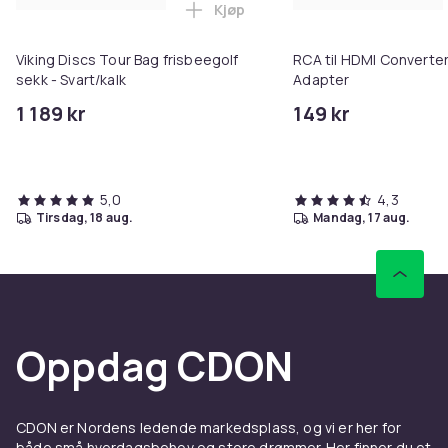
Kjøp
Legg Viking Discs Tour Bag frisb
Viking Discs Tour Bag frisbeegolf
RCA til HDMI Converter
sekk - Svart/kalk
Adapter
1 189 kr
149 kr
5,0
4,3
tirsdag, 18 aug.
mandag, 17 aug.
Oppdag CDON
CDON er Nordens ledende markedsplass, og vi er her for
både små hverdagsbehov og store drømmer. Her finner du et