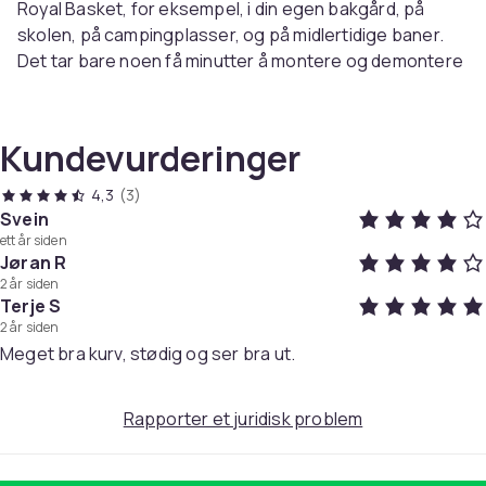
Royal Basket, for eksempel, i din egen bakgård, på
skolen, på campingplasser, og på midlertidige baner.
Det tar bare noen få minutter å montere og demontere
kurven.
Royal Basket er godkjent av PDGA (Professional Disc
Golf Association) for konkurranser opp til B-Tier.
Kundevurderinger
Anbefales ikke for utendørs bruk hele året rundt.
Produktdetaljer:
4,3
(3)
- Høyde: 143cm
Svein
ett år siden
- Diameter: 66cm
Jøran R
- Vekt: 20kg
2 år siden
- 24stk kjeder i to rader
Terje S
2 år siden
Artikkel nr.
Meget bra kurv, stødig og ser bra ut.
8a5fbfdf-004b-4cb3-84b8-260bd72c2066
Produktsikkerhetsinformasjon
Rapporter et juridisk problem