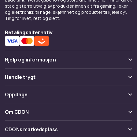
stadig større utvalg av produkter innen alt fra gaming, leker
og elektronikk til hage, skjønnhet og produkter til kjæledyr.
Ting for livet, rett og slett.
Betalingsalternativ
Hjelp og informasjon
Vanlige spørsmål
Handle trygt
Spor pakke
Betaling
Oppdage
Angre & returner her
Levering
Kategorier
Kontakt oss
Om CDON
Vilkår & policy
Varemerker
Om oss
Tilbakekallinger
CDONs markedsplass
Guider